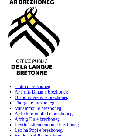
Tintin
e brezhoneg
Ar Priñs Bihan
e brezhoneg
Diaoulez Aelez
e brezhoneg
Thorgal
e brezhoneg
Miltammou
e brezhoneg
Ar Schtroumpfed
e brezhoneg
Arzhig Du
e brezhoneg
Levrioù-skeudennoù
e brezhoneg
Léo ha Popi
e brezhoneg
Boule ha Bill
e brezhoneg