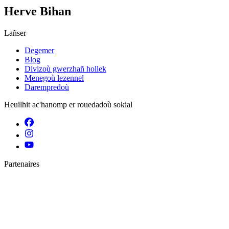
Herve Bihan
Lañser
Degemer
Blog
Divizoù gwerzhañ hollek
Menegoù lezennel
Darempredoù
Heuilhit ac'hanomp er rouedadoù sokial
Partenaires