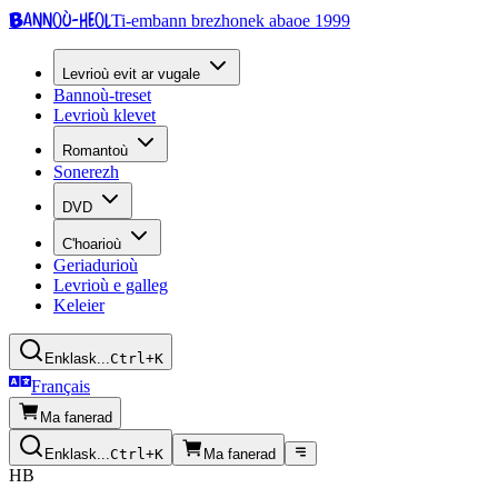
Bannoù-heol
Ti-embann brezhonek abaoe 1999
Levrioù evit ar vugale
Bannoù-treset
Levrioù klevet
Romantoù
Sonerezh
DVD
C'hoarioù
Geriadurioù
Levrioù e galleg
Keleier
Enklask...
Ctrl+K
Français
Ma fanerad
Enklask...
Ctrl+K
Ma fanerad
HB