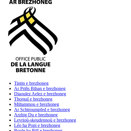
Tintin
e brezhoneg
Ar Priñs Bihan
e brezhoneg
Diaoulez Aelez
e brezhoneg
Thorgal
e brezhoneg
Miltammou
e brezhoneg
Ar Schtroumpfed
e brezhoneg
Arzhig Du
e brezhoneg
Levrioù-skeudennoù
e brezhoneg
Léo ha Popi
e brezhoneg
Boule ha Bill
e brezhoneg