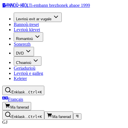
Bannoù-heol
Ti-embann brezhonek abaoe 1999
Levrioù evit ar vugale
Bannoù-treset
Levrioù klevet
Romantoù
Sonerezh
DVD
C'hoarioù
Geriadurioù
Levrioù e galleg
Keleier
Enklask...
Ctrl+K
Français
Ma fanerad
Enklask...
Ctrl+K
Ma fanerad
GJ