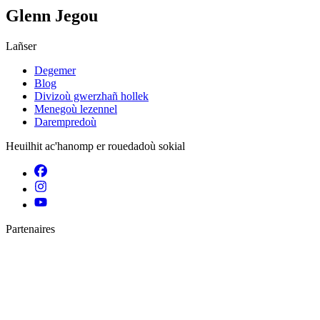
Glenn Jegou
Lañser
Degemer
Blog
Divizoù gwerzhañ hollek
Menegoù lezennel
Darempredoù
Heuilhit ac'hanomp er rouedadoù sokial
Partenaires