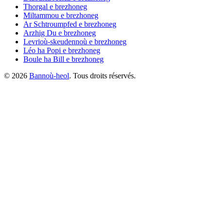
Thorgal
e brezhoneg
Miltammou
e brezhoneg
Ar Schtroumpfed
e brezhoneg
Arzhig Du
e brezhoneg
Levrioù-skeudennoù
e brezhoneg
Léo ha Popi
e brezhoneg
Boule ha Bill
e brezhoneg
©
2026
Bannoù-heol
. Tous droits réservés.