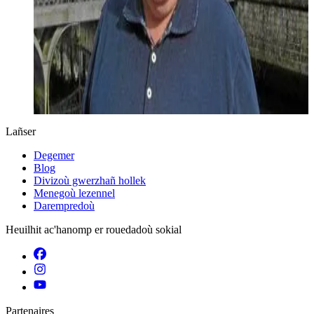
Lañser
Degemer
Blog
Divizoù gwerzhañ hollek
Menegoù lezennel
Darempredoù
Heuilhit ac'hanomp er rouedadoù sokial
Partenaires