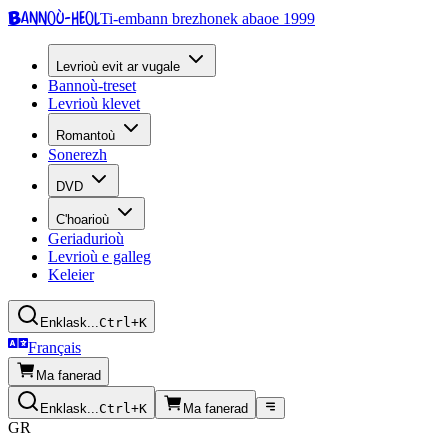
Bannoù-heol
Ti-embann brezhonek abaoe 1999
Levrioù evit ar vugale
Bannoù-treset
Levrioù klevet
Romantoù
Sonerezh
DVD
C'hoarioù
Geriadurioù
Levrioù e galleg
Keleier
Enklask...
Ctrl+K
Français
Ma fanerad
Enklask...
Ctrl+K
Ma fanerad
GR