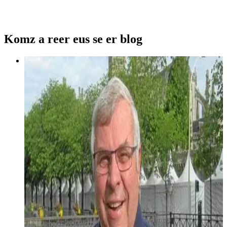
Komz a reer eus se er blog
19 octobre 2006
Keleier Breizh #7
Keleier Breizh gant Gi Riou
Diskouez muioc'h