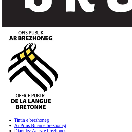
Tintin
e brezhoneg
Ar Priñs Bihan
e brezhoneg
Diaoulez Aelez
e brezhoneg