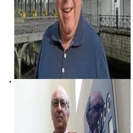
26 février 2005
Keleier Breizh #5
Keleier Breizh gant Bernez Grall
Diskouez muioc'h