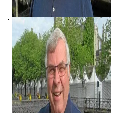
23 décembre 2001
Keleier Breizh #1
Keleier Breizh gant Gi Riou diwar-benn "Ar Pevar Amzer",
eil levrenn Boulig & Billig e brezhoneg.
Diskouez muioc'h