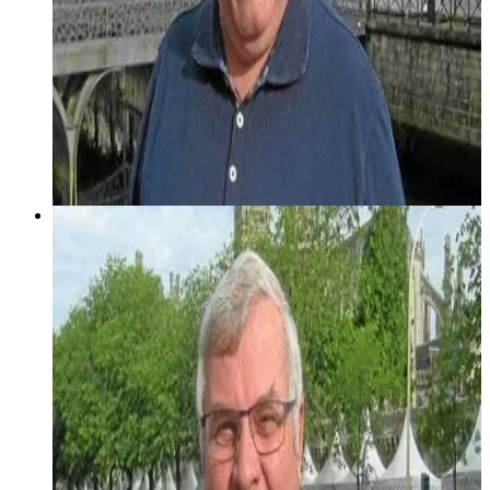
23 octobre 2005
Keleier Breizh #6
Keleier Breizh gant Gi Riou
Diskouez muioc'h