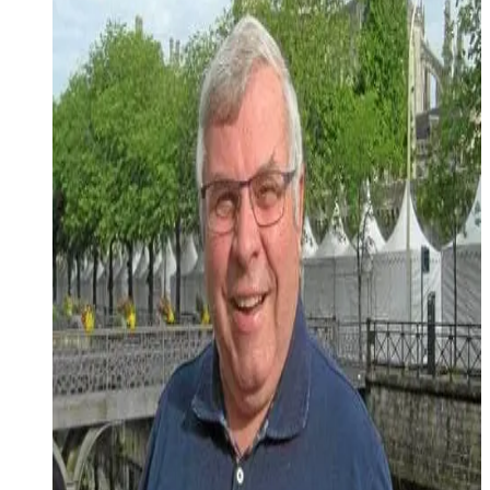
Keleier Breizh #2
Keleier Breizh gant Gi Riou diwar-benn levrioù an dastumad
"Olivu".
Diskouez muioc'h