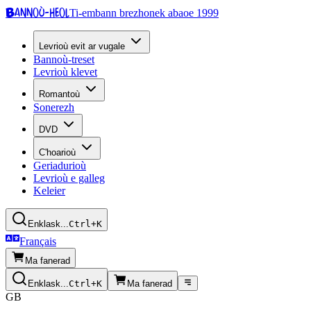
Bannoù-heol
Ti-embann brezhonek abaoe 1999
Levrioù evit ar vugale
Bannoù-treset
Levrioù klevet
Romantoù
Sonerezh
DVD
C'hoarioù
Geriadurioù
Levrioù e galleg
Keleier
Enklask...
Ctrl+K
Français
Ma fanerad
Enklask...
Ctrl+K
Ma fanerad
GB