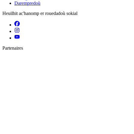
Darempredoù
Heuilhit ac'hanomp er rouedadoù sokial
Partenaires