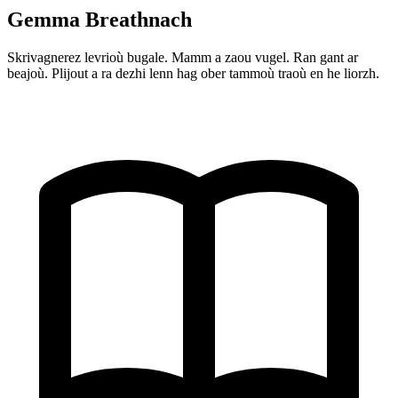
Gemma Breathnach
Skrivagnerez levrioù bugale. Mamm a zaou vugel. Ran gant ar
beajoù. Plijout a ra dezhi lenn hag ober tammoù traoù en he liorzh.