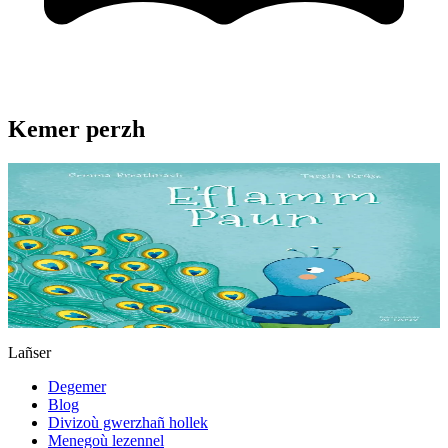
Kemer perzh
3 bloaz hag ouzhpenn
Eflamm Paun
Lent eo Eflamm Paun. Plijout a ra dezhañ pa ne daol den evezh
outañ. Pezh zo, gant an dra vras, brav, bamus en deus Eflamm eo
diaes-tre chom hep bezañ merzet gant an dud......
Er stok
13,00 €
Lañser
Degemer
Blog
Divizoù gwerzhañ hollek
Menegoù lezennel