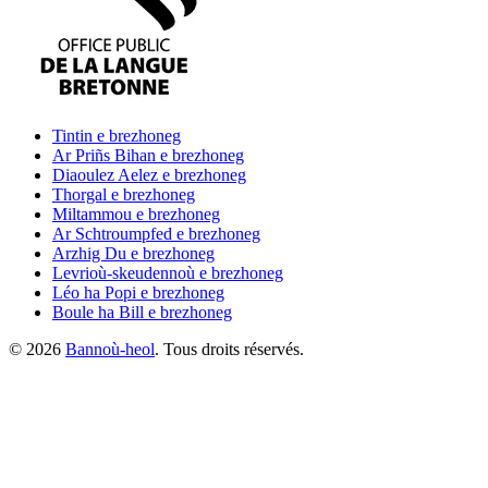
Tintin
e brezhoneg
Ar Priñs Bihan
e brezhoneg
Diaoulez Aelez
e brezhoneg
Thorgal
e brezhoneg
Miltammou
e brezhoneg
Ar Schtroumpfed
e brezhoneg
Arzhig Du
e brezhoneg
Levrioù-skeudennoù
e brezhoneg
Léo ha Popi
e brezhoneg
Boule ha Bill
e brezhoneg
©
2026
Bannoù-heol
. Tous droits réservés.