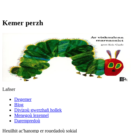
Kemer perzh
2 vloaz hag ouzhpenn
Ar viskoulenn marnaoniet
Naon-du he deus ar viskoulennig. Krignat boued a ra a-hed ar
sizhun ken ma teu poan-gof dezhi. Penaos e troio an traoù eviti ?
Tremen 40 vloaz zo e ra berzh an...
Er stok
6,00 €
Lañser
Degemer
Blog
Divizoù gwerzhañ hollek
Menegoù lezennel
Darempredoù
Heuilhit ac'hanomp er rouedadoù sokial