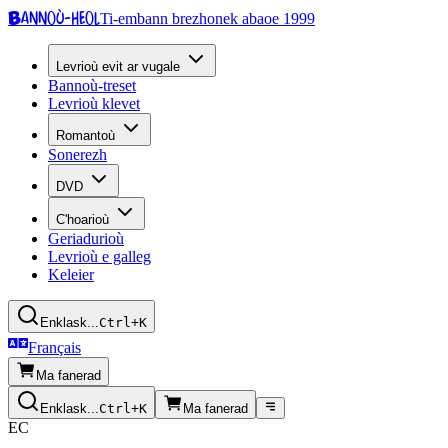
Bannoù-heol
Ti-embann brezhonek abaoe 1999
Levrioù evit ar vugale
Bannoù-treset
Levrioù klevet
Romantoù
Sonerezh
DVD
C'hoarioù
Geriadurioù
Levrioù e galleg
Keleier
Enklask...
Ctrl+K
Français
Ma fanerad
Enklask...
Ctrl+K
Ma fanerad
EC