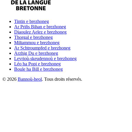
Tintin
e brezhoneg
Ar Priñs Bihan
e brezhoneg
Diaoulez Aelez
e brezhoneg
Thorgal
e brezhoneg
Miltammou
e brezhoneg
Ar Schtroumpfed
e brezhoneg
Arzhig Du
e brezhoneg
Levrioù-skeudennoù
e brezhoneg
Léo ha Popi
e brezhoneg
Boule ha Bill
e brezhoneg
©
2026
Bannoù-heol
. Tous droits réservés.