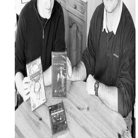
brezhoneg dija.
Diskouez muioc'h