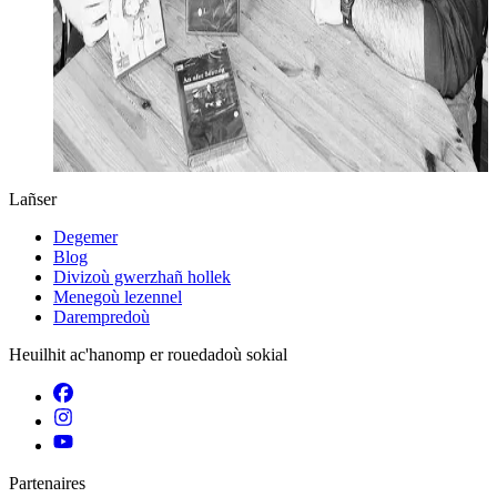
Lañser
Degemer
Blog
Divizoù gwerzhañ hollek
Menegoù lezennel
Darempredoù
Heuilhit ac'hanomp er rouedadoù sokial
Partenaires