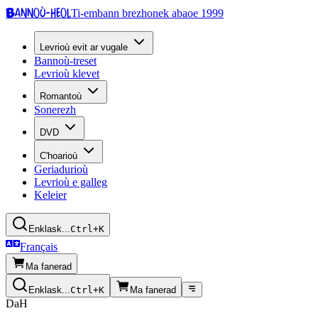
Bannoù-heol
Ti-embann brezhonek abaoe 1999
Levrioù evit ar vugale
Bannoù-treset
Levrioù klevet
Romantoù
Sonerezh
DVD
C'hoarioù
Geriadurioù
Levrioù e galleg
Keleier
Enklask...
Ctrl+K
Français
Ma fanerad
Enklask...
Ctrl+K
Ma fanerad
DaH