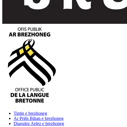
Tintin
e brezhoneg
Ar Priñs Bihan
e brezhoneg
Diaoulez Aelez
e brezhoneg