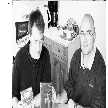
galleg
26 mai 2006
Cinéma : le breton a la parole
Mardi, le cinéma Even a accueilli une « avant-première
mondiale ». En effet, « An afer Sezneg », le film d’Yves
Boisset réalisé pour la télévision, a été projeté pour la
première fois dans sa version bretonne.
Diskouez muioc'h