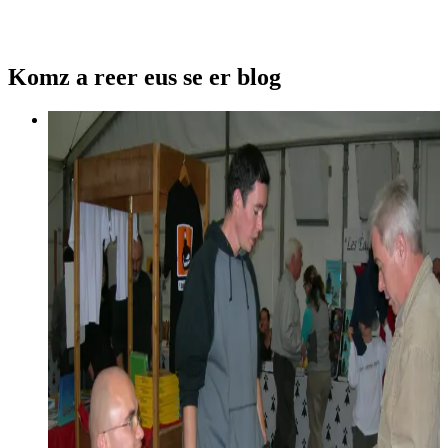
Komz a reer eus se er blog
1 octobre 2012
An embann evit ar vugale - Soñjoù Arno
Elegoed
E penn Bannoù-heol (Titeuf, Thorgal, Boulig & Billig) emañ
Arno Elegoed a weler amañ e-kreiz, en e stal e Saloñs
Levrioù Karaez.
Diskouez muioc'h