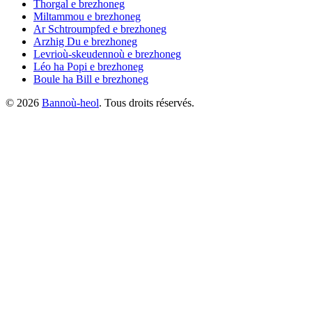
Thorgal
e brezhoneg
Miltammou
e brezhoneg
Ar Schtroumpfed
e brezhoneg
Arzhig Du
e brezhoneg
Levrioù-skeudennoù
e brezhoneg
Léo ha Popi
e brezhoneg
Boule ha Bill
e brezhoneg
©
2026
Bannoù-heol
. Tous droits réservés.