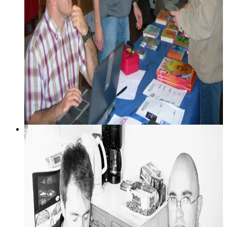
2 juin 2006
DVD-où brezhonek nevez embannet gant
Dizale - Brezhoneg e genou Guillaume Sezneg
Emañ An Afer Sezneg ha 64, Straed az Zoo, daou zDVD e
brezhoneg, o paouez dont er-maez, advouezhiet hag
embannet gant Dizale, ur gevredigezh staliet er Reuz, e-
kichen Roazhon, hag a zo he fal broudañ ar c'hleweled e
brezhoneg dre advouezhiañ rummadoù-tele, filmoù pe
tresadennoù-bev. Ganto e oa bet lakaet Perry Mason da gomz