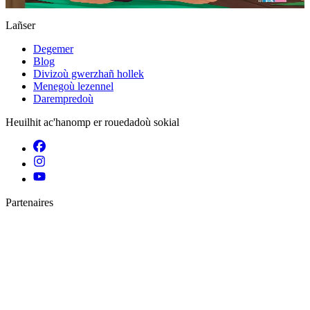
Stok diviet
Lañser
Degemer
Blog
Divizoù gwerzhañ hollek
Menegoù lezennel
Darempredoù
Heuilhit ac'hanomp er rouedadoù sokial
Partenaires