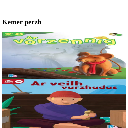
Kemer perzh
8 vloaz hag ouzhpenn
Ar vorzennig
Ne oa ket laouen ar vorzennig ken. Ne felle ket dezhi ken chom
morzennig... Kontadenn hengounel hervez Yolen Beaugrand.
Kontet gant skipailh Sten Charbonneau.
Er stok
12,00 €
5 bloaz hag ouzhpenn
Stok diviet
Ar veilh vurzhudus
Ur veilh vurzhudus en deus Nikolaz, mous bihan ur vag hag a zo aet
kuit eus Konkerne. P’en dez c’hoant ur martolod eus tra pe dra e
c’houlenn Nikolaz digant e vilin......