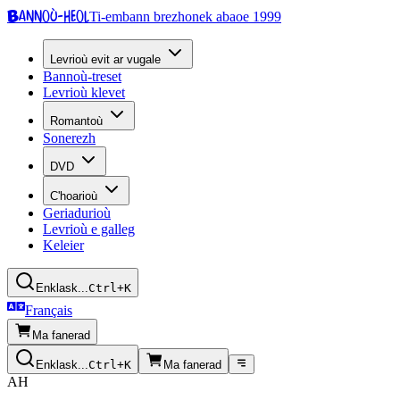
Bannoù-heol
Ti-embann brezhonek abaoe 1999
Levrioù evit ar vugale
Bannoù-treset
Levrioù klevet
Romantoù
Sonerezh
DVD
C'hoarioù
Geriadurioù
Levrioù e galleg
Keleier
Enklask...
Ctrl+K
Français
Ma fanerad
Enklask...
Ctrl+K
Ma fanerad
AH