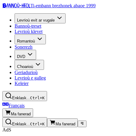
Bannoù-heol
Ti-embann brezhonek abaoe 1999
Levrioù evit ar vugale
Bannoù-treset
Levrioù klevet
Romantoù
Sonerezh
DVD
C'hoarioù
Geriadurioù
Levrioù e galleg
Keleier
Enklask...
Ctrl+K
Français
Ma fanerad
Enklask...
Ctrl+K
Ma fanerad
AdS