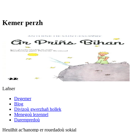
Kemer perzh
6 vloaz hag ouzhpenn
Ar Priñs Bihan
Setu deuet Ar Priñs Bihan en-dro ! Levenez vras eo adkavout — e
brezhoneg ar wech-mañ — ar boulomig souezhus-se a oar gwelout
un dañvad a-dreuz speurenn goat ur...
Er stok
18,00 €
Lañser
Degemer
Blog
Divizoù gwerzhañ hollek
Menegoù lezennel
Darempredoù
Heuilhit ac'hanomp er rouedadoù sokial