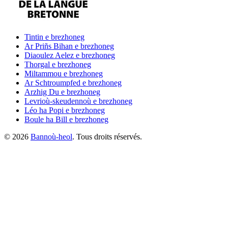
Tintin
e brezhoneg
Ar Priñs Bihan
e brezhoneg
Diaoulez Aelez
e brezhoneg
Thorgal
e brezhoneg
Miltammou
e brezhoneg
Ar Schtroumpfed
e brezhoneg
Arzhig Du
e brezhoneg
Levrioù-skeudennoù
e brezhoneg
Léo ha Popi
e brezhoneg
Boule ha Bill
e brezhoneg
©
2026
Bannoù-heol
. Tous droits réservés.