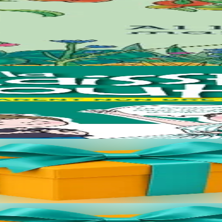
rc’hel ur bevliesseurted pinvidik el liorzh ? Danvez al levr-mañ zo bet
doc’h ! Met hep mar ebet e anavezit tud ha ne oaront ket brezhoneg hag o
s://bannouheol.com). Kaset e vo deoc'h dre bostel. Skañv eo an implij 