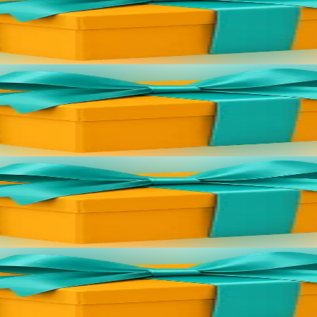
s://bannouheol.com). Kaset e vo deoc'h dre bostel. Skañv eo an implij 
s://bannouheol.com). Kaset e vo deoc'h dre bostel. Skañv eo an implij 
s://bannouheol.com). Kaset e vo deoc'h dre bostel. Skañv eo an implij 
s://bannouheol.com). Kaset e vo deoc'h dre bostel. Skañv eo an implij 