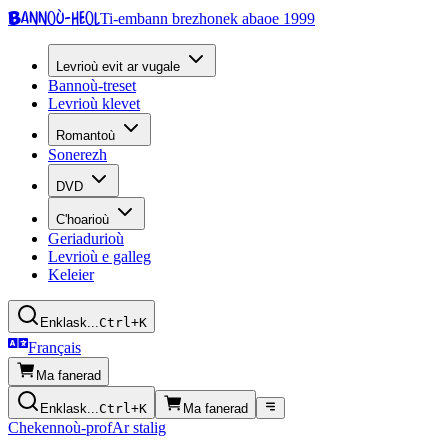
Bannoù-heol
Ti-embann brezhonek abaoe 1999
Levrioù evit ar vugale
Bannoù-treset
Levrioù klevet
Romantoù
Sonerezh
DVD
C'hoarioù
Geriadurioù
Levrioù e galleg
Keleier
Enklask...
Ctrl+K
Français
Ma fanerad
Enklask...
Ctrl+K
Ma fanerad
Chekennoù-prof
Ar stalig