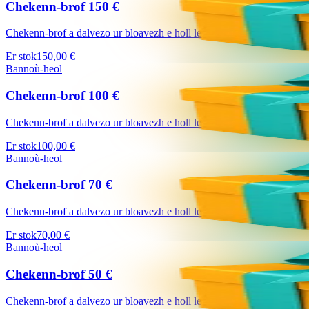
Chekenn-brof 150 €
Chekenn-brof a dalvezo ur bloavezh e holl lec'hienn Bannoù-heol (http
Er stok
150,00 €
Bannoù-heol
Chekenn-brof 100 €
Chekenn-brof a dalvezo ur bloavezh e holl lec'hienn Bannoù-heol (http
Er stok
100,00 €
Bannoù-heol
Chekenn-brof 70 €
Chekenn-brof a dalvezo ur bloavezh e holl lec'hienn Bannoù-heol (http
Er stok
70,00 €
Bannoù-heol
Chekenn-brof 50 €
Chekenn-brof a dalvezo ur bloavezh e holl lec'hienn Bannoù-heol (http