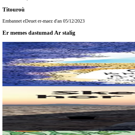
Titouroù
Embannet e
Deuet er-maez d'an 05/12/2023
Er memes dastumad Ar stalig
6 vloaz hag ouzhpenn
Goater
Geriadurig Breton-Groe
Plijout a raio ar geriadur-mañ d’an holl re dedennet gant yezh ar vro.
Er stok
20,00 €
12 vloaz hag ouzhpenn
Levr an Arzhez
Skeudennoù hor melezour
A bep seurt a vo kavet da lenn ganeoc’h en dastumadeg pennadou-mañ
Er stok
29,00 €
15 vloaz hag ouzhpenn