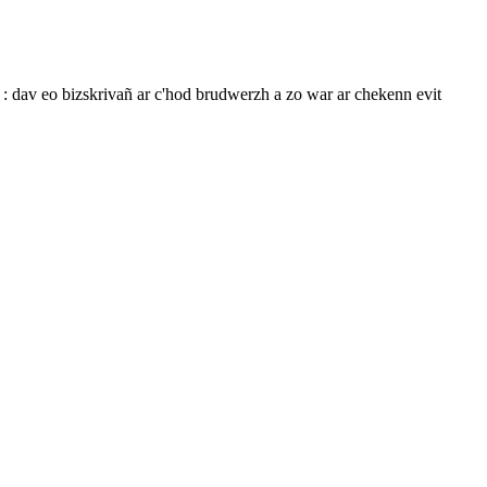
 : dav eo bizskrivañ ar c'hod brudwerzh a zo war ar chekenn evit