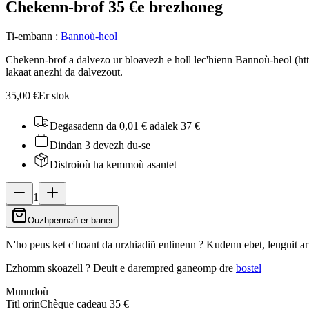
Chekenn-brof 35 €
e brezhoneg
Ti-embann
:
Bannoù-heol
Chekenn-brof a dalvezo ur bloavezh e holl lec'hienn Bannoù-heol (htt
lakaat anezhi da dalvezout.
35,00 €
Er stok
Degasadenn da 0,01 €
adalek 37 €
Dindan 3 devezh du-se
Distroioù ha kemmoù asantet
1
Ouzhpennañ er baner
N'ho peus ket c'hoant da urzhiadiñ enlinenn ? Kudenn ebet, leugnit a
Ezhomm skoazell ?
Deuit e darempred ganeomp dre
bostel
Munudoù
Titl orin
Chèque cadeau 35 €