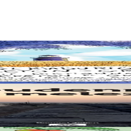
 bet skrivet gant Samuel Julien e-barzh ar gazetenn "Bremañ".