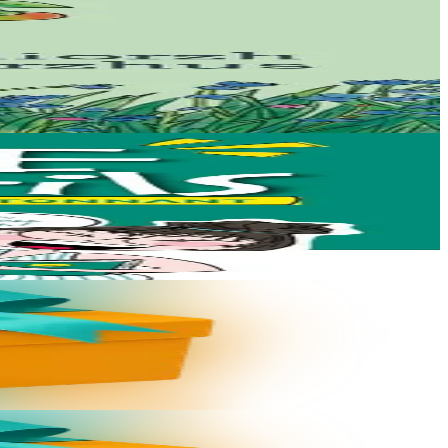
 skrivet e...
 deus skoliataet o...
: dav eo bizskrivañ...