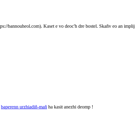
ps://bannouheol.com). Kaset e vo deoc'h dre bostel. Skañv eo an implij
r
baperenn urzhiadiñ-mañ
ha kasit anezhi deomp !