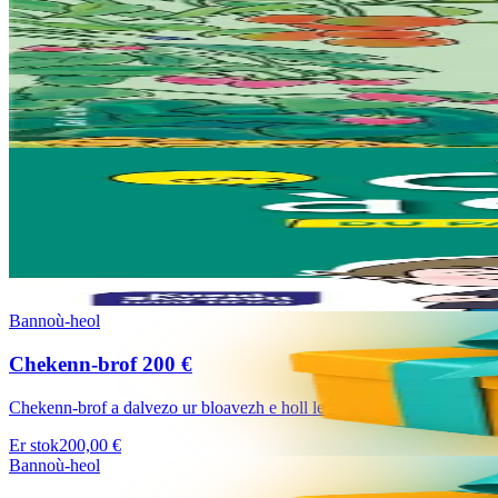
Bannoù-heol
Al liorzh marzhus
Un dastumad kronikennoù war al liorzhañ : penaos gounit legumaj ha de
Er stok
18,00 €
18 vloaz hag ouzhpenn
Kuzul Skoazell Skol Diwan Sant-Brieg
La caisse à outils du parent non bretonnant
Ma’z oc’h gouest da lenn ar skrid-mañ, n’eo ket graet al levr-mañ evi
Er stok
13,00 €
Bannoù-heol
Chekenn-brof 200 €
Chekenn-brof a dalvezo ur bloavezh e holl lec'hienn Bannoù-heol (http
Er stok
200,00 €
Bannoù-heol