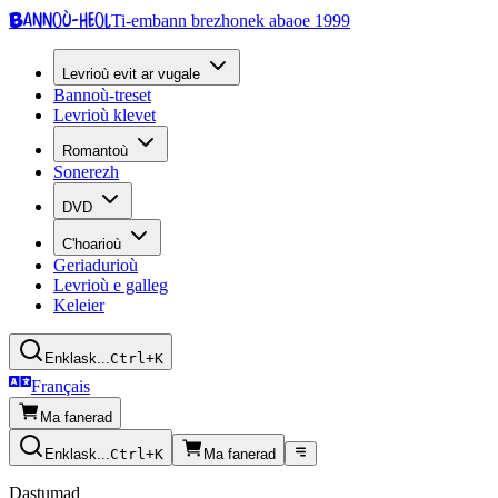
Bannoù-heol
Ti-embann brezhonek abaoe 1999
Levrioù evit ar vugale
Bannoù-treset
Levrioù klevet
Romantoù
Sonerezh
DVD
C'hoarioù
Geriadurioù
Levrioù e galleg
Keleier
Enklask...
Ctrl+K
Français
Ma fanerad
Enklask...
Ctrl+K
Ma fanerad
Dastumad