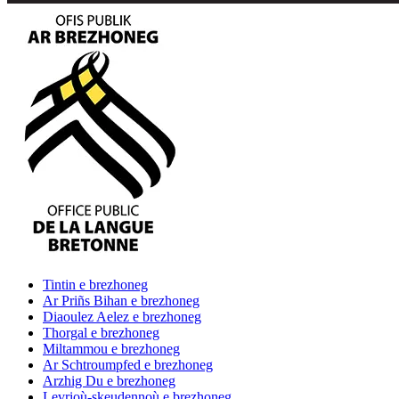
Tintin
e brezhoneg
Ar Priñs Bihan
e brezhoneg
Diaoulez Aelez
e brezhoneg
Thorgal
e brezhoneg
Miltammou
e brezhoneg
Ar Schtroumpfed
e brezhoneg
Arzhig Du
e brezhoneg
Levrioù-skeudennoù
e brezhoneg