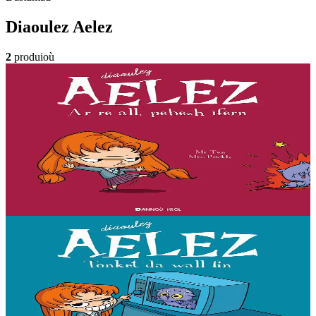
Diaoulez Aelez
2
produioù
7 vloaz hag ouzhpenn
Bannoù-heol
Ar re all, pebezh ifern
« Evit lakaat ma zud da dreiñ sot, boureviañ ma c’hazh droch,
stourm a-enep Jadenn hag he mignonezed pe frailhañ kalon Jafrez...
em bez atav mennozhioù dedennus !...
Er stok
11,50 €
Gwelet
Prenañ
7 vloaz hag ouzhpenn
Bannoù-heol
Tonket da wall fin
« Evit lakaat ma zud da dreiñ sot, boureviañ ma c’hazh droch,
stourm a-enep Jadenn hag he mignonezed pe frailhañ kalon Jafrez...
em bez atav mennozhioù dedennus !...