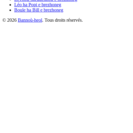
Léo ha Popi
e brezhoneg
Boule ha Bill
e brezhoneg
©
2026
Bannoù-heol
. Tous droits réservés.