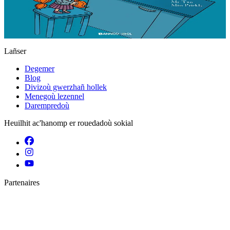
Er stok
11,50 €
Gwelet
Prenañ
Lañser
Degemer
Blog
Divizoù gwerzhañ hollek
Menegoù lezennel
Darempredoù
Heuilhit ac'hanomp er rouedadoù sokial
Partenaires