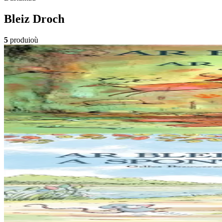
Bleiz Droch
5
produioù
5 bloaz hag ouzhpenn
Sav-heol
Ar bleiz droch e skol ar chaseourien
Emgav en deus ar Bleiz Droch hiziv gant ar chaseour brudet Krog-e-bar
Er stok
13,00 €
Gwelet
Prenañ
5 bloaz hag ouzhpenn
Sav-heol
Ar Bleiz Droch a spont ar Vro
"Me eo ar Bleiz, spontailh ar vro ! a ra deoc’h krenañ tro-war-dro ! Spo
Er stok
13,50 €
Gwelet
Prenañ