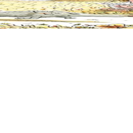
 ar Bleiz Droch e ya fall an traoù a-wechoù pa vez kaer an amzer. Hag 