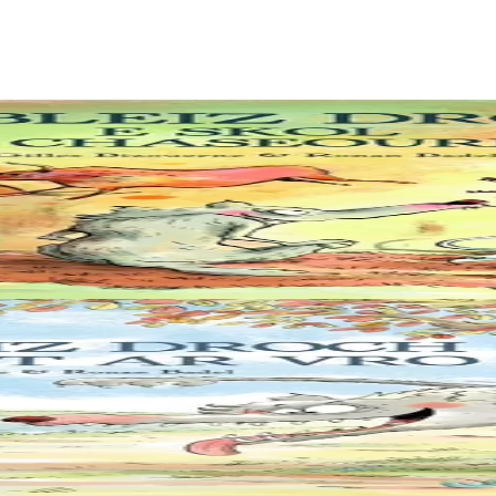
zh. Gant alioù fur ar chaseour meur eo sur d’ober berzh. N’eus nemet de
ntit, tudoù, spontit, loened ! An holl ganin a vo debret !”