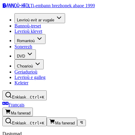
Bannoù-heol
Ti-embann brezhonek abaoe 1999
Levrioù evit ar vugale
Bannoù-treset
Levrioù klevet
Romantoù
Sonerezh
DVD
C'hoarioù
Geriadurioù
Levrioù e galleg
Keleier
Enklask...
Ctrl+K
Français
Ma fanerad
Enklask...
Ctrl+K
Ma fanerad
Dastumad