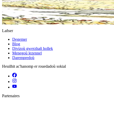
Dihunet eo ar Bleiz Droch, ha laouen evel an heol. Siwazh, ne oar ket
Er stok
12,00 €
Gwelet
Prenañ
Lañser
Degemer
Blog
Divizoù gwerzhañ hollek
Menegoù lezennel
Darempredoù
Heuilhit ac'hanomp er rouedadoù sokial
Partenaires