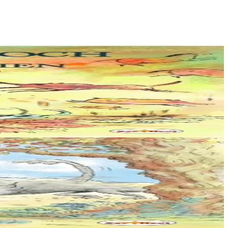
rc’hel soñj : ar fri...