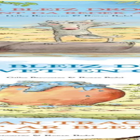
Chom da chaseal er vro-mañ, sed a zo un torr-penn eus ar re washañ. Gr
voued ’oa bet livet en glas ! Ur bleiz glas gant an naon du ? Biskoazh 