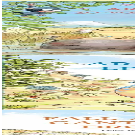
5 bloaz hag ouzhpenn
Sav-heol
Ar Bleiz Droch zo 'vont da redek ar bed
Hiziv emañ ar Bleiz Droch oc'h en em soñjal ha hir e kav e amzer. « 
Er stok
13,50 €
Gwelet
Prenañ
5 bloaz hag ouzhpenn
Sav-heol
Ar Bleiz Droch livet en glas
Hiziv e oa ar Bleiz Droch o vont d’ober un dro vras… Pa oa o klask e 
Er stok
13,00 €
Gwelet
Prenañ
5 bloaz hag ouzhpenn
Sav-heol
Fall an traoù gant ar Bleiz Droch