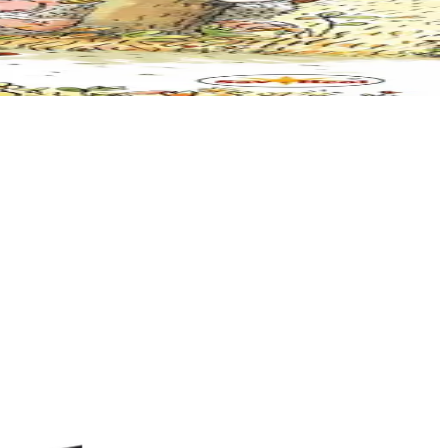
e vefe gwelloc’h...