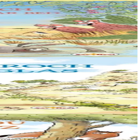
aet eo ma soñj ganin...
kemend-all !