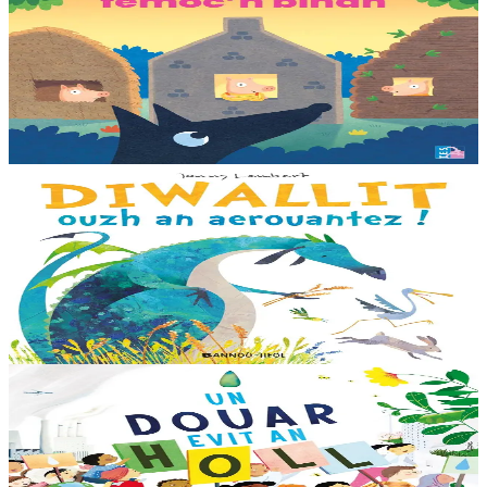
Les trois petits cochons
Il était une fois trois joyeux petits cochons qui vivaient avec leurs
parents. Il était temps pour chacun d’avoir sa propre maison ! Cette
collection propose...
En stock
12,00 €
3 ans et plus
Bannoù-heol
Look out, it's a Dragon!
Eflammez la dragonne est en quête d'une nouvelle maison. Mais
quand elle trouve la forêt parfaite, elle n'est pas la bienvenue...
"Ouste ! On ne veut pas de...
En stock
13,00 €
6 ans et plus
Bannoù-heol
Like the Ocean We Rise
Notre planète est immense et magnifique, mais elle a besoin de notre