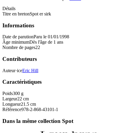
Détails
Titre en breton
Spot er sirk
Informations
Date de parution
Paru le 01/01/1998
Âge minimum
Dès l'âge de 1 ans
Nombre de pages
22
Contributeurs
Auteur·ice
Eric Hill
Caractéristiques
Poids
300 g
Largeur
22 cm
Longueur
21.5 cm
Référence
978-2-868-43101-1
Dans la même collection Spot
3 ans et plus