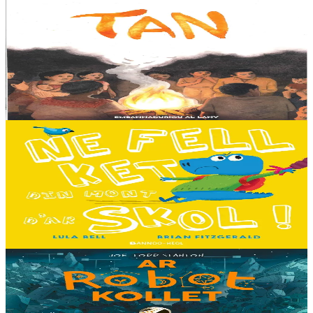
Al Lanv
Tan
Tout en haut des vertes collines, là où les montagnes se couvrent du
brouillard des matinées feutrées, est perché le petit village maya de
Sakamch'en....
En stock
11,00 €
3 ans et plus
Bannoù-heol
I don't want to go to school!
C'est le premier jour d'école des Souris et des Dinosaures. Ils n'ont
pas envie d'y aller. Mais quand les cours commencent, une très
grande surprise les attend…...
En stock
13,00 €
8 ans et plus
Timilenn
The Lost Robot