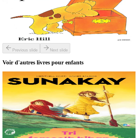
Où est Spot ?
Le petit chien Spot est mondialement connu, avec ses aventures
auxquelles participent les enfants en soulevant des images animées.
Cette collection, qui existe...
Épuisé
Previous slide
Next slide
Voir d'autres livres pour enfants
9 ans et plus
TES
Sunakay
La mer est devenue une immense décharge dépourvue de vie sous-
marine. Deux soeurs survivent sur une île de plastique, au milieu des
déchets. Mais un évènement...
En stock
25,00 €
3 ans et plus
TES