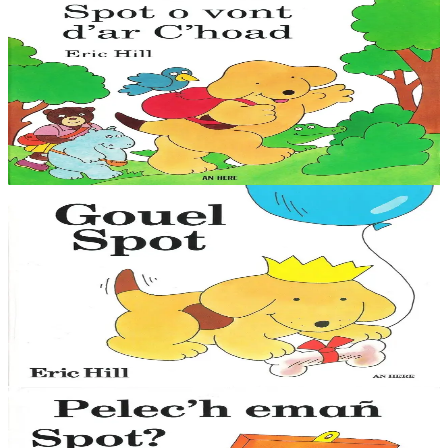
Épuisé
An Here
Spot va au bois
Venez au bois vous promener avec Spot, ses amis de l'école et leur
maîtresse, Madame Arzhig. Vous y passerez une belle journée. Une
collection de nouveaux...
Épuisé
1 ans et plus
Épuisé
An Here
La fête de Spot
Le petit chien Spot est mondialement connu, avec ses aventures
auxquelles participent les enfants en soulevant des images animées.
Cette collection, qui existe...
Épuisé
1 ans et plus
Épuisé
An Here