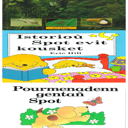
Ce livre décrit le rôle de "poumons de la planète" des forêts
équatoriales. Il étudie aussi les plantes, les animaux et les hommes
qui s'y battent pour survivre....
En stock
9,00 €
4 ans et plus
An Here
Les histoires de Spot pour dormir
Spot joue avec son cerf-volant, joue avec ses amis dans la neige et
va à la foire avec Papi et Mamie. Il s'amuse aussi avec papa et
maman à la maison....
En stock
10,00 €
1 ans et plus
An Here
La première promenade de Spot
Le petit chien Spot est mondialement connu, avec ses aventures
auxquelles participent les enfants en soulevant des images animées.
Cette collection, qui existe...