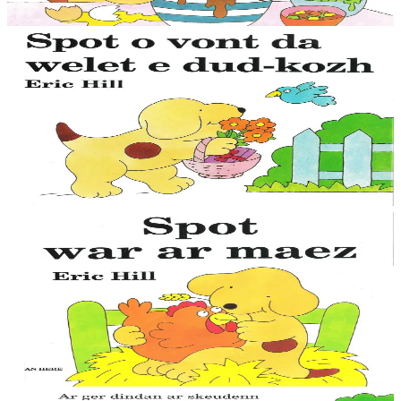
Épuisé
1 ans et plus
Épuisé
An Here
Spot rend visite à ses grands-parents
Le petit chien Spot est mondialement connu, avec ses aventures
auxquelles participent les enfants en soulevant des images animées.
Cette collection, qui existe...
Épuisé
1 ans et plus
Épuisé
An Here
Spot à la campagne
Le petit chien Spot est mondialement connu, avec ses aventures
auxquelles participent les enfants en soulevant des images animées.
Cette collection, qui existe...
Épuisé
3 ans et plus