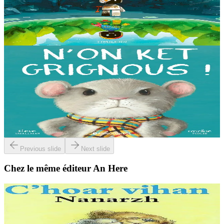
Au cœur d’une décharge, un petit robot brisé s’éveille. Il ne se
souvient plus d’où il vient ni depuis combien de temps il est là, mais
il sait qu’il n’est pas à sa place....
En stock
14,00 €
3 ans et plus
Bannoù-heol
I'm not grumpy!
À la lisière de la forêt vit une petite souris. C'est la souris la plus
grognonne et la plus hargneuse des environs, jusqu'à sa rencontre
avec un petit blaireau...
En stock
13,00 €
Previous slide
Next slide
Chez le même éditeur An Here
2 ans et plus
An Here
La petite soeur de Nounours