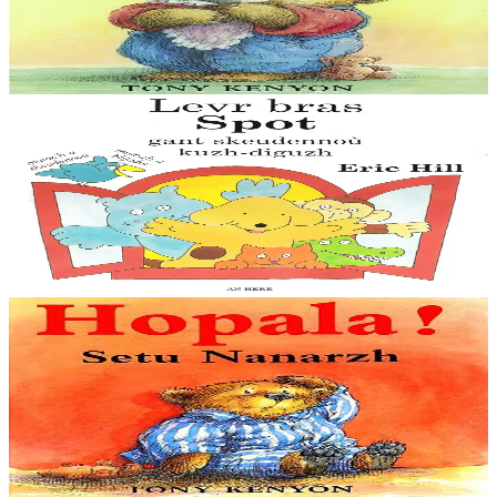
Nounours vient d'avoir une petite soeur ! Mais apparemment, ça ne
lui fait pas plaisir !
En stock
9,00 €
3 ans et plus
An Here
Le grand livre de Spot
Des couleurs, nombres, formes, mots contraires, cris des animaux et
une belle histoire. Faites découvrir à vos enfants des notions de base
avec Spot et ses...
En stock
11,00 €
2 ans et plus
An Here
Tiens donc ! Voilà Nounours
Nounours n'arrive pas à dormir. Il s'agite et tombe de son lit, y
remonte, en redescend, va à la salle de bain, à la cuisine… Pendant
ce temps-là, ses parents...
En stock
9,00 €