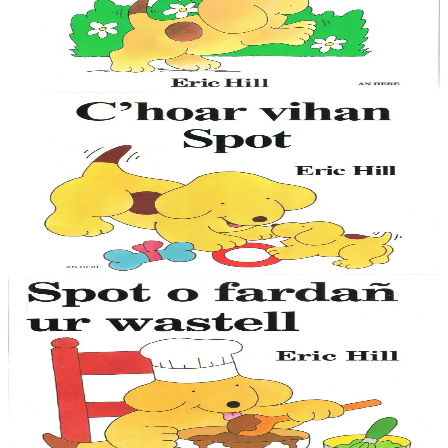
Le petit chien Spot est mondialement connu, avec ses aventures
auxquelles participent les enfants en soulevant des images animées.
Cette collection, qui existe...
En stock
9,00 €
1 ans et plus
An Here
La petite soeur de Spot
Le petit chien Spot est mondialement connu, avec ses aventures
auxquelles participent les enfants en soulevant des images animées.
Cette collection, qui existe...
En stock
9,00 €
1 ans et plus
Épuisé
An Here
Spot fait un gâteau
Le petit chien Spot est mondialement connu, avec ses aventures
auxquelles participent les enfants en soulevant des images animées.
Cette collection, qui existe...