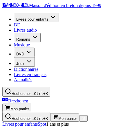
Bannoù-heol
Maison d'édition en breton depuis 1999
Livres pour enfants
BD
Livres audio
Romans
Musique
DVD
Jeux
Dictionnaires
Livres en français
Actualités
Rechercher...
Ctrl+K
Brezhoneg
Mon panier
Rechercher...
Ctrl+K
Mon panier
Livres pour enfants
Spot
1 ans et plus