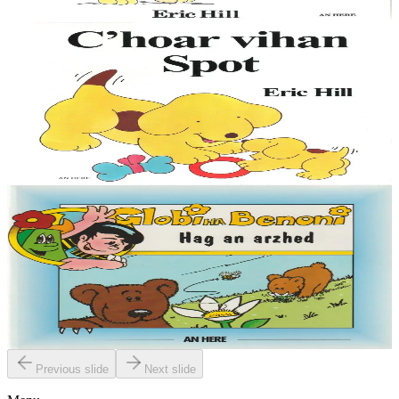
En stock
9,00 €
1 ans et plus
An Here
La petite soeur de Spot
Le petit chien Spot est mondialement connu, avec ses aventures
auxquelles participent les enfants en soulevant des images animées.
Cette collection, qui existe...
En stock
9,00 €
6 ans et plus
An Here
Globi ha Benoni - Hag an arzhed (12)
« Bonjour, je m'appelle Globi, et je suis venu sur la Terre pour voir
mon copain Benoni. Il y a très longtemps, ma planète était aussi
belle que la Terre ; et...
En stock
4,50 €
Previous slide
Next slide