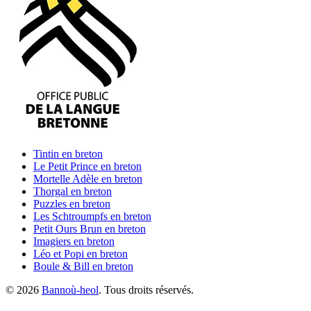
Tintin
en breton
Le Petit Prince
en breton
Mortelle Adèle
en breton
Thorgal
en breton
Puzzles
en breton
Les Schtroumpfs
en breton
Petit Ours Brun
en breton
Imagiers
en breton
Léo et Popi
en breton
Boule & Bill
en breton
©
2026
Bannoù-heol
. Tous droits réservés.