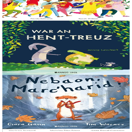
aide – elle a besoin de moi, elle a besoin de vous. Cet album illustré,
qui arrive à point...
En stock
13,00 €
3 ans et plus
Bannoù-heol
Let's all creep through crocodile creek
Qui sait quelles bêtes rôdent dans les marais quand la nuit tombe...
Pas les crocodiles en tout cas, Souris en est persuadée ! Ses amis ont
un doute : à quoi ça...
En stock
13,00 €
3 ans et plus
Bannoù-heol
A little bit worried
Pris dans une violente tempête, Marc'harid construit une forteresse
pour s'y réfugier. Mais elle y rencontre Lagadeg, qui adore jouer
dans le vent et patauger sous la pluie....
En stock
13,00 €
8 ans et plus