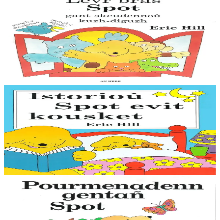
An Here
Le grand livre de Spot
Des couleurs, nombres, formes, mots contraires, cris des animaux et
une belle histoire. Faites découvrir à vos enfants des notions de base
avec Spot et ses...
En stock
11,00 €
4 ans et plus
An Here
Les histoires de Spot pour dormir
Spot joue avec son cerf-volant, joue avec ses amis dans la neige et
va à la foire avec Papi et Mamie. Il s'amuse aussi avec papa et
maman à la maison....
En stock
10,00 €
1 ans et plus
An Here
La première promenade de Spot