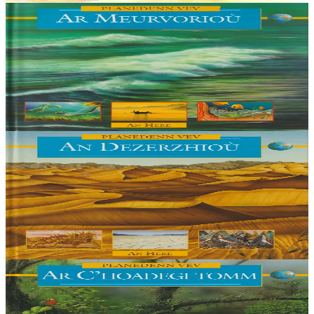
6 ans et plus
An Here
Los oceanos
Plus de 70 % de la surface de la planète est recouverte d'eau. Ce
livre explique comment se sont formés les océans et décrit la vie que
l'on y trouve.
En stock
9,00 €
6 ans et plus
An Here
Los desiertos
Ce livre explique comment certaines parties du monde se sont
désertifiées et dresse un inventaire de la faune, de la flore et des
populations qui vivent dans un environnement si hostile....
En stock
9,00 €
6 ans et plus
An Here
Las selvas