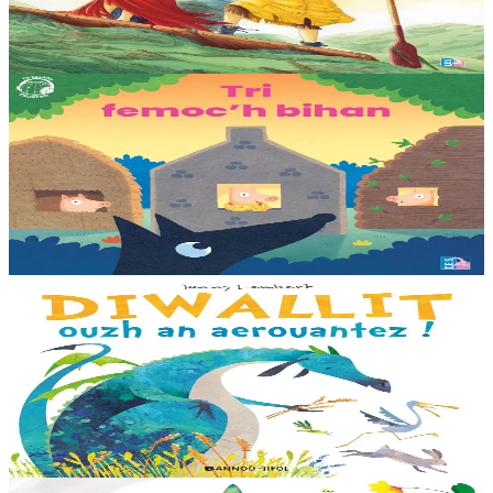
marine. Deux soeurs survivent sur une île de plastique, au milieu des
déchets. Mais un évènement...
En stock
25,00 €
3 ans et plus
TES
Les trois petits cochons
Il était une fois trois joyeux petits cochons qui vivaient avec leurs
parents. Il était temps pour chacun d’avoir sa propre maison ! Cette
collection propose...
En stock
12,00 €
3 ans et plus
Bannoù-heol
Look out, it's a Dragon!
Eflammez la dragonne est en quête d'une nouvelle maison. Mais
quand elle trouve la forêt parfaite, elle n'est pas la bienvenue...
"Ouste ! On ne veut pas de...
En stock
13,00 €
6 ans et plus