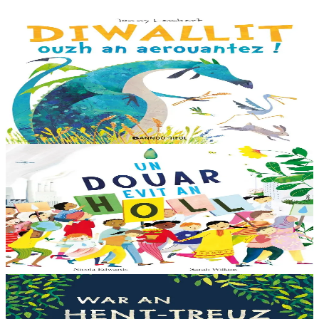
3 ans et plus
Bannoù-heol
Look out, it's a Dragon!
Eflammez la dragonne est en quête d'une nouvelle maison. Mais
quand elle trouve la forêt parfaite, elle n'est pas la bienvenue...
"Ouste ! On ne veut pas de...
En stock
13,00 €
6 ans et plus
Bannoù-heol
Like the Ocean We Rise
Notre planète est immense et magnifique, mais elle a besoin de notre
aide – elle a besoin de moi, elle a besoin de vous. Cet album illustré,
qui arrive à point...
En stock
13,00 €
3 ans et plus
Bannoù-heol