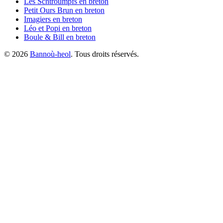
Les Schtroumpfs
en breton
Petit Ours Brun
en breton
Imagiers
en breton
Léo et Popi
en breton
Boule & Bill
en breton
©
2026
Bannoù-heol
. Tous droits réservés.