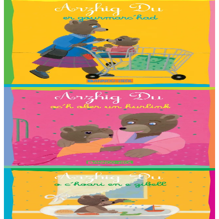
2 ans et plus
Bannoù-heol
Petit Ours Brun au supermarché
Traduction : Adam, Angéline, Anna, Carla, Chloé, Cloé, Emma,
Enora, Erlé, Esteban, Ewen, Gwenole, Leïla, Maïna, Maïwenn,
Valentin, Youn, Yuna, Zaig et Nadège Monfort....
En stock
2,03 €
2 ans et plus
Bannoù-heol
Petit Ours Brun fait un cauchemar
Traduction : Adélie, Antonin, Baptiste, Estelle, Gael, Lena, Rieulle,
Roxanne et Steven Ollivier.
En stock
2,03 €
2 ans et plus
Bannoù-heol
Petit Ours Brun joue dans son bain
Traduction : Malo, Sara, Loane, Thomas ha Jakez-Erwan Mouton.