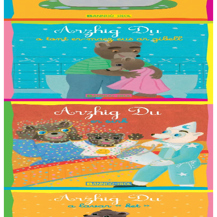
En stock
2,03 €
2 ans et plus
Bannoù-heol
Petit Ours Brun sort du bain
Traduction : Killian, Louliya, Maelle, Malo G., Malo M., Romaric,
Shana, Stevan et Nadège Monfort.
En stock
2,03 €
2 ans et plus
Bannoù-heol
Petit Ours Brun au cirque
Traduction : Coline, Elouan, Elliot, Erynn, Ewen, Gaelig, Laurette,
Maiwenn, Marin, Mathis, Paul, Soig, Urbane, Youenn, Cécile
Guézennec et Tieri Seznec.
En stock
2,03 €
2 ans et plus
Bannoù-heol