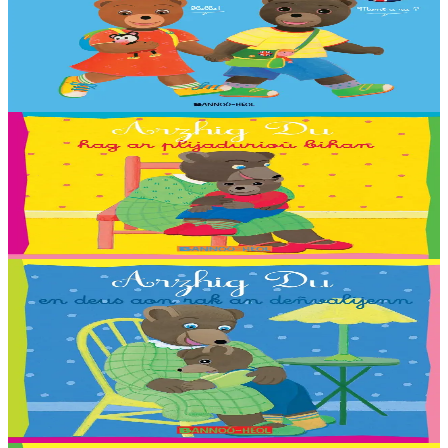
Un bel imagier pour découvrir et nommer les objets du quotidien, en
anglais et en breton ! 250 mots illustrés, 20 grandes scènes à
observer.
En stock
13,90 €
2 ans et plus
Bannoù-heol
Petit Ours Brun et les petits bonheurs
Traduction : Malo, Sara, Loane, Thomas ha Jakez-Erwan Mouton.
En stock
2,03 €
2 ans et plus
Bannoù-heol
Petit Ours Brun a peur du noir
Traduction : Antoine, Axelle, Aziliz, Corentin, Flora, Gweltaz, Igor,
Jeanne, Leora, Lucia, Marthe, Maxence, Morgan, Morgane,
Morrigan, Neven, Riwall, Salomé,...
En stock
2,03 €