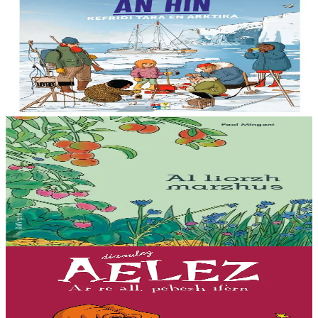
Le réchauffement climatique : Mission Tara en
Arctique
Billy connaît bien la mer et le réchauffement climatique : sa maman
étudie la fonte des glaces à bord d’un voilier scientifique, la goélette
Tara....
En stock
15,00 €
15 ans et plus
Bannoù-heol
Al liorzh marzhus
Comment créer son potager ? Comment entretenir son jardin et
favoriser la biodiversité ? Des conseils jardinage initialement parus
dans la revue Ya!...
En stock
18,00 €
7 ans et plus
Bannoù-heol
L'enfer, c'est les autres