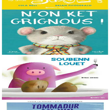
En stock
13,00 €
3 ans et plus
Bannoù-heol
I'm not grumpy!
À la lisière de la forêt vit une petite souris. C'est la souris la plus
grognonne et la plus hargneuse des environs, jusqu'à sa rencontre
avec un petit blaireau...
En stock
13,00 €
3 ans et plus
Bannoù-heol
Soubenn louet
Rozig prépare avec attention une soupe pour ses amis. Un invité
surprise va-t-il gâcher la fête ? Cet album mêlant humour et suspense
permettra aussi...
En stock
8,00 €
8 ans et plus
Bannoù-heol