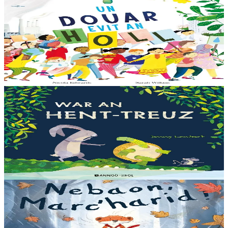
Bannoù-heol
Like the Ocean We Rise
Notre planète est immense et magnifique, mais elle a besoin de notre
aide – elle a besoin de moi, elle a besoin de vous. Cet album illustré,
qui arrive à point...
En stock
13,00 €
3 ans et plus
Bannoù-heol
Let's all creep through crocodile creek
Qui sait quelles bêtes rôdent dans les marais quand la nuit tombe...
Pas les crocodiles en tout cas, Souris en est persuadée ! Ses amis ont
un doute : à quoi ça...
En stock
13,00 €
3 ans et plus
Bannoù-heol
A little bit worried