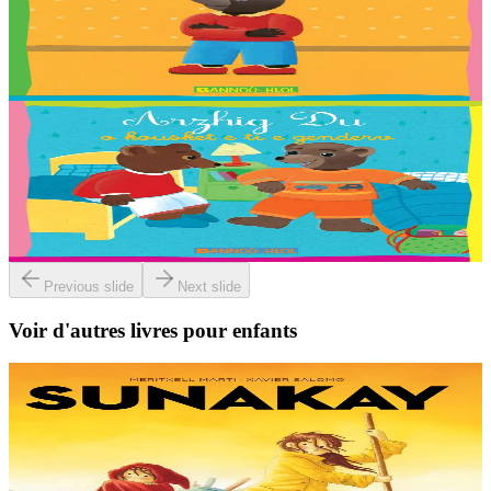
Petit Ours Brun dit non
Traduction : Malo, Sara, Loane, Thomas ha Jakez-Erwan Mouton.
En stock
2,03 €
2 ans et plus
Bannoù-heol
Petit Ours Brun dort chez son cousin
Traduction : Malo, Sara, Loane, Thomas ha Jakez-Erwan Mouton.
En stock
2,03 €
Previous slide
Next slide
Voir d'autres livres pour enfants
9 ans et plus
TES
Sunakay
La mer est devenue une immense décharge dépourvue de vie sous-