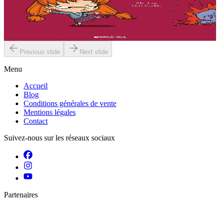
« Que ce soit pour faire enrager mes parents, torturer mon stupide
chat, lutter contre Jade et ses copines ou briser le coeur de
Geoffroy... j'ai toujours une idée intéressante !...
En stock
11,50 €
Previous slide
Next slide
Menu
Accueil
Blog
Conditions générales de vente
Mentions légales
Contact
Suivez-nous sur les réseaux sociaux
Partenaires