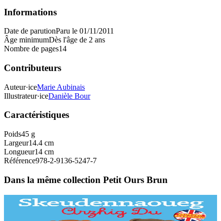
Informations
Date de parution
Paru le 01/11/2011
Âge minimum
Dès l'âge de 2 ans
Nombre de pages
14
Contributeurs
Auteur·ice
Marie Aubinais
Illustrateur·ice
Danièle Bour
Caractéristiques
Poids
45 g
Largeur
14.4 cm
Longueur
14 cm
Référence
978-2-9136-5247-7
Dans la même collection Petit Ours Brun
Bannoù-heol
L'imagier breton-anglais de Petit Ours Brun