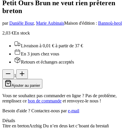
Petit Ours Brun ne veut rien prêter
en
breton
par
Danièle Bour
,
Marie Aubinais
Maison d'édition
:
Bannoù-heol
2,03 €
En stock
Livraison à 0,01 €
à partir de 37 €
En 3 jours chez vous
Retours et échanges acceptés
1
Ajouter au panier
Vous ne souhaitez pas commander en ligne ? Pas de problème,
remplissez ce
bon de commande
et renvoyez-le nous !
Besoin d'aide ?
Contactez-nous par
e-mail
Détails
Titre en breton
Arzhig Du n’en deus ket c’hoant da brestañ