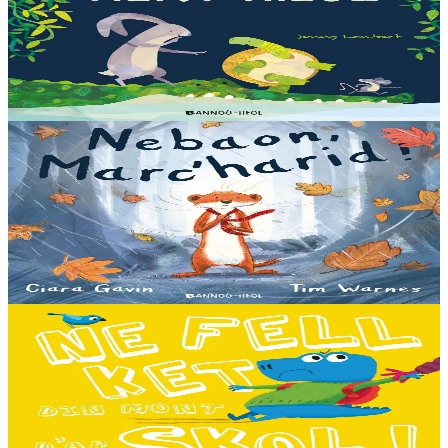
Let's all creep through crocodile creek
Qui sait quelles bêtes rôdent dans les marais quand la nuit tombe...
Pas les crocodiles en tout cas, Souris en est persuadée ! Ses amis ont
un doute : à quoi ça...
En stock
13,00 €
3 ans et plus
Bannoù-heol
A little bit worried
Pris dans une violente tempête, Marc'harid construit une forteresse
pour s'y réfugier. Mais elle y rencontre Lagadeg, qui adore jouer
dans le vent et patauger sous la pluie....
En stock
13,00 €
3 ans et plus
Bannoù-heol
I don't want to go to school!
C'est le premier jour d'école des Souris et des Dinosaures. Ils n'ont
pas envie d'y aller. Mais quand les cours commencent, une très
grande surprise les attend…...