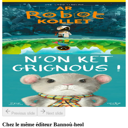
8 ans et plus
Timilenn
The Lost Robot
Au cœur d’une décharge, un petit robot brisé s’éveille. Il ne se
souvient plus d’où il vient ni depuis combien de temps il est là, mais
il sait qu’il n’est pas à sa place....
En stock
14,00 €
3 ans et plus
Bannoù-heol
I'm not grumpy!
À la lisière de la forêt vit une petite souris. C'est la souris la plus
grognonne et la plus hargneuse des environs, jusqu'à sa rencontre
avec un petit blaireau...
En stock
13,00 €
Previous slide
Next slide
Chez le même éditeur Bannoù-heol