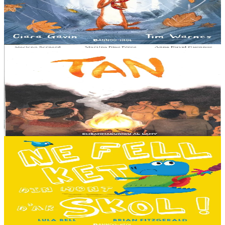
Pris dans une violente tempête, Marc'harid construit une forteresse
pour s'y réfugier. Mais elle y rencontre Lagadeg, qui adore jouer
dans le vent et patauger sous la pluie....
En stock
13,00 €
8 ans et plus
Al Lanv
Tan
Tout en haut des vertes collines, là où les montagnes se couvrent du
brouillard des matinées feutrées, est perché le petit village maya de
Sakamch'en....
En stock
11,00 €
3 ans et plus
Bannoù-heol
I don't want to go to school!
C'est le premier jour d'école des Souris et des Dinosaures. Ils n'ont
pas envie d'y aller. Mais quand les cours commencent, une très
grande surprise les attend…...
En stock
13,00 €