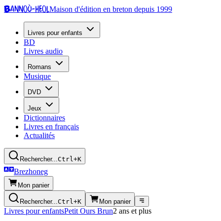
Bannoù-heol
Maison d'édition en breton depuis 1999
Livres pour enfants
BD
Livres audio
Romans
Musique
DVD
Jeux
Dictionnaires
Livres en français
Actualités
Rechercher...
Ctrl+K
Brezhoneg
Mon panier
Rechercher...
Ctrl+K
Mon panier
Livres pour enfants
Petit Ours Brun
2 ans et plus