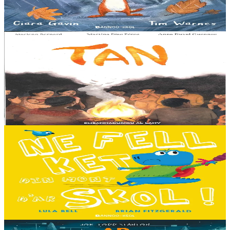
dans le vent et patauger sous la pluie....
En stock
13,00 €
8 ans et plus
Al Lanv
Tan
Tout en haut des vertes collines, là où les montagnes se couvrent du
brouillard des matinées feutrées, est perché le petit village maya de
Sakamch'en....
En stock
11,00 €
3 ans et plus
Bannoù-heol
I don't want to go to school!
C'est le premier jour d'école des Souris et des Dinosaures. Ils n'ont
pas envie d'y aller. Mais quand les cours commencent, une très
grande surprise les attend…...
En stock
13,00 €
8 ans et plus