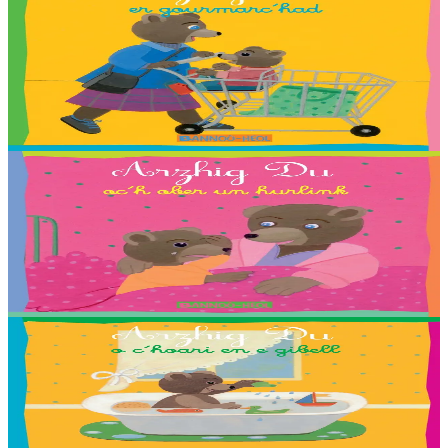
Petit Ours Brun au supermarché
Traduction : Adam, Angéline, Anna, Carla, Chloé, Cloé, Emma,
Enora, Erlé, Esteban, Ewen, Gwenole, Leïla, Maïna, Maïwenn,
Valentin, Youn, Yuna, Zaig et Nadège Monfort....
En stock
2,03 €
2 ans et plus
Bannoù-heol
Petit Ours Brun fait un cauchemar
Traduction : Adélie, Antonin, Baptiste, Estelle, Gael, Lena, Rieulle,
Roxanne et Steven Ollivier.
En stock
2,03 €
2 ans et plus
Bannoù-heol
Petit Ours Brun joue dans son bain
Traduction : Malo, Sara, Loane, Thomas ha Jakez-Erwan Mouton.