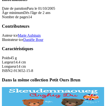
Date de parution
Paru le 01/10/2005
Âge minimum
Dès l'âge de 2 ans
Nombre de pages
14
Contributeurs
Auteur·ice
Marie Aubinais
Illustrateur·ice
Danièle Bour
Caractéristiques
Poids
45 g
Largeur
14.4 cm
Longueur
14 cm
ISBN
2-913652-15-8
Dans la même collection Petit Ours Brun
Bannoù-heol
L'imagier breton-anglais de Petit Ours Brun