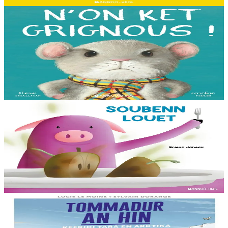
En stock
13,00 €
3 ans et plus
Bannoù-heol
I'm not grumpy!
À la lisière de la forêt vit une petite souris. C'est la souris la plus
grognonne et la plus hargneuse des environs, jusqu'à sa rencontre
avec un petit blaireau...
En stock
13,00 €
3 ans et plus
Bannoù-heol
Soubenn louet
Rozig prépare avec attention une soupe pour ses amis. Un invité
surprise va-t-il gâcher la fête ? Cet album mêlant humour et suspense
permettra aussi...
En stock
8,00 €
8 ans et plus
Bannoù-heol
Le réchauffement climatique : Mission Tara en