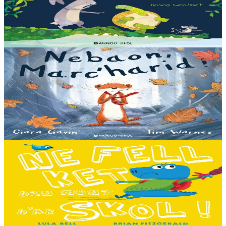
Qui sait quelles bêtes rôdent dans les marais quand la nuit tombe...
Pas les crocodiles en tout cas, Souris en est persuadée ! Ses amis ont
un doute : à quoi ça...
En stock
13,00 €
3 ans et plus
Bannoù-heol
A little bit worried
Pris dans une violente tempête, Marc'harid construit une forteresse
pour s'y réfugier. Mais elle y rencontre Lagadeg, qui adore jouer
dans le vent et patauger sous la pluie....
En stock
13,00 €
3 ans et plus
Bannoù-heol
I don't want to go to school!
C'est le premier jour d'école des Souris et des Dinosaures. Ils n'ont
pas envie d'y aller. Mais quand les cours commencent, une très
grande surprise les attend…...