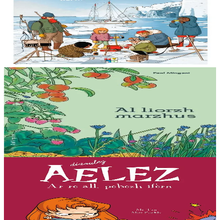
Arctique
Billy connaît bien la mer et le réchauffement climatique : sa maman
étudie la fonte des glaces à bord d’un voilier scientifique, la goélette
Tara....
En stock
15,00 €
15 ans et plus
Bannoù-heol
Al liorzh marzhus
Comment créer son potager ? Comment entretenir son jardin et
favoriser la biodiversité ? Des conseils jardinage initialement parus
dans la revue Ya!...
En stock
18,00 €
7 ans et plus
Bannoù-heol
L'enfer, c'est les autres
« Que ce soit pour faire enrager mes parents, torturer mon stupide
chat, lutter contre Jade et ses copines ou briser le coeur de