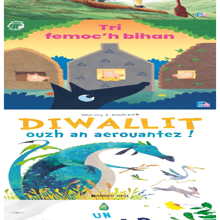
En stock
25,00 €
3 ans et plus
TES
Les trois petits cochons
Il était une fois trois joyeux petits cochons qui vivaient avec leurs
parents. Il était temps pour chacun d’avoir sa propre maison ! Cette
collection propose...
En stock
12,00 €
3 ans et plus
Bannoù-heol
Look out, it's a Dragon!
Eflammez la dragonne est en quête d'une nouvelle maison. Mais
quand elle trouve la forêt parfaite, elle n'est pas la bienvenue...
"Ouste ! On ne veut pas de...
En stock
13,00 €
6 ans et plus
Bannoù-heol