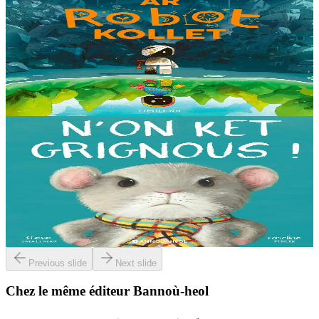
Timilenn
The Lost Robot
Au cœur d’une décharge, un petit robot brisé s’éveille. Il ne se
souvient plus d’où il vient ni depuis combien de temps il est là, mais
il sait qu’il n’est pas à sa place....
En stock
14,00 €
3 ans et plus
Bannoù-heol
I'm not grumpy!
À la lisière de la forêt vit une petite souris. C'est la souris la plus
grognonne et la plus hargneuse des environs, jusqu'à sa rencontre
avec un petit blaireau...
En stock
13,00 €
Previous slide
Next slide
Chez le même éditeur Bannoù-heol
3 ans et plus