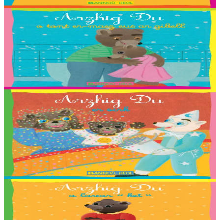
En stock
2,03 €
2 ans et plus
Bannoù-heol
Petit Ours Brun sort du bain
Traduction : Killian, Louliya, Maelle, Malo G., Malo M., Romaric,
Shana, Stevan et Nadège Monfort.
En stock
2,03 €
2 ans et plus
Bannoù-heol
Petit Ours Brun au cirque
Traduction : Coline, Elouan, Elliot, Erynn, Ewen, Gaelig, Laurette,
Maiwenn, Marin, Mathis, Paul, Soig, Urbane, Youenn, Cécile
Guézennec et Tieri Seznec.
En stock
2,03 €
2 ans et plus
Bannoù-heol
Petit Ours Brun dit non