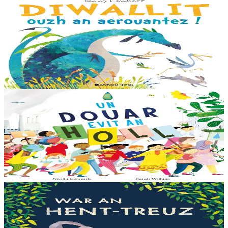
Bannoù-heol
Look out, it's a Dragon!
Eflammez la dragonne est en quête d'une nouvelle maison. Mais
quand elle trouve la forêt parfaite, elle n'est pas la bienvenue...
"Ouste ! On ne veut pas de...
En stock
13,00 €
6 ans et plus
Bannoù-heol
Like the Ocean We Rise
Notre planète est immense et magnifique, mais elle a besoin de notre
aide – elle a besoin de moi, elle a besoin de vous. Cet album illustré,
qui arrive à point...
En stock
13,00 €
3 ans et plus
Bannoù-heol
Let's all creep through crocodile creek