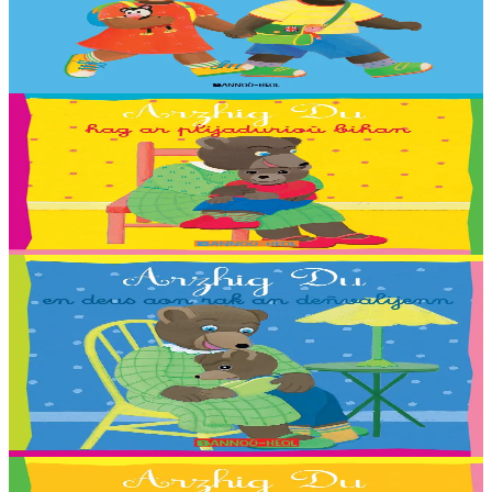
Un bel imagier pour découvrir et nommer les objets du quotidien, en
anglais et en breton ! 250 mots illustrés, 20 grandes scènes à
observer.
En stock
13,90 €
2 ans et plus
Bannoù-heol
Petit Ours Brun et les petits bonheurs
Traduction : Malo, Sara, Loane, Thomas ha Jakez-Erwan Mouton.
En stock
2,03 €
2 ans et plus
Bannoù-heol
Petit Ours Brun a peur du noir
Traduction : Antoine, Axelle, Aziliz, Corentin, Flora, Gweltaz, Igor,
Jeanne, Leora, Lucia, Marthe, Maxence, Morgan, Morgane,
Morrigan, Neven, Riwall, Salomé,...
En stock
2,03 €
2 ans et plus
Bannoù-heol