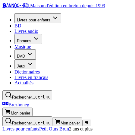
Bannoù-heol
Maison d'édition en breton depuis 1999
Livres pour enfants
BD
Livres audio
Romans
Musique
DVD
Jeux
Dictionnaires
Livres en français
Actualités
Rechercher...
Ctrl+K
Brezhoneg
Mon panier
Rechercher...
Ctrl+K
Mon panier
Livres pour enfants
Petit Ours Brun
2 ans et plus