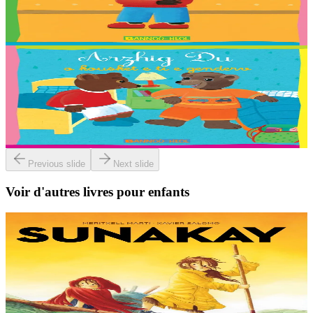
Traduction : Malo, Sara, Loane, Thomas ha Jakez-Erwan Mouton.
En stock
2,03 €
2 ans et plus
Bannoù-heol
Petit Ours Brun dort chez son cousin
Traduction : Malo, Sara, Loane, Thomas ha Jakez-Erwan Mouton.
En stock
2,03 €
Previous slide
Next slide
Voir d'autres livres pour enfants
9 ans et plus
TES
Sunakay
La mer est devenue une immense décharge dépourvue de vie sous-
marine. Deux soeurs survivent sur une île de plastique, au milieu des
déchets. Mais un évènement...