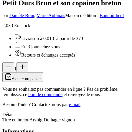
Petit Ours Brun et son copain
en breton
par
Danièle Bour
,
Marie Aubinais
Maison d'édition
:
Bannoù-heol
2,03 €
En stock
Livraison à 0,01 €
à partir de 37 €
En 3 jours chez vous
Retours et échanges acceptés
1
Ajouter au panier
Vous ne souhaitez pas commander en ligne ? Pas de problème,
remplissez ce
bon de commande
et renvoyez-le nous !
Besoin d'aide ?
Contactez-nous par
e-mail
Détails
Titre en breton
Arzhig Du hag e vignon
Informations