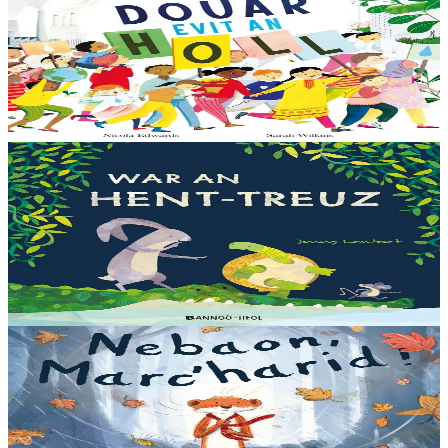
Like the Ocean We Rise
Notre planète est immense et magnifique, mais elle a besoin de notre
aide – elle a besoin de moi, elle a besoin de vous. Cet album illustré,
qui arrive à point...
En stock
13,00 €
3 ans et plus
Bannoù-heol
Let's all creep through crocodile creek
Qui sait quelles bêtes rôdent dans les marais quand la nuit tombe...
Pas les crocodiles en tout cas, Souris en est persuadée ! Ses amis ont
un doute : à quoi ça...
En stock
13,00 €
3 ans et plus
Bannoù-heol
A little bit worried
Pris dans une violente tempête, Marc'harid construit une forteresse
pour s'y réfugier. Mais elle y rencontre Lagadeg, qui adore jouer