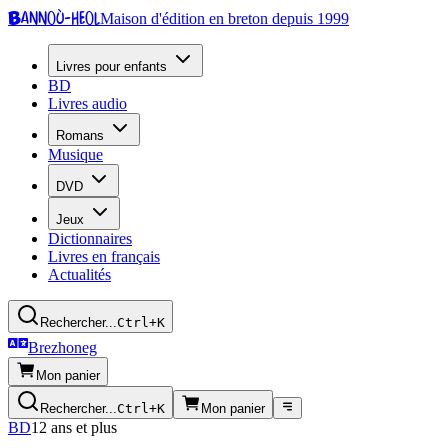
Bannoù-heol
Maison d'édition en breton depuis 1999
Livres pour enfants
BD
Livres audio
Romans
Musique
DVD
Jeux
Dictionnaires
Livres en français
Actualités
Rechercher...
Ctrl+K
Brezhoneg
Mon panier
Rechercher...
Ctrl+K
Mon panier
BD
12 ans et plus