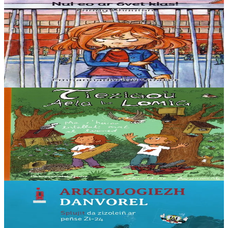
Goater
Nul eo ar 6vet klas !
La sixième c’est nul, on doit être comme tout le monde. Alors quand
on n’en a rien à faire de son image, on se réfugie ailleurs… Une
histoire facile à lire...
En stock
5,60 €
5 ans et plus
Goater
Les maisonnettes d’Aela et Lomig
Ce livre est un cahier de bricolage sous la forme d’un cahier
d’écolier, pour fabriquer des abris pour les insectes, les oiseaux et les
petits mammifères en bois....
En stock
12,00 €
6 ans et plus
Goater
Archéologie sous-marine