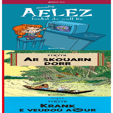
En stock
11,50 €
7 ans et plus
Bannoù-heol
Tout ça finira mal
« Que ce soit pour faire enrager mes parents, torturer mon stupide
chat, lutter contre Jade et ses copines ou briser le coeur de
Geoffroy... j'ai toujours une idée intéressante !...
En stock
11,50 €
7 ans et plus
Bannoù-heol
L'Oreille cassée
L'Oreille Cassée (1937) est une course poursuite palpitante. Tintin
s'embarque pour l'Amérique du Sud afin de récupérer un fétiche
volé....
En stock
11,95 €
7 ans et plus
Bannoù-heol
Le Crabe aux pinces d'or