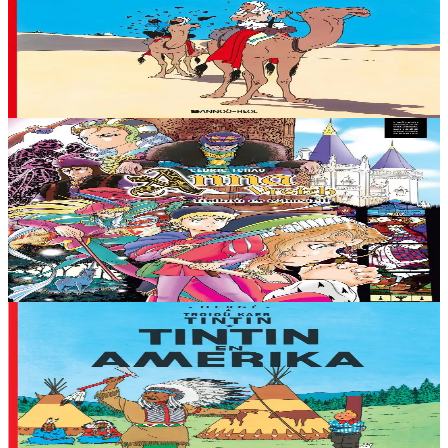
Le Crabe aux pinces d'or (1941) renoue avec l'aventure exotique.
Celle-ci mène Tintin en Afrique du Nord. Il y déjoue les plans d'une
bande de malfaiteurs qui...
En stock
11,95 €
11 ans et plus
TES
Anna Vreizh - Itrikoù er C'hastell
Encore une sortie scolaire ennuyeuse au château des ducs de
Bretagne pour Gaël, en visite à Nantes… Que nenni ! Le voici
entraîné dans les abîmes du temps par...
En stock
12,95 €
7 ans et plus
Bannoù-heol
Tintin en Amérique
A son arrivée en train à Chicago, Tintin se fait embarquer par un
groupe de gangster mais s’évade avec justesse. La course contre les
gangsters l’a conduit à...