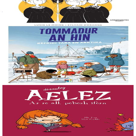
bretonne et ont conquis le monde avec leurs chants. De Treffrin
jusqu'à Paris, elles sont...
En stock
12,90 €
8 ans et plus
Bannoù-heol
Le réchauffement climatique : Mission Tara en
Arctique
Billy connaît bien la mer et le réchauffement climatique : sa maman
étudie la fonte des glaces à bord d’un voilier scientifique, la goélette
Tara....
En stock
15,00 €
7 ans et plus
Bannoù-heol
L'enfer, c'est les autres
« Que ce soit pour faire enrager mes parents, torturer mon stupide
chat, lutter contre Jade et ses copines ou briser le coeur de
Geoffroy... j'ai toujours une idée intéressante !...