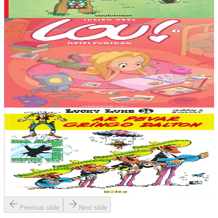
En stock
11,50 €
8 ans et plus
Goater
Lou ! Journal infime
La traduction du premier tome de la série de Julien Neel, Lou ! en
breton est un événement. Cette série moderne qui met en scène une
jeune fille qui vit seule...
En stock
12,00 €
6 ans et plus
Bannoù-heol
Tortillas pour les Dalton
Le pénitencier où sont enfermés les Dalton est plein. Ils vont être
transférés dans une autre prison, près de la frontière mexicaine, mais
la diligence dans...
En stock
10,00 €
Previous slide
Next slide