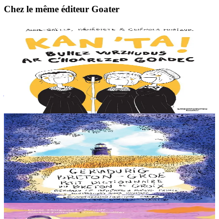
Chez le même éditeur Goater
7 ans et plus
Goater
Chante ! L'incroyable histoire des sœurs Goadec
Connais-tu les Sœurs Goadec ? Elles ont grandi dans la campagne
bretonne et ont conquis le monde avec leurs chants. De Treffrin
jusqu'à Paris, elles sont...
En stock
12,90 €
6 ans et plus
Goater
Petit dictionnaire du breton de Groix
Ce "petit dictionnaire du breton de Groix" s'adresse à tous les
amoureux de l'île, de sa langue, de sa culture et de son histoire, mais
aussi aux amoureux du...
En stock
20,00 €
10 ans et plus
Goater