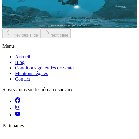
Zi 24 ? Que cache ce nom de code étrange ? Zi 24 signifie Zone
Interdite 24, c’est le nom d’une balise située dans le fleuve Rance à
proximité de Saint-Malo....
En stock
10,00 €
Previous slide
Next slide
Menu
Accueil
Blog
Conditions générales de vente
Mentions légales
Contact
Suivez-nous sur les réseaux sociaux
Partenaires