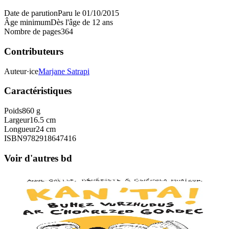
Date de parution
Paru le 01/10/2015
Âge minimum
Dès l'âge de 12 ans
Nombre de pages
364
Contributeurs
Auteur·ice
Marjane Satrapi
Caractéristiques
Poids
860 g
Largeur
16.5 cm
Longueur
24 cm
ISBN
9782918647416
Voir d'autres bd
7 ans et plus
Goater
Chante ! L'incroyable histoire des sœurs Goadec
Connais-tu les Sœurs Goadec ? Elles ont grandi dans la campagne