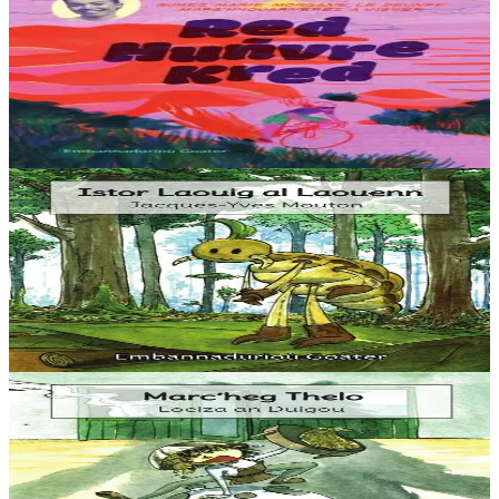
Red, huñvre, Kred !
Comment vivent les sportives professionnelles ? A travers l’exemple
de Marie-Morgane Le Deunff, championne cycliste et sportive
accomplie, le jeune lecteur...
En stock
12,00 €
3 ans et plus
Goater
Istor Laouig al Laouenn
Une histoire de poux, d’ermite, et de shampoing anti-poux.
Beaucoup d’humour et de clin d’œil dans cette histoire ! Une
histoire facile à lire pour les jeunes...
En stock
5,60 €
3 ans et plus
Goater
Marc'heg Thelo
Thelo est un jeune maître crêpier qui nourrit tous les habitants de