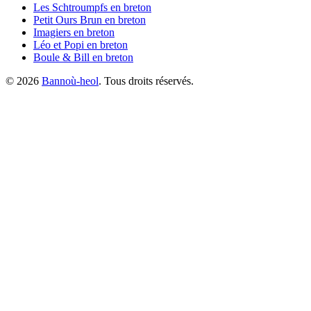
Les Schtroumpfs
en breton
Petit Ours Brun
en breton
Imagiers
en breton
Léo et Popi
en breton
Boule & Bill
en breton
©
2026
Bannoù-heol
. Tous droits réservés.