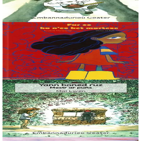
Villegourmande. Bubu la vache lui fournit les œufs, et Yaya la poule
lui donne son lait....
En stock
5,60 €
6 ans et plus
Goater
Comment je suis devenue sage
C’est l’histoire d’une petite fille qui adore aller au coin. Elle y passe
toujours un super moment et pour ça elle fait un tas de bêtises. Elle
casse et déchire...
En stock
15,00 €
3 ans et plus
Goater
Yann boned ruz, Mestr ar puñs
L’histoire (vraie…) d’un petit bonhomme moitié grenouille qui sort
du puits quand les enfants traînent la nuit… Une histoire facile à lire
pour les jeunes...
En stock
5,60 €
3 ans et plus