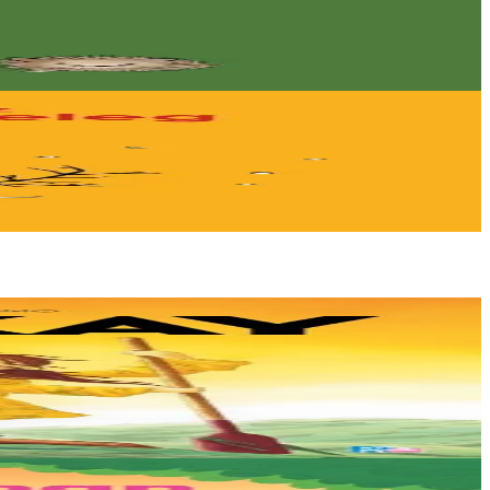
 breton...
ets. Mais un évènement...