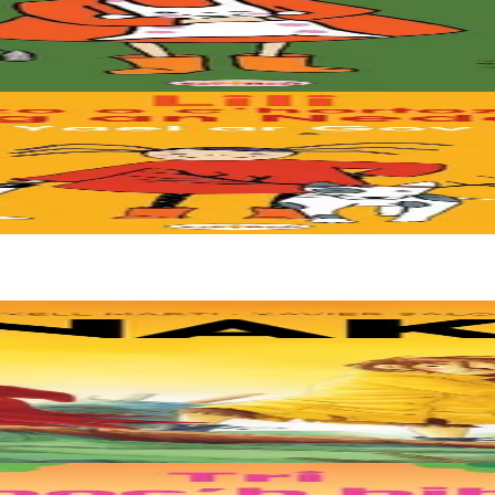
 petit peu peur. Quels sont ces bruits ?
? Il n'est pas encore passé ? Vite !! Les paroles de "Petit Papa Noël" en
e. Deux soeurs survivent sur une île de plastique, au milieu des déch