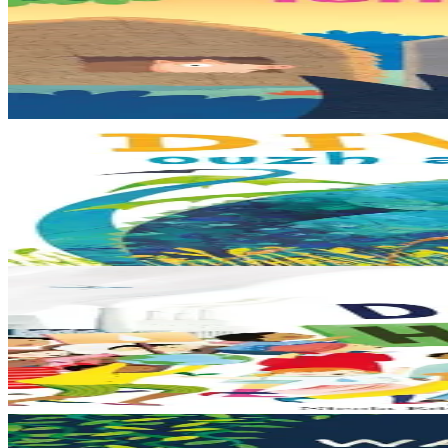
Les trois petits cochons
Il était une fois trois joyeux petits cochons qui vivaient avec leurs pa
En stock
12,00 €
3 ans et plus
Bannoù-heol
Look out, it's a Dragon!
Eflammez la dragonne est en quête d'une nouvelle maison. Mais quand el
En stock
13,00 €
6 ans et plus
Bannoù-heol
Like the Ocean We Rise
Notre planète est immense et magnifique, mais elle a besoin de notre aid
En stock
13,00 €
3 ans et plus
Bannoù-heol