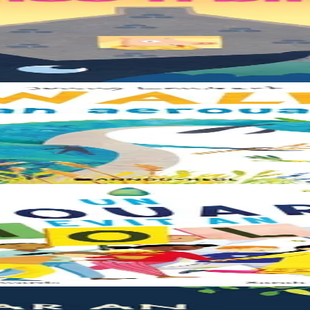
rents. Il était temps pour chacun d’avoir sa propre maison ! Cette collecti
le trouve la forêt parfaite, elle n'est pas la bienvenue... "Ouste ! On n
e – elle a besoin de moi, elle a besoin de vous. Cet album illustré, qui 