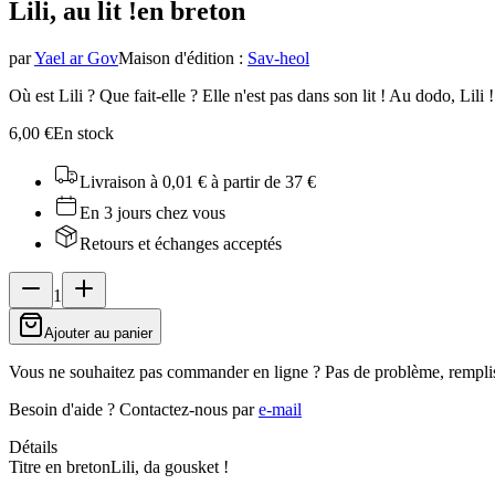
Lili, au lit !
en breton
par
Yael ar Gov
Maison d'édition
:
Sav-heol
Où est Lili ? Que fait-elle ? Elle n'est pas dans son lit ! Au dodo, Lili !
6,00 €
En stock
Livraison à 0,01 €
à partir de 37 €
En 3 jours chez vous
Retours et échanges acceptés
1
Ajouter au panier
Vous ne souhaitez pas commander en ligne ? Pas de problème, rempli
Besoin d'aide ?
Contactez-nous par
e-mail
Détails
Titre en breton
Lili, da gousket !