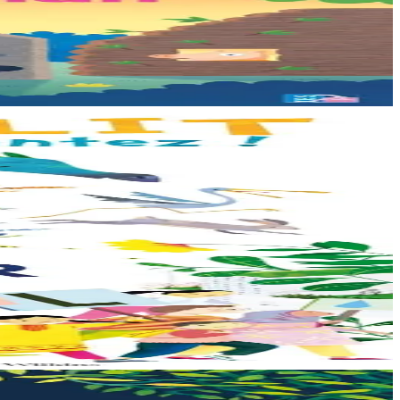
on propose...
e veut pas de...
arrive à point...