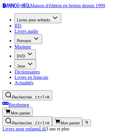
Bannoù-heol
Maison d'édition en breton depuis 1999
Livres pour enfants
BD
Livres audio
Romans
Musique
DVD
Jeux
Dictionnaires
Livres en français
Actualités
Rechercher...
Ctrl+K
Brezhoneg
Mon panier
Rechercher...
Ctrl+K
Mon panier
Livres pour enfants
Lili
3 ans et plus