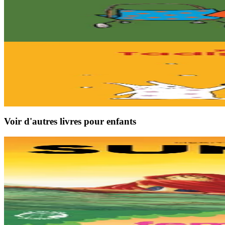
Lili se promène
Lili est partie se promener dans le bois. Elle entend du bruit. Elle a un
En stock
6,00 €
Sav-heol
Lili attend le Père Noël
Lili attend avec impatience la venue du Père Noël. Quand arrivera-t-il 
En stock
6,00 €
Voir d'autres livres pour enfants
9 ans et plus
TES
Sunakay
La mer est devenue une immense décharge dépourvue de vie sous-marin
En stock
25,00 €
3 ans et plus
TES