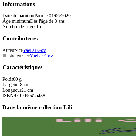
Informations
Date de parution
Paru le 01/06/2020
Âge minimum
Dès l'âge de 3 ans
Nombre de pages
16
Contributeurs
Auteur·ice
Yael ar Gov
Illustrateur·ice
Yael ar Gov
Caractéristiques
Poids
80 g
Largeur
18 cm
Longueur
21 cm
ISBN
9791090456488
Dans la même collection Lili
3 ans et plus
Sav-heol