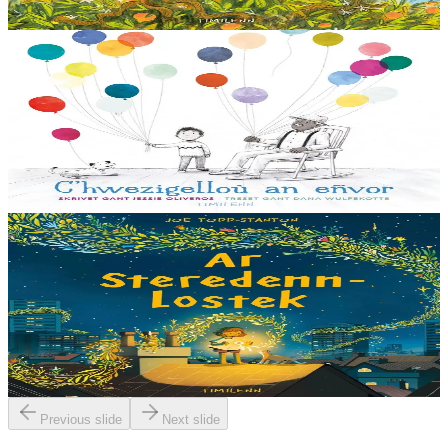
En stock
14,00 €
3 ans et plus
Timilenn
The Remember balloons
Le petit Aorelian a plusieurs ballons gonflables, dans lesquels il
garde ses souvenirs. Son grand-père a plein de ballons. Chacun
d'entre eux renferme des...
En stock
14,00 €
3 ans et plus
Timilenn
The Comet
Nyla est allée vivre en ville, mais elle n’arrête pas de penser à tout ce
qui lui manque de son ancienne maison. Quand apparaît une comète
dans les rues de la...
En stock
14,00 €
Previous slide
Next slide