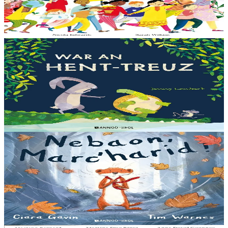
aide – elle a besoin de moi, elle a besoin de vous. Cet album illustré,
qui arrive à point...
En stock
13,00 €
3 ans et plus
Bannoù-heol
Let's all creep through crocodile creek
Qui sait quelles bêtes rôdent dans les marais quand la nuit tombe...
Pas les crocodiles en tout cas, Souris en est persuadée ! Ses amis ont
un doute : à quoi ça...
En stock
13,00 €
3 ans et plus
Bannoù-heol
A little bit worried
Pris dans une violente tempête, Marc'harid construit une forteresse
pour s'y réfugier. Mais elle y rencontre Lagadeg, qui adore jouer
dans le vent et patauger sous la pluie....
En stock
13,00 €