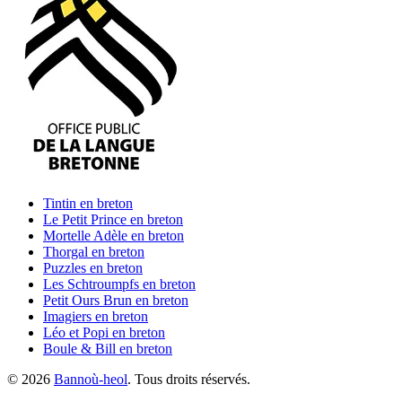
Tintin
en breton
Le Petit Prince
en breton
Mortelle Adèle
en breton
Thorgal
en breton
Puzzles
en breton
Les Schtroumpfs
en breton
Petit Ours Brun
en breton
Imagiers
en breton
Léo et Popi
en breton
Boule & Bill
en breton
©
2026
Bannoù-heol
. Tous droits réservés.