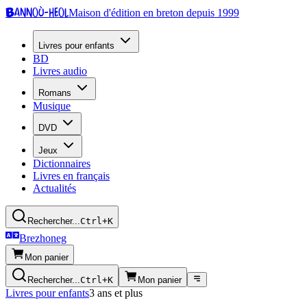
Bannoù-heol
Maison d'édition en breton depuis 1999
Livres pour enfants
BD
Livres audio
Romans
Musique
DVD
Jeux
Dictionnaires
Livres en français
Actualités
Rechercher...
Ctrl+K
Brezhoneg
Mon panier
Rechercher...
Ctrl+K
Mon panier
Livres pour enfants
3 ans et plus