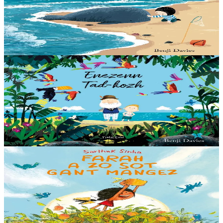
The Storm whale
Voici l'histoire d'un enfant solitaire, d'une baleine échouée sur la
plage et d'une amitié qui changera leurs vies à tout jamais.
En stock
14,00 €
3 ans et plus
Timilenn
Grandad's Island
Saig adore son grand-père. Grand-père adore Saig. Et jamais rien ne
pourra changer cela. Un livre magnifique et réconfortant, qui illustre
à quel point ceux...
En stock
14,00 €
3 ans et plus
Timilenn
Farah loves mangos
Farah adore les mangues ! Tous les étés, elle aime aller ramasser les
fruits mûrs dans le manguier de son grand-père. Mais cette année,
l'arbre est vide !...