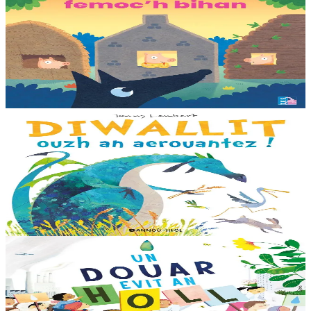
Les trois petits cochons
Il était une fois trois joyeux petits cochons qui vivaient avec leurs
parents. Il était temps pour chacun d’avoir sa propre maison ! Cette
collection propose...
En stock
12,00 €
3 ans et plus
Bannoù-heol
Look out, it's a Dragon!
Eflammez la dragonne est en quête d'une nouvelle maison. Mais
quand elle trouve la forêt parfaite, elle n'est pas la bienvenue...
"Ouste ! On ne veut pas de...
En stock
13,00 €
6 ans et plus
Bannoù-heol
Like the Ocean We Rise
Notre planète est immense et magnifique, mais elle a besoin de notre