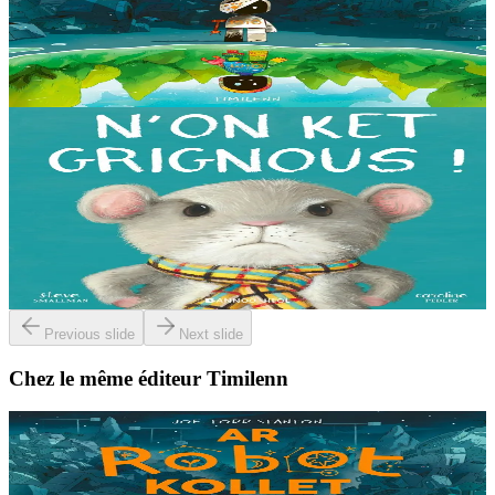
Au cœur d’une décharge, un petit robot brisé s’éveille. Il ne se
souvient plus d’où il vient ni depuis combien de temps il est là, mais
il sait qu’il n’est pas à sa place....
En stock
14,00 €
3 ans et plus
Bannoù-heol
I'm not grumpy!
À la lisière de la forêt vit une petite souris. C'est la souris la plus
grognonne et la plus hargneuse des environs, jusqu'à sa rencontre
avec un petit blaireau...
En stock
13,00 €
Previous slide
Next slide
Chez le même éditeur Timilenn
8 ans et plus
Timilenn
The Lost Robot