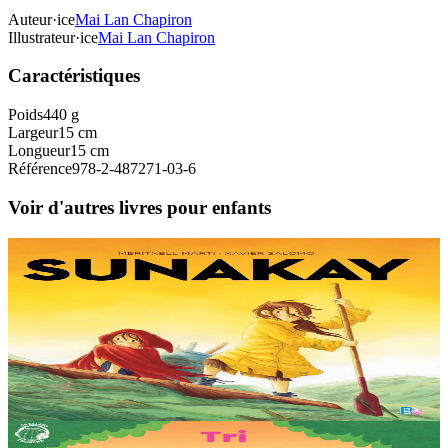
Auteur·ice
Mai Lan Chapiron
Illustrateur·ice
Mai Lan Chapiron
Caractéristiques
Poids
440 g
Largeur
15 cm
Longueur
15 cm
Référence
978-2-487271-03-6
Voir d'autres livres pour enfants
9 ans et plus
TES
Sunakay
La mer est devenue une immense décharge dépourvue de vie sous-
marine. Deux soeurs survivent sur une île de plastique, au milieu des
déchets. Mais un évènement...
En stock
25,00 €
3 ans et plus
TES