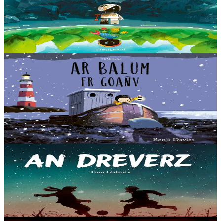
Au cœur d’une décharge, un petit robot brisé s’éveille. Il ne se
souvient plus d’où il vient ni depuis combien de temps il est là, mais
il sait qu’il n’est pas à sa place....
En stock
14,00 €
3 ans et plus
Timilenn
The Storm whale in winter
On retrouve Nolig, le héros de « Ar balum peñseet », qui vit
toujours au bord de la mer avec son papa. Mais, pour cette histoire-
ci, c’est l’hiver. Un soir, une...
En stock
14,00 €
7 ans et plus
Timilenn
La Tregua
Un album plein d'espoir et de paix avec de belles illustrations.
Bruxelles, le 25 décembre 1914. En pleine Première Guerre
mondiale, un cessez-le-feu est déclaré....