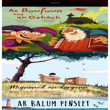
En stock
14,00 €
3 ans et plus
Timilenn
Ar Boufoun hag an ozhac'h
Il y a fort longtemps, vivaient dans un château un bouffon
excentrique et un vieux bonhomme ronchon. Trop de la chance,
selon vous ? Eh bien non… Il n'y avait...
En stock
14,00 €
3 ans et plus
Timilenn
On Sudden Hill
Brieg et Telo sont les meilleurs amis du monde. Ils passent des
heures à jouer ensemble sur la colline. Un jour, un nouveau petit
garçon arrive, prêt à se joindre à eux....
En stock
14,00 €
3 ans et plus
Timilenn