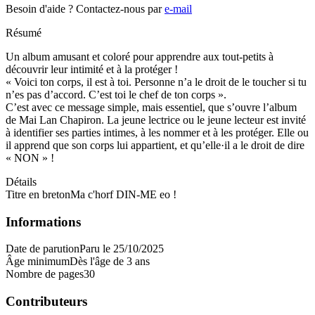
Besoin d'aide ?
Contactez-nous par
e-mail
Résumé
Un album amusant et coloré pour apprendre aux tout-petits à
découvrir leur intimité et à la protéger !
« Voici ton corps, il est à toi. Personne n’a le droit de le toucher si tu
n’es pas d’accord. C’est toi le chef de ton corps ».
C’est avec ce message simple, mais essentiel, que s’ouvre l’album
de Mai Lan Chapiron. La jeune lectrice ou le jeune lecteur est invité
à identifier ses parties intimes, à les nommer et à les protéger. Elle ou
il apprend que son corps lui appartient, et qu’elle·il a le droit de dire
« NON » !
Détails
Titre en breton
Ma c'horf DIN-ME eo !
Informations
Date de parution
Paru le 25/10/2025
Âge minimum
Dès l'âge de 3 ans
Nombre de pages
30
Contributeurs