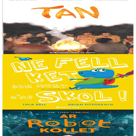
8 ans et plus
Al Lanv
Tan
Tout en haut des vertes collines, là où les montagnes se couvrent du
brouillard des matinées feutrées, est perché le petit village maya de
Sakamch'en....
En stock
11,00 €
3 ans et plus
Bannoù-heol
I don't want to go to school!
C'est le premier jour d'école des Souris et des Dinosaures. Ils n'ont
pas envie d'y aller. Mais quand les cours commencent, une très
grande surprise les attend…...
En stock
13,00 €
8 ans et plus
Timilenn
The Lost Robot