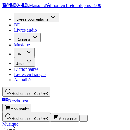
Bannoù-heol
Maison d'édition en breton depuis 1999
Livres pour enfants
BD
Livres audio
Romans
Musique
DVD
Jeux
Dictionnaires
Livres en français
Actualités
Rechercher...
Ctrl+K
Brezhoneg
Mon panier
Rechercher...
Ctrl+K
Mon panier
Musique
Épuisé