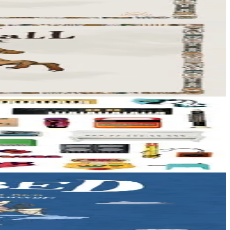
oment musical grâce à...
'articule autour des jouets électroniques....
voyage à travers...