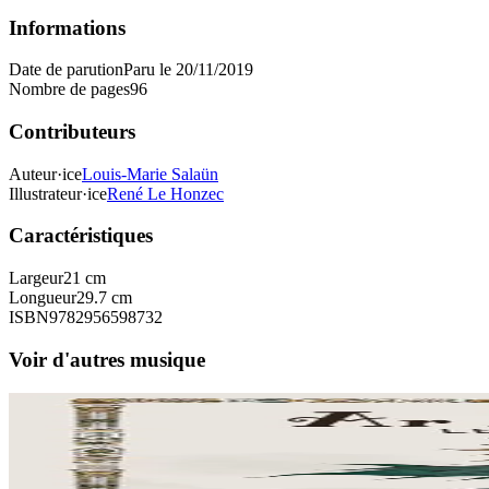
Informations
Date de parution
Paru le 20/11/2019
Nombre de pages
96
Contributeurs
Auteur·ice
Louis-Marie Salaün
Illustrateur·ice
René Le Honzec
Caractéristiques
Largeur
21 cm
Longueur
29.7 cm
ISBN
9782956598732
Voir d'autres musique
Bannoù-heol
Ar Marc'h Dall - Livre-CD
Près de cent chanteurs et instrumentistes de Bretagne, de Corse et l