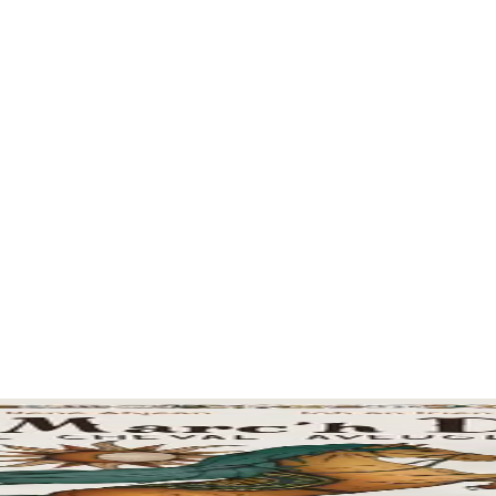
’Orchestre Symphonique de Bulgarie nous font partager un merveilleux m