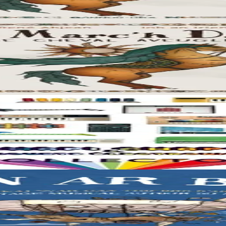
’Orchestre Symphonique de Bulgarie nous font partager un merveilleux m
aines des jouets musicaux anciens du monde entier. Son quatrième album s
eune fille décide de partir à la découverte du monde. Une invitation au 