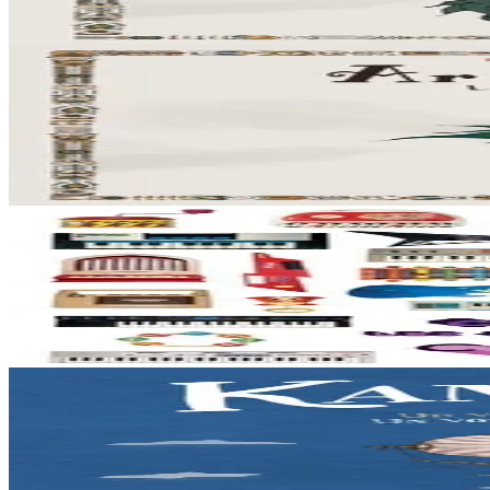
En stock
22,90 €
2 ans et plus
Bannoù-heol
Ar Marc'h Dall - CD
Près de cent chanteurs et instrumentistes de Bretagne, de Corse et l
En stock
12,90 €
3 ans et plus
Music From The Masses
Collector - CD
De brocantes en vide-greniers, le musicien finistérien amasse par cent
En stock
15,00 €
2 ans et plus
Bannoù-heol
Kan ar Bed - CD
Liza vit dans les Monts d'Arrée, au cœur de la Bretagne. Une nuit, la j