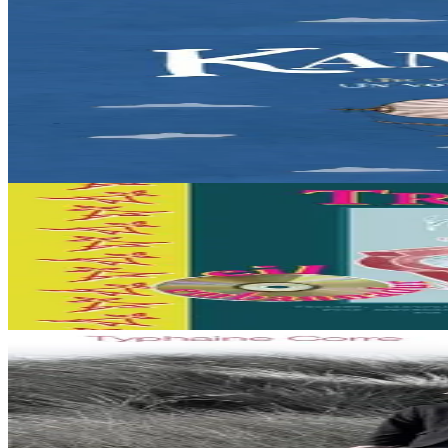
En stock
12,90 €
2 ans et plus
Bannoù-heol
Kan ar Bed - Livre-CD
Liza vit dans les Monts d'Arrée, au cœur de la Bretagne. Une nuit, la j
En stock
21,90 €
3 ans et plus
TES
Trouz didrouz
Un CD sur les bruits de la vie quotidienne pour la pratique orale du b
En stock
27,00 €
5 ans et plus
Épuisé
Paker prod
Gouloù mil steredenn