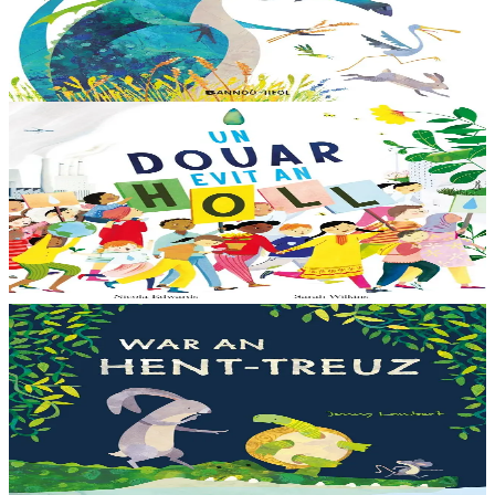
Dreistordinal eo ti nevez Eflammez. Bleunioù zo, geot flour hag
amezeien plijus-tre. Sur eo ?... - N’out ket evit chom amañ ! a huch
al loened all dezhi. Ha...
Er stok
13,00 €
6 vloaz hag ouzhpenn
Bannoù-heol
Un douar evit an holl
Bras-divent eo hor planedenn ha kaer-meurbet ivez, met ezhomm he
deus ouzhin hag ouzhit. Reiñ da gompren gwelloc’h efedoù Mab-
den war hor planedenn a ra al levr kaer-mañ....
Er stok
13,00 €
3 bloaz hag ouzhpenn
Bannoù-heol
War an hent-treuz
Piv a oar peseurt loened a c’haller gwelet er paludoù pa vez an noz
o serriñ ?... N’eus krokodil ebet avat. Peursur eo Logodennig. N’eo
ket ken sur he mignoned...