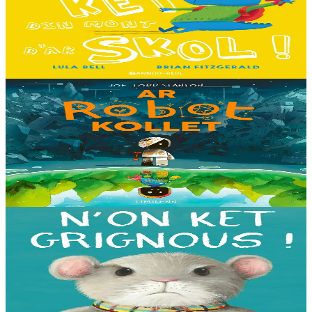
Hiziv emañ devezh skol kentañ Logodennig ha Dinosaorig. Ne fell
ket dezho mont, tamm ebet ! Pa grogo ar c'hentelioù avat e vo ur
pezh mell souezhenn....
Er stok
13,00 €
8 vloaz hag ouzhpenn
Timilenn
Ar Robot kollet
E kreiz-kreiz un toull-lastez... ez eus ur robotig torret o tihuniñ. N’en
deus ket soñj eus pelec’h eo deuet nag abaoe pegeit emañ aze, met
gouzout a ra n’eo...
Er stok
14,00 €
3 bloaz hag ouzhpenn
Bannoù-heol
N'on ket grignous !
E penn ar c’hoad ez eus ul logodenn vihan o chom. Brudet eo
Logodennig evit bezañ grignousañ ha teodekañ logodenn ar vro. Un
deiz en em gav gant ur broc’hig...