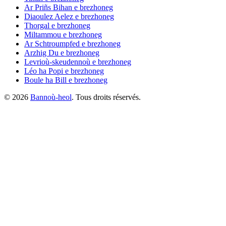
Ar Priñs Bihan
e brezhoneg
Diaoulez Aelez
e brezhoneg
Thorgal
e brezhoneg
Miltammou
e brezhoneg
Ar Schtroumpfed
e brezhoneg
Arzhig Du
e brezhoneg
Levrioù-skeudennoù
e brezhoneg
Léo ha Popi
e brezhoneg
Boule ha Bill
e brezhoneg
©
2026
Bannoù-heol
. Tous droits réservés.