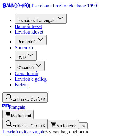
Bannoù-heol
Ti-embann brezhonek abaoe 1999
Levrioù evit ar vugale
Bannoù-treset
Levrioù klevet
Romantoù
Sonerezh
DVD
C'hoarioù
Geriadurioù
Levrioù e galleg
Keleier
Enklask...
Ctrl+K
Français
Ma fanerad
Enklask...
Ctrl+K
Ma fanerad
Levrioù evit ar vugale
6 vloaz hag ouzhpenn