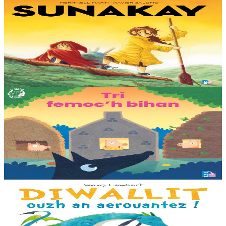
TES
Sunakay
Deuet eo ar mor da vezañ ur pezh lennad loustoni hep netra vev
ennañ ken. Div c’hoar zo o chom war un enez plastik, o klask bevañ
evel ma c’hallont, e-touez al lastez....
Er stok
25,00 €
3 bloaz hag ouzhpenn
TES
Tri femoc'h bihan
Ur wech e oa tri femoc’h bihan hag a veve eürus gant o zud. Un
deiz koulskoude e voe poent da bep hini kaout e di ! Ur rummad
savet a-ratozh evit ar vugale...
Er stok
12,00 €
3 bloaz hag ouzhpenn
Bannoù-heol
Diwallit ouzh an aerouantez !