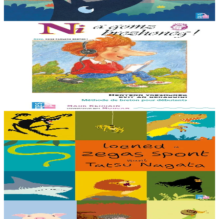
Er stok
12,00 €
11 vloaz hag ouzhpenn
TES
Ni a gomz brezhoneg
Un hentenn brezhoneg evit deraouidi al lise. En embannadur-mañ ez
eus ur c’hod el levr evit selaou an enrolladennoù enlinenn. Trede
embannadur.
Er stok
23,00 €
5 bloaz hag ouzhpenn
TES
Loened a zegas spont
Debriñ kig a reont, toullañ a reont pejoù, yudal a reont pe gwelet en
noz hag an holl a laka bihan ha bras da grenañ : setu loened a zegas
spont gant ar...
Er stok
16,00 €
5 bloaz hag ouzhpenn
TES