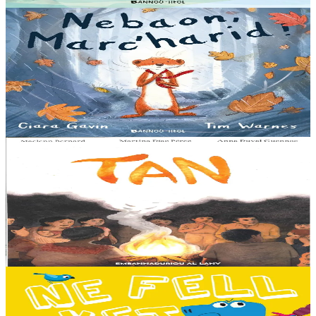
Er stok
13,00 €
3 bloaz hag ouzhpenn
Bannoù-heol
Nebaon, Marc'harid !
An avel, ar glav... Ne blij ket tamm enet da Varc'harid Koant...
Spontet-mik e vez bewech zoken. Daoust ha Lagadeg, he mignonez
nevez, a zeuio a-benn da lakaat...
Er stok
13,00 €
8 vloaz hag ouzhpenn
Al Lanv
Tan
E penn uhelañ an torgennoù glas, lec'h ma vez goloet ar menezioù
gant latar ar beurevezhioù disafar, eo kludet ar gêriadennig vaya
anvet Sakamch'en. En tu all...
Er stok
11,00 €
3 bloaz hag ouzhpenn
Bannoù-heol
Ne fell ket din mont d'ar skol !