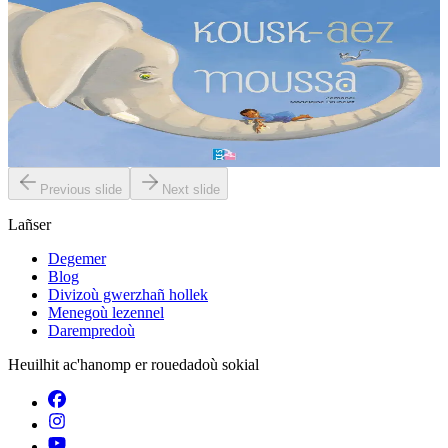
TES
Kousk-aez Moussa
Gant ar c’hoant kousket emañ Moussa. Met direnket eo gant ul ­
logodenn oc’h ober trouz. Piv a c’hallo sikour anezhañ d’en em ­
zizober diouti ? Ha dont a raio...
Er stok
6,00 €
Previous slide
Next slide
Lañser
Degemer
Blog
Divizoù gwerzhañ hollek
Menegoù lezennel
Darempredoù
Heuilhit ac'hanomp er rouedadoù sokial