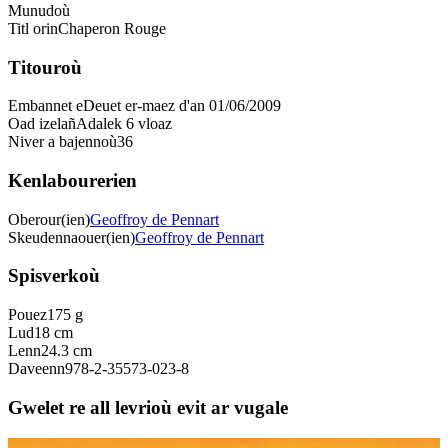
Munudoù
Titl orin
Chaperon Rouge
Titouroù
Embannet e
Deuet er-maez d'an 01/06/2009
Oad izelañ
Adalek 6 vloaz
Niver a bajennoù
36
Kenlabourerien
Oberour(ien)
Geoffroy de Pennart
Skeudennaouer(ien)
Geoffroy de Pennart
Spisverkoù
Pouez
175 g
Lud
18 cm
Lenn
24.3 cm
Daveenn
978-2-35573-023-8
Gwelet re all levrioù evit ar vugale
9 bloaz hag ouzhpenn