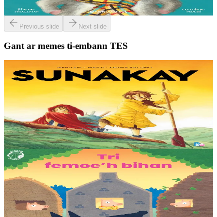
Er stok
13,00 €
Previous slide
Next slide
Gant ar memes ti-embann TES
9 bloaz hag ouzhpenn
TES
Sunakay
Deuet eo ar mor da vezañ ur pezh lennad loustoni hep netra vev
ennañ ken. Div c’hoar zo o chom war un enez plastik, o klask bevañ
evel ma c’hallont, e-touez al lastez....
Er stok
25,00 €
3 bloaz hag ouzhpenn
TES
Tri femoc'h bihan
Ur wech e oa tri femoc’h bihan hag a veve eürus gant o zud. Un
deiz koulskoude e voe poent da bep hini kaout e di ! Ur rummad
savet a-ratozh evit ar vugale...