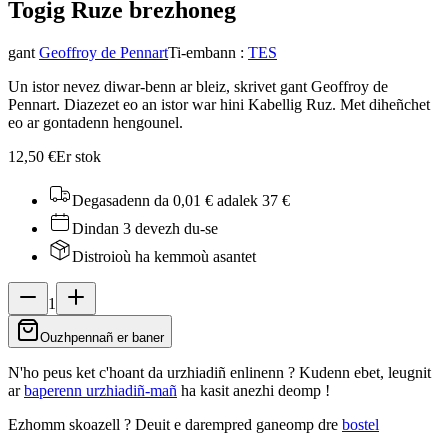
Togig Ruz
e brezhoneg
gant
Geoffroy de Pennart
Ti-embann
:
TES
Un istor nevez diwar-benn ar bleiz, skrivet gant Geoffroy de
Pennart. Diazezet eo an istor war hini Kabellig Ruz. Met diheñchet
eo ar gontadenn hengounel.
12,50 €
Er stok
Degasadenn da 0,01 €
adalek 37 €
Dindan 3 devezh du-se
Distroioù ha kemmoù asantet
1
Ouzhpennañ er baner
N'ho peus ket c'hoant da urzhiadiñ enlinenn ? Kudenn ebet, leugnit
ar
baperenn urzhiadiñ-mañ
ha kasit anezhi deomp !
Ezhomm skoazell ?
Deuit e darempred ganeomp dre
bostel