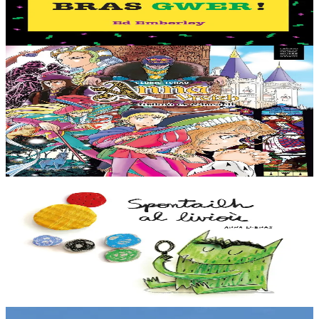
bras melen ? Euzhvil Bras Gwer an hini eo ! Arabat bezañ spontet
avat. Tro pajennoù didroc’het...
Er stok
12,50 €
11 vloaz hag ouzhpenn
TES
Anna Vreizh - Itrikoù er C'hastell
Ur veaj-skol torr-penn adarre, a soñj Gael… Kastell an duged en
Naoned ? Torr-penn ne vo ket avat ! Kaset e vo ar paotr yaouank
dre an amzer gozh gant un teuz...
Er stok
12,95 €
2 vloaz hag ouzhpenn
TES
Spontailh al livioù
Spontailh al livioù ne oar ket petra a c’hoari gantañ. Graet en deus
meskaj gant e fromadennoù ha bremañ e rank dibunañ ar gudenn a
zo rouestlet....
Er stok
12,00 €
2 vloaz hag ouzhpenn