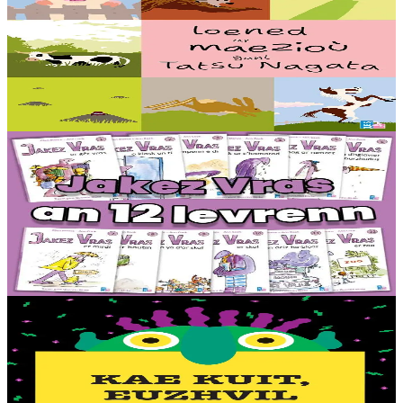
Loened ar maezioù
Speuñial a reont, debriñ geot, goañvaat, dindan an douar e vezont o
chom pe dozviñ vioù a reont : setu loened diwar ar maez gant ar
c’helenner Tastu Nagata !...
Er stok
16,00 €
6 vloaz hag ouzhpenn
TES
Jakez Vras - Dastumad hollek (12 levr)
Ur rummad 12 istor bihan aes da lenn an-unan. Buhez pemdeziek
Jakez Vras, ur ramz tost d’ar vugale, kontet gant frazennoù berr ha
gant ur c’heriaoueg diazez....
Er stok
44,00 €
2 vloaz hag ouzhpenn
TES
Kae kuit, Euzhvil bras gwer !
Petra en deus ur fri gwer-glazik, dent lemm gwenn, ha daoulagad