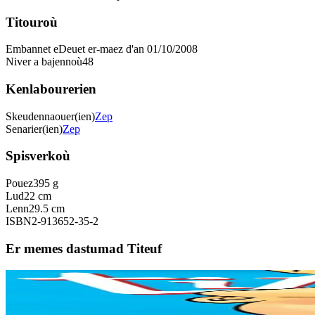
Titouroù
Embannet e
Deuet er-maez d'an 01/10/2008
Niver a bajennoù
48
Kenlabourerien
Skeudennaouer(ien)
Zep
Senarier(ien)
Zep
Spisverkoù
Pouez
395 g
Lud
22 cm
Lenn
29.5 cm
ISBN
2-913652-35-2
Er memes dastumad Titeuf
Bannoù-heol
Red ar vuhez