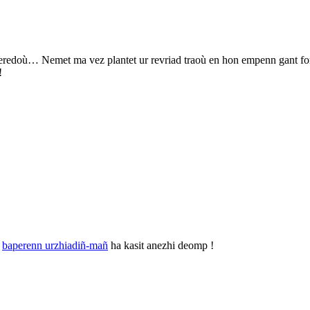
peredoù… Nemet ma vez plantet ur revriad traoù en hon empenn gant 
!
r
baperenn urzhiadiñ-mañ
ha kasit anezhi deomp !