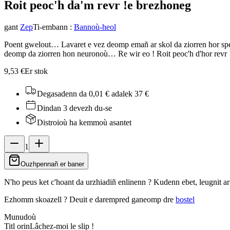
Roit peoc'h da'm revr !
e brezhoneg
gant
Zep
Ti-embann
:
Bannoù-heol
Poent gwelout… Lavaret e vez deomp emañ ar skol da ziorren hor s
deomp da ziorren hon neuronoù… Re wir eo ! Roit peoc'h d'hor revr 
9,53 €
Er stok
Degasadenn da 0,01 €
adalek 37 €
Dindan 3 devezh du-se
Distroioù ha kemmoù asantet
1
Ouzhpennañ er baner
N'ho peus ket c'hoant da urzhiadiñ enlinenn ? Kudenn ebet, leugnit a
Ezhomm skoazell ?
Deuit e darempred ganeomp dre
bostel
Munudoù
Titl orin
Lâchez-moi le slip !