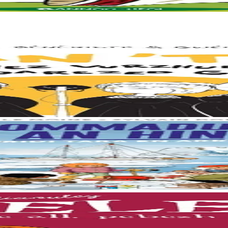
 Breizh, ha berzh o deus graet er bed a-bezh a-drugarez d’o c’hanaoue
mamm ar skornegoù oteuziñ e bourzh ur vag skiantel, ar oueletenn Tara.