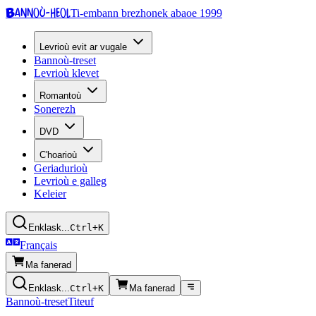
Bannoù-heol
Ti-embann brezhonek abaoe 1999
Levrioù evit ar vugale
Bannoù-treset
Levrioù klevet
Romantoù
Sonerezh
DVD
C'hoarioù
Geriadurioù
Levrioù e galleg
Keleier
Enklask...
Ctrl+K
Français
Ma fanerad
Enklask...
Ctrl+K
Ma fanerad
Bannoù-treset
Titeuf