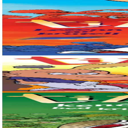
Ma vez red ar vuhez war-eeun atav, penaos 'ta e tremen an hent dre an
Er stok
9,53 €
Bannoù-heol
Lezenn ar bratell
Ret tremen hebiou d'ar pichoù brein a vez o laerezh, diwall ouzh pini
Er stok
9,53 €
Bannoù-heol
Burzhud ar vuhez
A-hervez eo tonket pep tra en a-raok... Ha dont a raio melegan, rouza
Er stok
9,53 €
Stok diviet
Bannoù-heol
Kenô, bed kriz
Muioc'h-mui a dud a zo war an tamm douar-mañ... Setu 'rankimp en e