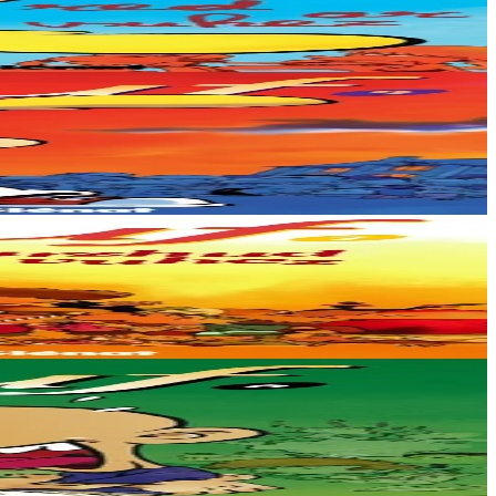
ag ar frapadoù...
da verenn-vihan gant...
ako e matematik, hag-eñ sperloenigan ken......
kavet un diskoulm zoken :...