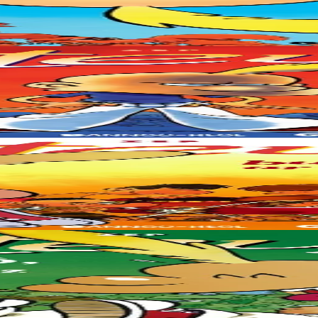
 arnodennoù matematik, ar priziadennoù er poull-neuiñ, al laeroñsioù, h
jennoù ar porzhier, chom war evezh gant ar merc'hed, mirout da rannañ 
rd, tev an den, un divskouarn delioù kaol outañ, ha notennoù kaoc’h a b
m stardañ, ouzh Goulwena dreist-holl... Gant Yannig ha Denez hon eus 