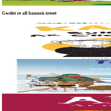
Stok diviet
Gwelet re all bannoù-treset
7 vloaz hag ouzhpenn
Goater
Kan 'ta ! Buhez vurzhudus ar c'hoarezed Goadec
Hag ar C’hoarezed Goadec a anavezez ? Desavet int bet war ar maez, e
Er stok
12,90 €
8 vloaz hag ouzhpenn
Bannoù-heol
Tommadur an hin : Kefridi Tara en Arktika
Anavezout a ra mat Billy ar mor ha tommadur an hin : studiañ a ra he 
Er stok
15,00 €
7 vloaz hag ouzhpenn
Bannoù-heol
Ar re all, pebezh ifern