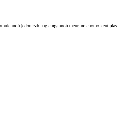
formulennoù jedoniezh hag emgannoù meur, ne chomo keut plas