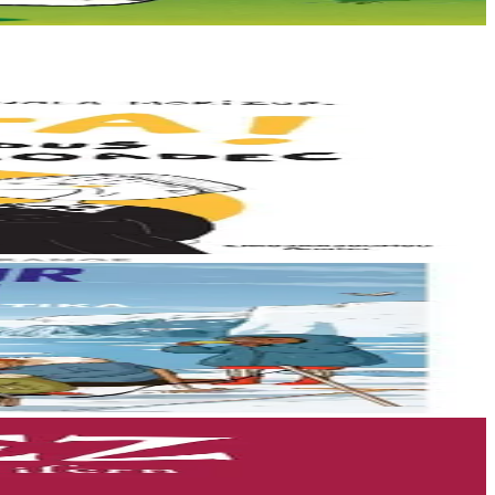
nnoù. Eus Treffrin da...
 Kinnig a ra Billy...