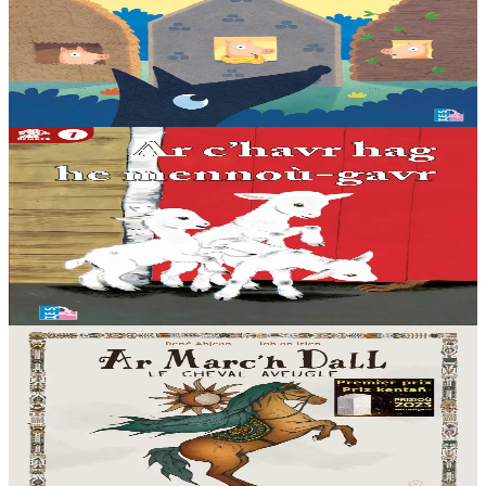
Ur wech e oa tri femoc’h bihan hag a veve eürus gant o zud. Un
deiz koulskoude e voe poent da bep hini kaout e di ! Ur rummad
savet a-ratozh evit ar vugale...
Er stok
12,00 €
5 bloaz hag ouzhpenn
TES
Ar c'havr hag he mennoù-gavr
Albom + enrolladenn da selaou enlinenn. « Bezit fur ha na zigorit da
zen ebet » a lavaras ar vamm c’havr d’he mennoù a-raok mont d’ar
marc’had. Met ar bleiz a...
Er stok
8,00 €
Bannoù-heol
Ar Marc'h Dall - Levr-CD
Tost da gant a ganerien hag a sonerien eus Breizh, Korsika hag eus
Laz-seniñ Sinfonek Bulgaria a laka ac’hanomp da dremen ur
prantad eus ar re gaerañ asambles...