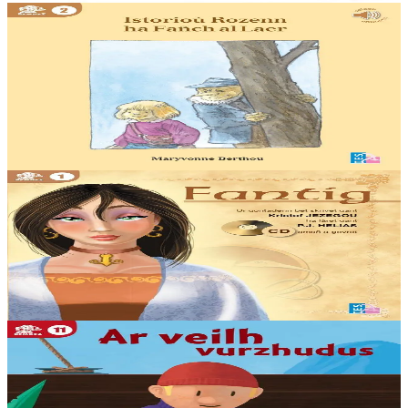
5 bloaz hag ouzhpenn
TES
Istorioù Rozenn ha Fañch al laer
Istorioù Rozenn, ur plac’h vihan ha ne fell ket dezhi heuliañ
kuzulioù fur Mamm-Gozh. Troioù-kamm Fañch al Laer a glask an
tu da vevañ hep kaout naon na riv....
Er stok
10,00 €
9 bloaz hag ouzhpenn
TES
Fantig
Ur plac’h yaouank a wisk an dilhad soudard evit mont da vrezeliñ.
Kontet gant P.-J. Heliaz ha skipailh Sten Charbonneau.
Er stok
11,00 €
5 bloaz hag ouzhpenn
Stok diviet
TES
Ar veilh vurzhudus