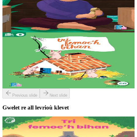
Ur veilh vurzhudus en deus Nikolaz, mous bihan ur vag hag a zo aet
kuit eus Konkerne. P’en dez c’hoant ur martolod eus tra pe dra e
c’houlenn Nikolaz digant e vilin......
Stok diviet
3 bloaz hag ouzhpenn
Stok diviet
TES
Tri femoc'h bihan
Diwar troidigezh Tugdual Kalvez e 1976. Sonerezh gant Philippe
Ollivier.
Stok diviet
Previous slide
Next slide
Gwelet re all levrioù klevet
3 bloaz hag ouzhpenn
TES
Tri femoc'h bihan