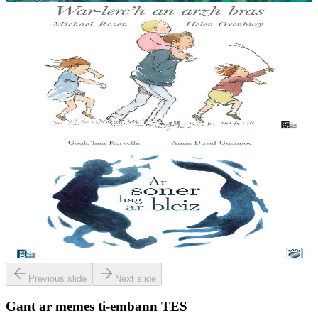
3 bloaz hag ouzhpenn
TES
War-lerc'h an arzh bras
Deomp ’ta bugale, deomp war-lerc’h an arzh / Hag e vo plijadur,
plijadur, plijadur / Deomp ’ta bugale, deomp ’ta war e lerc’h / Hag e
vo plijadur leizh hon c’hof....
Er stok
14,00 €
11 vloaz hag ouzhpenn
TES
Ar soner hag ar bleiz
Ur gontadenn skrivet diwar Ur galedenn a zen bet skrivet gant Yeun
ar Gov. Matilin an Dall, talabarder, ha Yann ar Chapel, biniaouer, zo
bet pedet er friko e-kreiz Menez Are....
Er stok
23,00 €
Previous slide
Next slide
Gant ar memes ti-embann TES