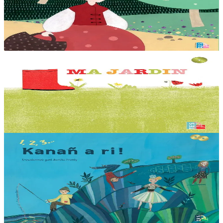
Ar gontadenn hengounel tennet diwar an destenn bet embannet gant
Al Liamm e 1957. Teir enrolladenn a gaver war ar bladenn-arc'hant
: 1. Kontet gant Mona...
Er stok
12,00 €
3 bloaz hag ouzhpenn
TES
Ma jardin
Levr-CD diwar ar ganaouenn : « Tro ma jardin zo bet savet ur vur,
ar vur zo er jardin, ar jardin a zo din... » Kanet gant Paul Salaün.
Er stok
10,00 €
3 bloaz hag ouzhpenn
TES
1, 2, 3… Kanañ a ri !
Un dastumad 55 kanaouenn kozh ha nevez, kanet gant Anne
Auffret, Ifig Flatres, Yvon Gouez, Mona Jaouen, Clarisse Lavanant,
Bleuenn ar Borgn, Morgan Le Coz, Sofi...
Er stok
25,00 €