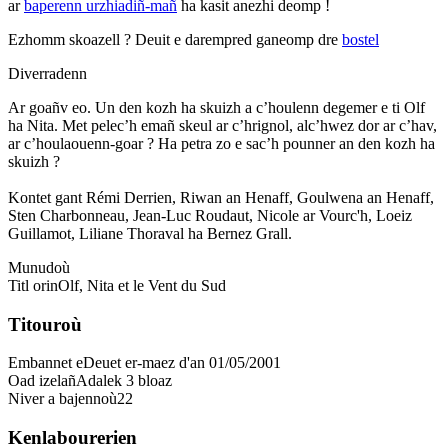
ar
baperenn urzhiadiñ-mañ
ha kasit anezhi deomp !
Ezhomm skoazell ?
Deuit e darempred ganeomp dre
bostel
Diverradenn
Ar goañv eo. Un den kozh ha skuizh a c’houlenn degemer e ti Olf
ha Nita. Met pelec’h emañ skeul ar c’hrignol, alc’hwez dor ar c’hav,
ar c’houlaouenn-goar ? Ha petra zo e sac’h pounner an den kozh ha
skuizh ?
Kontet gant
Rémi Derrien, Riwan an Henaff, Goulwena an Henaff,
Sten Charbonneau, Jean-Luc Roudaut, Nicole ar Vourc'h, Loeiz
Guillamot, Liliane Thoraval ha Bernez Grall.
Munudoù
Titl orin
Olf, Nita et le Vent du Sud
Titouroù
Embannet e
Deuet er-maez d'an 01/05/2001
Oad izelañ
Adalek 3 bloaz
Niver a bajennoù
22
Kenlabourerien