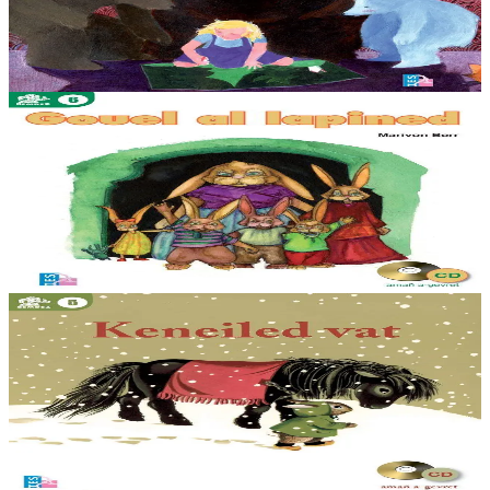
Un deiz ez eas Rodellig Aour da bourmen pell er c’hoad ha dizoleiñ
a reas ti an 3 arzh : an hini bras, an hini krenn hag an hini bihan. Ar
gontadenn hengounel...
Er stok
12,00 €
3 bloaz hag ouzhpenn
TES
Gouel al lapined
Gouel al lapined a vo warc’hoazh. E soñj emañ Mammig Lapin
fardañ ur wastell evit he bugale. Mont a ra da zihuniñ ar yar, al
logod, ar gwenan, ar vuoc’h, ar...
Er stok
10,00 €
5 bloaz hag ouzhpenn
TES
Keneiled vat
Ar goañv eo. Ar c’honikl bihan n’en deus netra ken da zebriñ.
Kavet en deus div garotezenn ruz war an erc’h. Debriñ a raio unan
hag e roio eben d’ar pone....
Er stok
10,00 €