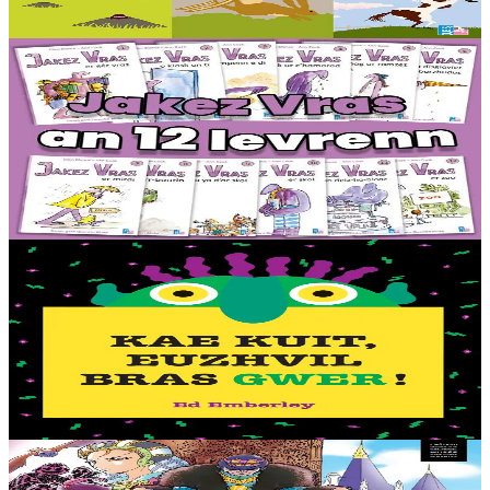
Er stok
16,00 €
6 vloaz hag ouzhpenn
TES
Jakez Vras - Dastumad hollek (12 levr)
Ur rummad 12 istor bihan aes da lenn an-unan. Buhez pemdeziek
Jakez Vras, ur ramz tost d’ar vugale, kontet gant frazennoù berr ha
gant ur c’heriaoueg diazez....
Er stok
44,00 €
2 vloaz hag ouzhpenn
TES
Kae kuit, Euzhvil bras gwer !
Petra en deus ur fri gwer-glazik, dent lemm gwenn, ha daoulagad
bras melen ? Euzhvil Bras Gwer an hini eo ! Arabat bezañ spontet
avat. Tro pajennoù didroc’het...
Er stok
12,50 €
11 vloaz hag ouzhpenn
TES