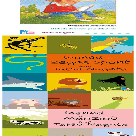
Un hentenn brezhoneg evit deraouidi al lise. En embannadur-mañ ez
eus ur c’hod el levr evit selaou an enrolladennoù enlinenn. Trede
embannadur.
Er stok
23,00 €
5 bloaz hag ouzhpenn
TES
Loened a zegas spont
Debriñ kig a reont, toullañ a reont pejoù, yudal a reont pe gwelet en
noz hag an holl a laka bihan ha bras da grenañ : setu loened a zegas
spont gant ar...
Er stok
16,00 €
5 bloaz hag ouzhpenn
TES
Loened ar maezioù
Speuñial a reont, debriñ geot, goañvaat, dindan an douar e vezont o
chom pe dozviñ vioù a reont : setu loened diwar ar maez gant ar
c’helenner Tastu Nagata !...