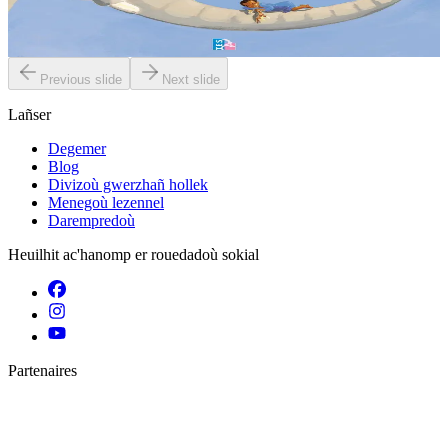
zizober diouti ? Ha dont a raio...
Er stok
6,00 €
Previous slide
Next slide
Lañser
Degemer
Blog
Divizoù gwerzhañ hollek
Menegoù lezennel
Darempredoù
Heuilhit ac'hanomp er rouedadoù sokial
Partenaires