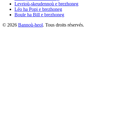
Levrioù-skeudennoù
e brezhoneg
Léo ha Popi
e brezhoneg
Boule ha Bill
e brezhoneg
©
2026
Bannoù-heol
. Tous droits réservés.