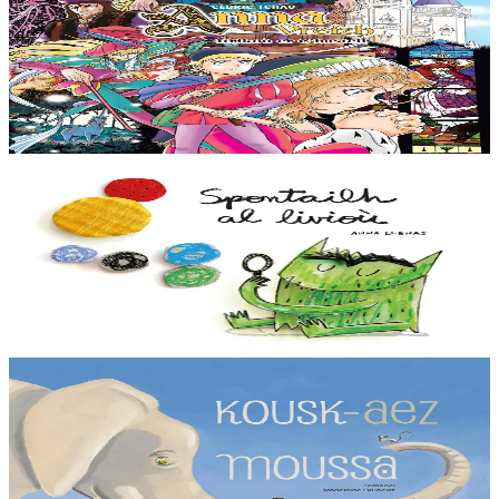
Anna Vreizh - Itrikoù er C'hastell
Ur veaj-skol torr-penn adarre, a soñj Gael… Kastell an duged en
Naoned ? Torr-penn ne vo ket avat ! Kaset e vo ar paotr yaouank
dre an amzer gozh gant un teuz...
Er stok
12,95 €
2 vloaz hag ouzhpenn
TES
Spontailh al livioù
Spontailh al livioù ne oar ket petra a c’hoari gantañ. Graet en deus
meskaj gant e fromadennoù ha bremañ e rank dibunañ ar gudenn a
zo rouestlet....
Er stok
12,00 €
2 vloaz hag ouzhpenn
TES
Kousk-aez Moussa
Gant ar c’hoant kousket emañ Moussa. Met direnket eo gant ul ­
logodenn oc’h ober trouz. Piv a c’hallo sikour anezhañ d’en em ­