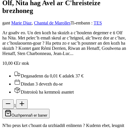
Olf, Nita hag Avel ar C'hreisteiz
e
brezhoneg
gant
Marie Diaz
,
Chantal de Marolles
Ti-embann
:
TES
Ar goañv eo. Un den kozh ha skuizh a c’houlenn degemer e ti Olf
ha Nita. Met pelec’h emañ skeul ar c’hrignol, alc’hwez dor ar c’hav,
ar c’houlaouenn-goar ? Ha petra zo e sac’h pounner an den kozh ha
skuizh ? Kontet gant Rémi Derrien, Riwan an Henaff, Goulwena an
Henaff, Sten Charbonneau, Jean-Luc...
10,00 €
Er stok
Degasadenn da 0,01 €
adalek 37 €
Dindan 3 devezh du-se
Distroioù ha kemmoù asantet
1
Ouzhpennañ er baner
N'ho peus ket c'hoant da urzhiadiñ enlinenn ? Kudenn ebet, leugnit