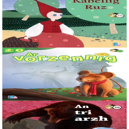
TES
Kabellig Ruz
Ar gontadenn hengounel tennet diwar an destenn bet embannet gant
Al Liamm e 1957. Teir enrolladenn a gaver war ar bladenn-arc'hant
: 1. Kontet gant Mona...
Er stok
12,00 €
8 vloaz hag ouzhpenn
TES
Ar vorzennig
Ne oa ket laouen ar vorzennig ken. Ne felle ket dezhi ken chom
morzennig... Kontadenn hengounel hervez Yolen Beaugrand.
Kontet gant skipailh Sten Charbonneau.
Er stok
12,00 €
3 bloaz hag ouzhpenn
TES
An tri arzh