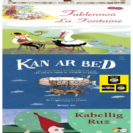
Er stok
22,90 €
6 vloaz hag ouzhpenn
TES
Fablennoù La Fontaine
Levr-CD. Dastumad fablennoù La Fontaine. 39 fablenn, 7 konter,
19 treser. Sonerezh gant Yann Tiersen.
Er stok
25,00 €
2 vloaz hag ouzhpenn
Bannoù-heol
Kan ar Bed - Levr-CD
Emañ Liza o chom e Menez Are, e kalon Breizh. Un noz e tiviz ar
plac'h yaouank mont da zizoleiñ ar bed. Ur bedadenn da veajiñ gant
trizek pezh sonerezh eus...
Er stok
21,90 €
3 bloaz hag ouzhpenn
TES
Kabellig Ruz