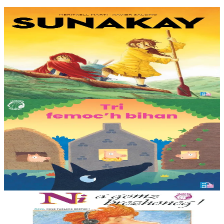
9 bloaz hag ouzhpenn
TES
Sunakay
Deuet eo ar mor da vezañ ur pezh lennad loustoni hep netra vev
ennañ ken. Div c’hoar zo o chom war un enez plastik, o klask bevañ
evel ma c’hallont, e-touez al lastez....
Er stok
25,00 €
3 bloaz hag ouzhpenn
TES
Tri femoc'h bihan
Ur wech e oa tri femoc’h bihan hag a veve eürus gant o zud. Un
deiz koulskoude e voe poent da bep hini kaout e di ! Ur rummad
savet a-ratozh evit ar vugale...
Er stok
12,00 €
11 vloaz hag ouzhpenn
TES
Ni a gomz brezhoneg