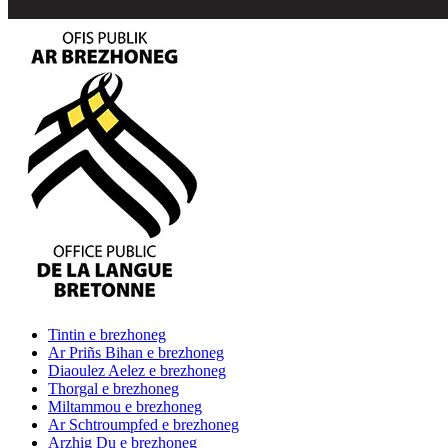
Tintin
e brezhoneg
Ar Priñs Bihan
e brezhoneg
Diaoulez Aelez
e brezhoneg
Thorgal
e brezhoneg
Miltammou
e brezhoneg
Ar Schtroumpfed
e brezhoneg
Arzhig Du
e brezhoneg