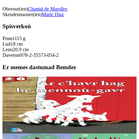
Oberour(ien)
Chantal de Marolles
Skeudennaouer(ien)
Marie Diaz
Spisverkoù
Pouez
115 g
Lud
18 cm
Lenn
20.9 cm
Daveenn
978-2-35573-054-2
Er memes dastumad Bemdez
5 bloaz hag ouzhpenn
TES
Ar c'havr hag he mennoù-gavr
Albom + enrolladenn da selaou enlinenn. « Bezit fur ha na zigorit da
zen ebet » a lavaras ar vamm c’havr d’he mennoù a-raok mont d’ar
marc’had. Met ar bleiz a...
Er stok
8,00 €
3 bloaz hag ouzhpenn