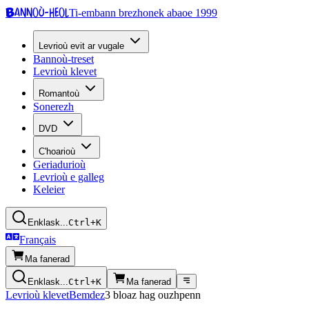
Bannoù-heol
Ti-embann brezhonek abaoe 1999
Levrioù evit ar vugale
Bannoù-treset
Levrioù klevet
Romantoù
Sonerezh
DVD
C'hoarioù
Geriadurioù
Levrioù e galleg
Keleier
Enklask...
Ctrl+K
Français
Ma fanerad
Enklask...
Ctrl+K
Ma fanerad
Levrioù klevet
Bemdez
3 bloaz hag ouzhpenn