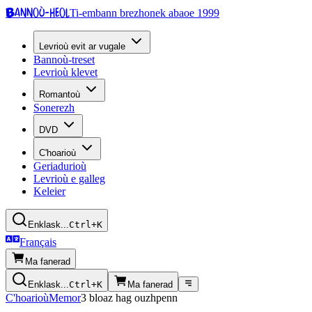
Bannoù-heol
Ti-embann brezhonek abaoe 1999
Levrioù evit ar vugale
Bannoù-treset
Levrioù klevet
Romantoù
Sonerezh
DVD
C'hoarioù
Geriadurioù
Levrioù e galleg
Keleier
Enklask...
Ctrl+K
Français
Ma fanerad
Enklask...
Ctrl+K
Ma fanerad
C'hoarioù
Memor
3 bloaz hag ouzhpenn