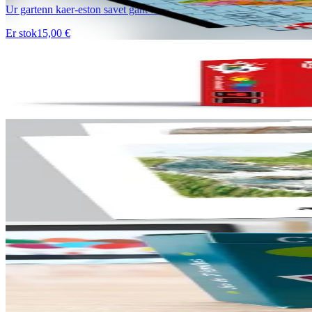
Ur gartenn kaer-eston savet gant Mikael Bodlore-Penlaez evit en em 
Er stok
15,00 €
8 vloaz hag ouzhpenn
Nuts Publishing
Ruz 7
Er stok
15,00 €
2 vloaz hag ouzhpenn
TES
A-rummadoù
126 kartenn-skeudenn da renkañ dre rummadoù : loened, plant, trao
Er stok
18,00 €
6 vloaz hag ouzhpenn
Keit vimp bev
C’hoari 7 familh – Ar c’horf
Ur c'hoari "7" familh diwar-benn ar c'horf gant 9 familh ! Roll an 9