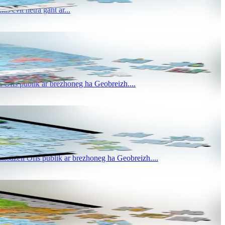
 evit netra gant ar...
 Ofis publik ar brezhoneg ha Geobreizh....
koazell Ofis publik ar brezhoneg ha Geobreizh....