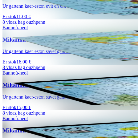
Ur gartenn kaer-eston evit en em dommañ ouzh douaroniezh ar Bed ha d
Er stok
11,00 €
8 vloaz hag ouzhpenn
Bannoù-heol
Miltamm Kartenn ar Bed (1000 tamm)
Ur gartenn kaer-eston savet gant Mikael Bodlore-Penlaez evit en em 
Er stok
16,00 €
8 vloaz hag ouzhpenn
Bannoù-heol
Miltamm Broadoù keltiek (500 tamm)
Ur gartenn kaer-eston savet gant Mikael Bodlore-Penlaez en em domma
Er stok
15,00 €
8 vloaz hag ouzhpenn
Bannoù-heol
Miltamm Breizh (500 tamm) - Eil embann