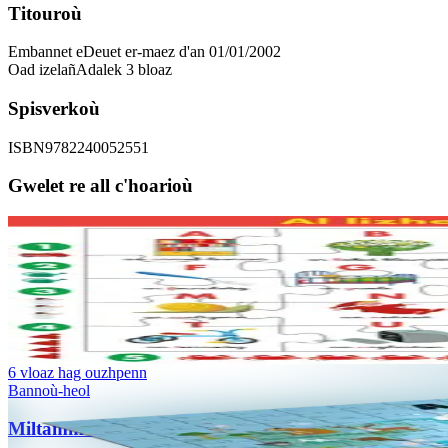
Titouroù
Embannet e
Deuet er-maez d'an 01/01/2002
Oad izelañ
Adalek 3 bloaz
Spisverkoù
ISBN
9782240052551
Gwelet re all c'hoarioù
3 bloaz hag ouzhpenn
Bannoù-heol
Miltamm "Lizherenneg Arzhig Du" (30 tamm)
Kentañ lizherenneg Arzhig Du e brezhoneg dindan stumm ur miltamm e
Er stok
8,00 €
6 vloaz hag ouzhpenn
Bannoù-heol
Miltamm Kartenn ar Bed (280 tamm)