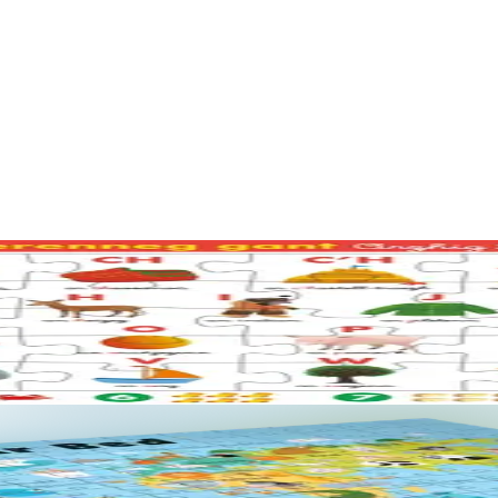
vit en em dommañ ouzh al lenn ha deskiñ en ur c'hoari. Gant skoazell