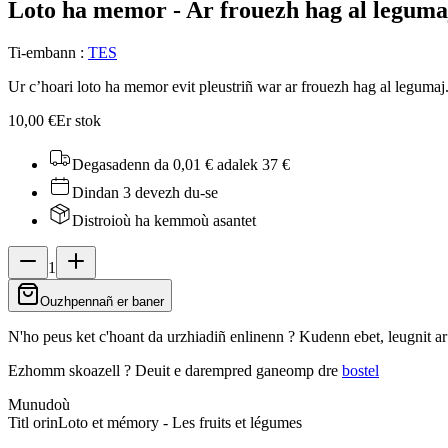
Loto ha memor - Ar frouezh hag al leguma
Ti-embann
:
TES
Ur c’hoari loto ha memor evit pleustriñ war ar frouezh hag al legumaj
10,00 €
Er stok
Degasadenn da 0,01 €
adalek 37 €
Dindan 3 devezh du-se
Distroioù ha kemmoù asantet
1
Ouzhpennañ er baner
N'ho peus ket c'hoant da urzhiadiñ enlinenn ? Kudenn ebet, leugnit a
Ezhomm skoazell ?
Deuit e darempred ganeomp dre
bostel
Munudoù
Titl orin
Loto et mémory - Les fruits et légumes