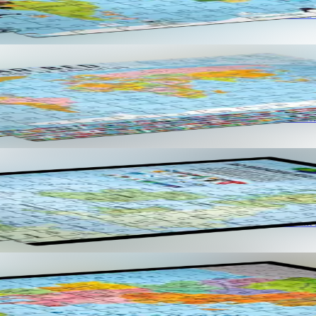
eskiñ en ur c'hoari. Gant skoazell Ofis Publik ar Brezhoneg. Mizoù-kas
dommañ ouzh douaroniezh ar Bed ha deskiñ en ur c'hoari. Gant skoazell
ñ ouzh douaroniezh ar broadoù keltiek ha deskiñ en ur c'hoari. Gant s