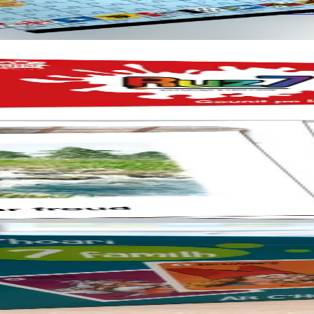
dommañ ouzh douaroniezh Breizh ha deskiñ en ur c'hoari. Gant skoazell
ù… Diwar mennozh Isabelle Le Nabat.
 familh : Bleveg, Lagadeg, Skouarneg, Taleg, Danteg, Troadeg, Keineg, F