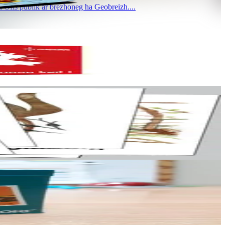
 Ofis publik ar brezhoneg ha Geobreizh....
rieg hag Ivineg.