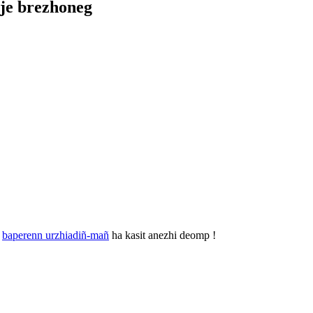
j
e brezhoneg
.
r
baperenn urzhiadiñ-mañ
ha kasit anezhi deomp !