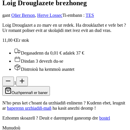
Loig Drouglazet
e brezhoneg
gant
Olier Berson
,
Herve Lossec
Ti-embann
:
TES
Loig Drouglazet a zo marv en ur redek. Ha drouklazhet e vefe bet ?
Ur romant poliser evit ar skolajidi met ivez evit an dud vras.
11,00 €
Er stok
Degasadenn da 0,01 €
adalek 37 €
Dindan 3 devezh du-se
Distroioù ha kemmoù asantet
1
Ouzhpennañ er baner
N'ho peus ket c'hoant da urzhiadiñ enlinenn ? Kudenn ebet, leugnit
ar
baperenn urzhiadiñ-mañ
ha kasit anezhi deomp !
Ezhomm skoazell ?
Deuit e darempred ganeomp dre
bostel
Munudoù