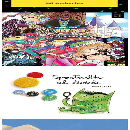
Er stok
12,50 €
11 vloaz hag ouzhpenn
TES
Anna Vreizh - Itrikoù er C'hastell
Ur veaj-skol torr-penn adarre, a soñj Gael… Kastell an duged en
Naoned ? Torr-penn ne vo ket avat ! Kaset e vo ar paotr yaouank
dre an amzer gozh gant un teuz...
Er stok
12,95 €
2 vloaz hag ouzhpenn
TES
Spontailh al livioù
Spontailh al livioù ne oar ket petra a c’hoari gantañ. Graet en deus
meskaj gant e fromadennoù ha bremañ e rank dibunañ ar gudenn a
zo rouestlet....
Er stok
12,00 €
2 vloaz hag ouzhpenn
TES