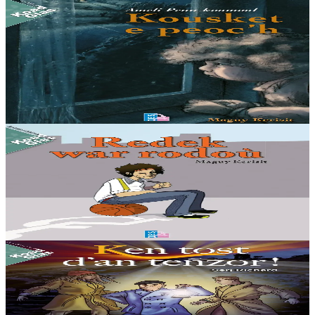
12 vloaz hag ouzhpenn
TES
Ameli Penn-koumoul 3 - Kousket e peoc’h
Ne vez ket ken sioul-se maezioù ar vro pa zeu tud pinvidik ’zo da
glask ober skrap war an douaroù-labour. Feiz, evel-just ne sell ket
ouzh ar vugale. Met......
Er stok
14,00 €
11 vloaz hag ouzhpenn
TES
Redek war rodoù
Tremeur, ur paotr yaouank, a ra anaoudegezh gant bed an dud
nammet pe ampechet.
Er stok
9,00 €
11 vloaz hag ouzhpenn
TES
Ken tost d’an teñzor !
War glask teñzor Tour Saozon, e Sant-Brieg.