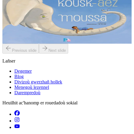
Kousk-aez Moussa
Gant ar c’hoant kousket emañ Moussa. Met direnket eo gant ul ­
logodenn oc’h ober trouz. Piv a c’hallo sikour anezhañ d’en em ­
zizober diouti ? Ha dont a raio...
Er stok
6,00 €
Previous slide
Next slide
Lañser
Degemer
Blog
Divizoù gwerzhañ hollek
Menegoù lezennel
Darempredoù
Heuilhit ac'hanomp er rouedadoù sokial