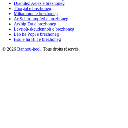
Diaoulez Aelez
e brezhoneg
Thorgal
e brezhoneg
Miltammou
e brezhoneg
Ar Schtroumpfed
e brezhoneg
Arzhig Du
e brezhoneg
Levrioù-skeudennoù
e brezhoneg
Léo ha Popi
e brezhoneg
Boule ha Bill
e brezhoneg
©
2026
Bannoù-heol
. Tous droits réservés.