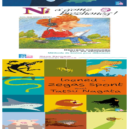
Er stok
12,00 €
11 vloaz hag ouzhpenn
TES
Ni a gomz brezhoneg
Un hentenn brezhoneg evit deraouidi al lise. En embannadur-mañ ez
eus ur c’hod el levr evit selaou an enrolladennoù enlinenn. Trede
embannadur.
Er stok
23,00 €
5 bloaz hag ouzhpenn
TES
Loened a zegas spont
Debriñ kig a reont, toullañ a reont pejoù, yudal a reont pe gwelet en
noz hag an holl a laka bihan ha bras da grenañ : setu loened a zegas
spont gant ar...
Er stok
16,00 €
5 bloaz hag ouzhpenn
TES