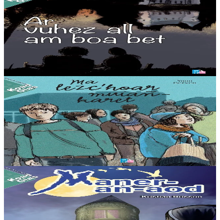
Ar vuhez all am boa bet
Dont a ra Luka da dremen an hañv e maner e lezc’hoar Lizi. Kavout
a reont fotoioù kozh er c’hrignol. Warno, Yann-Lukaz, ur soudard
yaouank bet lazhet er Brezel...
Er stok
12,00 €
11 vloaz hag ouzhpenn
TES
Ma lezc’hoar muiañ-karet
Etre un ti-polis hag ur c’hlañvdi e ra Pierre anaoudegezh gant Mia,
he danvez lezc’hoar. Met n’eo ket aes skoulmañ darempredoù en ur
familh adframmet.
Er stok
8,00 €
9 bloaz hag ouzhpenn
TES
Maner-an-aod
Romant berr. Breur ha c’hoar gevell eo Kaou ha Nola. Plijout a ra