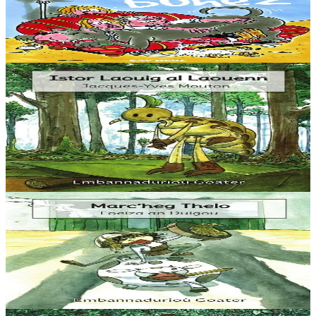
Sav-heol
Brasañ sotoni ma buhez
Er stok
7,00 €
3 bloaz hag ouzhpenn
Goater
Istor Laouig al Laouenn
“Ur wech e oa un ermit hag a veve e-barzh ur c’hoad. Doareoù iskis
a oa gantañ un tammig. Pa’z ae da ober un dro-vale e kase
dalc’hmat gantañ ur skubellig gant...
Er stok
5,60 €
3 bloaz hag ouzhpenn
Goater
Marc'heg Thelo
“Ha gouzout a rez e c’hell ar c’hampouezh kas ar peoc’h war ar
bed-mañ ? Ma, azez ‘ta ma kontin dit istor ar paotrig Thelo.”
Er stok
5,60 €
3 bloaz hag ouzhpenn