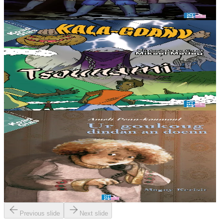
Er stok
8,50 €
11 vloaz hag ouzhpenn
TES
Kala-goañv / Tsounami
Kala-goañv : Troioù kaer ur vandennad bugale da-geñver
Halloween. Tsounami : Eus Tsounami bras Kerzu 2004 e Azia ar Su
ez eus anv amañ. Peadra da drubuilhañ...
Er stok
5,00 €
12 vloaz hag ouzhpenn
TES
Ameli Penn-koumoul 2 - Ur goukoug dindan an
doenn
Kreskiñ a ra an dud e familh Ameli Penn-koumoul, ar pezh a zegas
levenez ha birvilh war un dro.
Er stok
9,00 €
Previous slide
Next slide