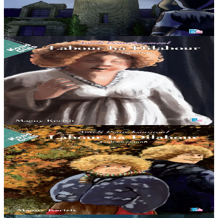
d’ar paotrig kontañ istorioù burzhudus d’e c’hoarig, evel hini
Maner-an-aod. Savet eo bet ar...
Er stok
11,00 €
12 vloaz hag ouzhpenn
TES
Ameli Penn-koumoul 4 - Labour ha Dilabour (2)
Setu ar bloaz nevez evit Ameli hag he re ! Hetoù ha raktresoù zo
gant ar Penn-koumoul ! O kreskiñ emañ ar garantez etre Yanis hag
ar plac’h yaouank....
Er stok
14,00 €
12 vloaz hag ouzhpenn
TES
Ameli Penn-koumoul 4 - Labour ha Dilabour (1)
Emañ mare an distro-skol o tostaat. Tapet he breved ganti e vo
Ameli en eilvet klas, war un dro gant he c’hoñsortez Manu. Ur
bloavezh-studi didrabas a c’hellfe...
Er stok
14,00 €