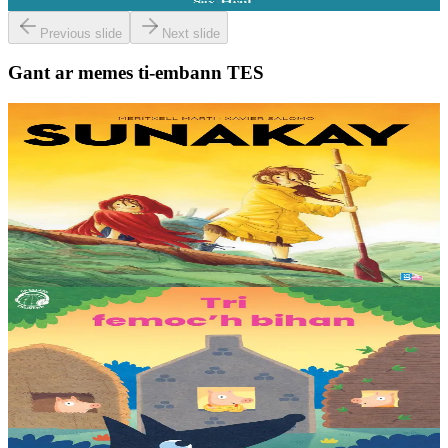
Er stok
6,00 €
Previous slide
Next slide
Gant ar memes ti-embann TES
9 bloaz hag ouzhpenn
TES
Sunakay
Deuet eo ar mor da vezañ ur pezh lennad loustoni hep netra vev
ennañ ken. Div c’hoar zo o chom war un enez plastik, o klask bevañ
evel ma c’hallont, e-touez al lastez....
Er stok
25,00 €
3 bloaz hag ouzhpenn
TES
Tri femoc'h bihan
Ur wech e oa tri femoc’h bihan hag a veve eürus gant o zud. Un
deiz koulskoude e voe poent da bep hini kaout e di ! Ur rummad
savet a-ratozh evit ar vugale...