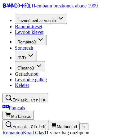
Bannoù-heol
Ti-embann brezhonek abaoe 1999
Levrioù evit ar vugale
Bannoù-treset
Levrioù klevet
Romantoù
Sonerezh
DVD
C'hoarioù
Geriadurioù
Levrioù e galleg
Keleier
Enklask...
Ctrl+K
Français
Ma fanerad
Enklask...
Ctrl+K
Ma fanerad
Romantoù
Koad Glas
11 vloaz hag ouzhpenn