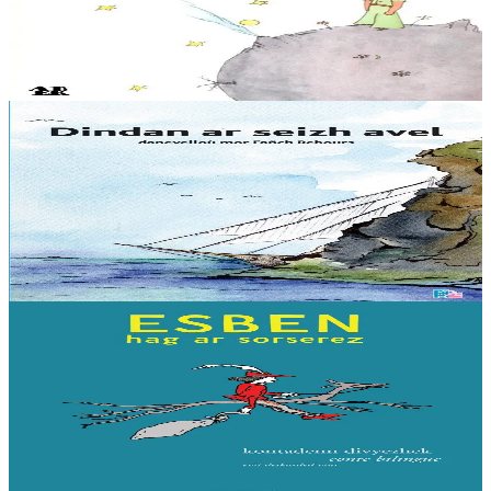
Setu deuet Ar Priñs Bihan en-dro ! Levenez vras eo adkavout — e
brezhoneg ar wech-mañ — ar boulomig souezhus-se a oar gwelout
un dañvad a-dreuz speurenn goat ur...
Er stok
18,00 €
9 bloaz hag ouzhpenn
TES
Dindan ar seizh avel
Danevelloù mor. Mont war vor… evit e damm blijadur ? N’eo ket,
evit gounit e dammig bara ha poaniañ evit en ober, ne lavaran ket !
Aogust zo o vont d’ober...
Er stok
8,00 €
7 vloaz hag ouzhpenn
Sav-heol
Esben hag ar sorserez
Esben zo ur paotr bihan hag en deus unnek breur bras ha kreñv. Met
n’int ket gwall fin. Alies o devez ezhomm da gaout un tamm sikour
digant o breur bihan,...