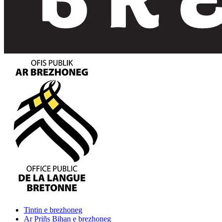
Tintin
e brezhoneg
Ar Priñs Bihan
e brezhoneg