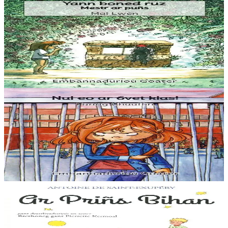
Goater
Yann boned ruz, Mestr ar puñs
“Setu-me dihunet trumm, spontet gant ma gwallhunvre. Dre
vrumenn ma daoulagad e tamwelan bannoù lugernus al loar en he
c’hann oc’h en em silañ dre wask an...
Er stok
5,60 €
3 bloaz hag ouzhpenn
Goater
Nul eo ar 6vet klas !
“Distro skol er 6vet klas :nullañ tra ar bed. Pegen bras eo ar skolaj !
Pa soñjan e skol gozh Diwan… Aze e oan e-touez ar re vrasañ, ar re
speredekañ, karet...
Er stok
5,60 €
6 vloaz hag ouzhpenn
Aber
Ar Priñs Bihan