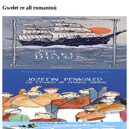
Gwelet re all romantoù
9 bloaz hag ouzhpenn
Keit vimp bev
Beaj Mael-Duina
En inizi Aran, e Bro-Iwerzhon, er Grennamzer. Brendan, ur
chaseour yaouank, a zo bet lonket gant un aerouant. Bev eo atav
avat, e kof an euzhvil. Mont a ra e...
Er stok
8,00 €
9 bloaz hag ouzhpenn
Keit vimp bev
Jozefin Penkaled
Start eo buhez ar maouezed a labour en uzinoù sardin e Douarnenez
e penn-kentañ an 20vet kantved. En o zouez emañ Jozefin, poaniañ
a ra evel ar re all el labouradeg....
Er stok
8,00 €
8 vloaz hag ouzhpenn