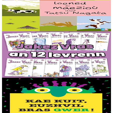
Loened ar maezioù
Speuñial a reont, debriñ geot, goañvaat, dindan an douar e vezont o
chom pe dozviñ vioù a reont : setu loened diwar ar maez gant ar
c’helenner Tastu Nagata !...
Er stok
16,00 €
6 vloaz hag ouzhpenn
TES
Jakez Vras - Dastumad hollek (12 levr)
Ur rummad 12 istor bihan aes da lenn an-unan. Buhez pemdeziek
Jakez Vras, ur ramz tost d’ar vugale, kontet gant frazennoù berr ha
gant ur c’heriaoueg diazez....
Er stok
44,00 €
2 vloaz hag ouzhpenn
TES
Kae kuit, Euzhvil bras gwer !
Petra en deus ur fri gwer-glazik, dent lemm gwenn, ha daoulagad
bras melen ? Euzhvil Bras Gwer an hini eo ! Arabat bezañ spontet
avat. Tro pajennoù didroc’het...