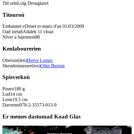
Titl orin
Loig Drouglazet
Titouroù
Embannet e
Deuet er-maez d'an 01/03/2009
Oad izelañ
Adalek 11 vloaz
Niver a bajennoù
88
Kenlabourerien
Oberour(ien)
Herve Lossec
Skeudennaouer(ien)
Olier Berson
Spisverkoù
Pouez
180 g
Lud
14 cm
Lenn
19.5 cm
Daveenn
978-2-35573-013-9
Er memes dastumad Koad Glas
11 vloaz hag ouzhpenn
TES