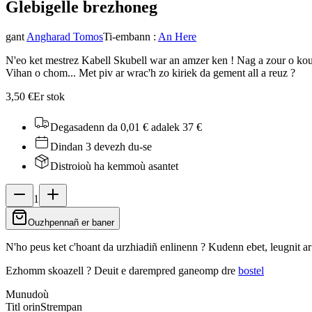
Glebigell
e brezhoneg
gant
Angharad Tomos
Ti-embann
:
An Here
N'eo ket mestrez Kabell Skubell war an amzer ken ! Nag a zour o kouez
Vihan o chom... Met piv ar wrac'h zo kiriek da gement all a reuz ?
3,50 €
Er stok
Degasadenn da 0,01 €
adalek 37 €
Dindan 3 devezh du-se
Distroioù ha kemmoù asantet
1
Ouzhpennañ er baner
N'ho peus ket c'hoant da urzhiadiñ enlinenn ? Kudenn ebet, leugnit a
Ezhomm skoazell ?
Deuit e darempred ganeomp dre
bostel
Munudoù
Titl orin
Strempan