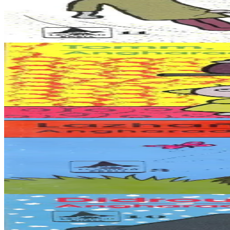
Korventenn !
Ha reuz gant Glebigell adarre ! Emañ an holl draoù o nijal kuit dre Vro
Er stok
3,50 €
4 bloaz hag ouzhpenn
An Here
Tomm, tomm, tomm !
Un tamm mat plijusoc'h eo debriñ un tamm bara kaotigell mouar du ege
Er stok
3,50 €
5 bloaz hag ouzhpenn
An Here
Lazhañ an Heol
Erell, ken lamponez ha biskoazh, a zo deuet c'hoant dezhi c'hoari tro
Er stok
3,50 €
5 bloaz hag ouzhpenn
An Here
Didrouz-kaer...