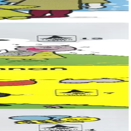
baotred kozh.
ñ e-unan !...
 Betek ma'z a hemañ da...