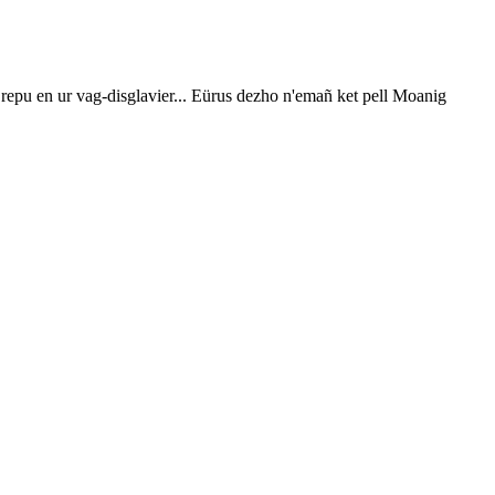
 repu en ur vag-disglavier... Eürus dezho n'emañ ket pell Moanig