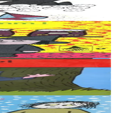
...
emet , ha hi o vont da...
ha Katell Spanell !...