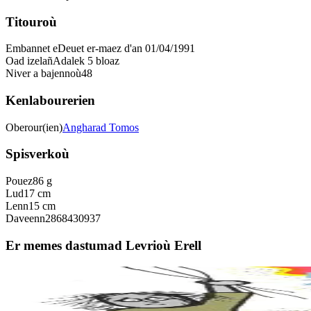
Titouroù
Embannet e
Deuet er-maez d'an 01/04/1991
Oad izelañ
Adalek 5 bloaz
Niver a bajennoù
48
Kenlabourerien
Oberour(ien)
Angharad Tomos
Spisverkoù
Pouez
86 g
Lud
17 cm
Lenn
15 cm
Daveenn
2868430937
Er memes dastumad Levrioù Erell
5 bloaz hag ouzhpenn
An Here