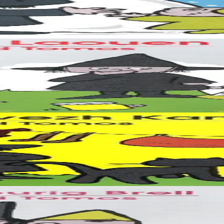
 Brell ha Moanig Vihan o deus savet unan... Nemet berrbad eo buhez ar 
devezh e ouel ! Ma, e lidañ e-unan a ray, hag e skrivo ur gartenn dezha
zisplij ket re en holl d'an daou lampon Erell hag an Hudourig Brell...