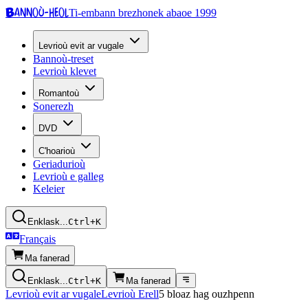
Bannoù-heol
Ti-embann brezhonek abaoe 1999
Levrioù evit ar vugale
Bannoù-treset
Levrioù klevet
Romantoù
Sonerezh
DVD
C'hoarioù
Geriadurioù
Levrioù e galleg
Keleier
Enklask...
Ctrl+K
Français
Ma fanerad
Enklask...
Ctrl+K
Ma fanerad
Levrioù evit ar vugale
Levrioù Erell
5 bloaz hag ouzhpenn