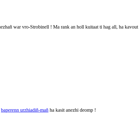
hañ war vro-Strobinell ! Ma rank an holl kuitaat ti hag all, ha kavout
r
baperenn urzhiadiñ-mañ
ha kasit anezhi deomp !