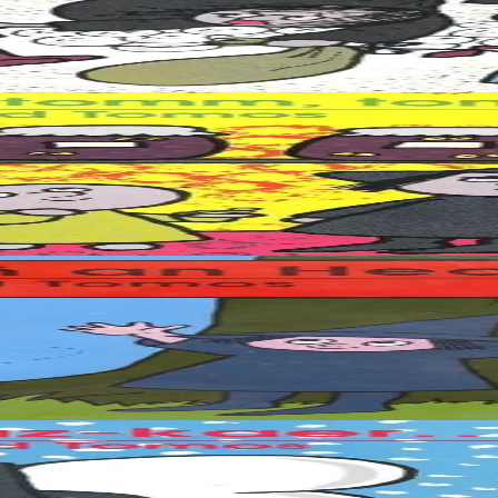
-Strobinell... Setu un tog o tremen ! Tog piv ? a soñj deoc'h... "Diwall !
t dastum mouar... War soñj Erell hag an Hudourig Brell, da vihanañ. N
ioù-kamm ar beure-mañ ! Ha piv a vo gwazh, ma n'eo ket Katell Skubell 