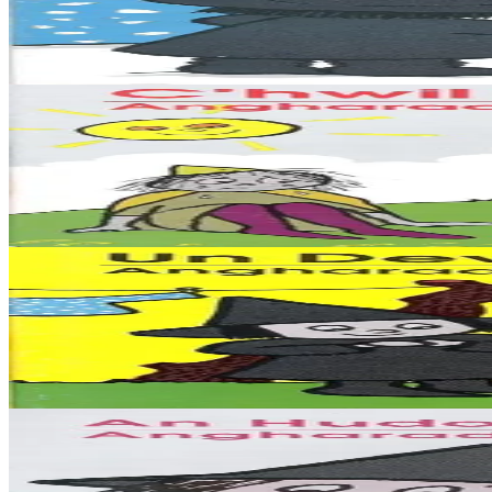
Ha plijout a ra deoc'h sevel ur paotr kozh erc'h ? Erell, an Hudourig
Er stok
3,50 €
5 bloaz hag ouzhpenn
An Here
C'hwil Laouen
Biskoazh tristoc'h n'eo bet Moanig Vihan... Setu ma ankouazh an holl 
Er stok
3,50 €
5 bloaz hag ouzhpenn
An Here
Un Devezh Kannañ
Kannañ dilhad n'eo ket un dra fentus war ho meno ? Ma, en ur mod ne 
Er stok
3,50 €
5 bloaz hag ouzhpenn
An Here
An Hudourig Brell