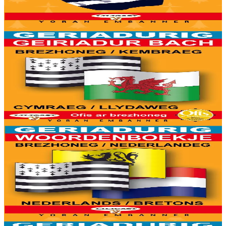
mañ. Kavout a reer e-barzh geriaoueg ar vuhez pemdez.
Er stok
6,00 €
6 vloaz hag ouzhpenn
Yoran Embanner
Geriadurig brezhoneg-kembraeg / kembraeg-
brezhoneg
8000 ger ha troidigezh & fonetik a ya d'ober ar geriadur chakod-
mañ. Kavout a reer e-barzh geriaoueg ar vuhez pemdez.
Er stok
6,00 €
6 vloaz hag ouzhpenn
Yoran Embanner
Geriadurig brezhoneg-nederlandeg / nederlandeg-
brezhoneg
8000 ger ha troidigezh & fonetik a ya d'ober ar geriadur chakod-
mañ. Kavout a reer e-barzh geriaoueg ar vuhez pemdez.
Er stok
6,00 €
6 vloaz hag ouzhpenn