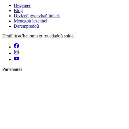
Degemer
Blog
Divizoù gwerzhañ hollek
Menegoù lezennel
Darempredoù
Heuilhit ac'hanomp er rouedadoù sokial
Partenaires