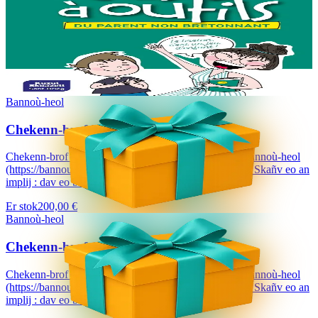
La caisse à outils du parent non bretonnant
Ma’z oc’h gouest da lenn ar skrid-mañ, n’eo ket graet al levr-mañ
evidoc’h ! Met hep mar ebet e anavezit tud ha ne oaront ket
brezhoneg hag o deus skoliataet o...
Er stok
13,00 €
Bannoù-heol
Chekenn-brof 200 €
Chekenn-brof a dalvezo ur bloavezh e holl lec'hienn Bannoù-heol
(https://bannouheol.com). Kaset e vo deoc'h dre bostel. Skañv eo an
implij : dav eo bizskrivañ...
Er stok
200,00 €
Bannoù-heol
Chekenn-brof 150 €
Chekenn-brof a dalvezo ur bloavezh e holl lec'hienn Bannoù-heol
(https://bannouheol.com). Kaset e vo deoc'h dre bostel. Skañv eo an
implij : dav eo bizskrivañ...