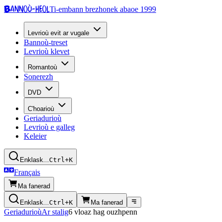
Bannoù-heol
Ti-embann brezhonek abaoe 1999
Levrioù evit ar vugale
Bannoù-treset
Levrioù klevet
Romantoù
Sonerezh
DVD
C'hoarioù
Geriadurioù
Levrioù e galleg
Keleier
Enklask...
Ctrl+K
Français
Ma fanerad
Enklask...
Ctrl+K
Ma fanerad
Geriadurioù
Ar stalig
6 vloaz hag ouzhpenn