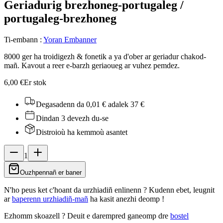
Geriadurig brezhoneg-portugaleg /
portugaleg-brezhoneg
Ti-embann
:
Yoran Embanner
8000 ger ha troidigezh & fonetik a ya d'ober ar geriadur chakod-
mañ. Kavout a reer e-barzh geriaoueg ar vuhez pemdez.
6,00 €
Er stok
Degasadenn da 0,01 €
adalek 37 €
Dindan 3 devezh du-se
Distroioù ha kemmoù asantet
1
Ouzhpennañ er baner
N'ho peus ket c'hoant da urzhiadiñ enlinenn ? Kudenn ebet, leugnit
ar
baperenn urzhiadiñ-mañ
ha kasit anezhi deomp !
Ezhomm skoazell ?
Deuit e darempred ganeomp dre
bostel