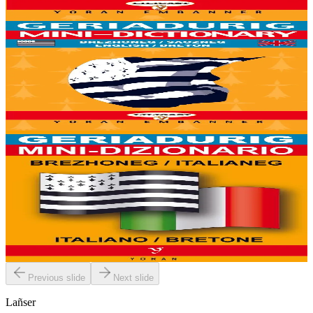
Er stok
6,00 €
6 vloaz hag ouzhpenn
Yoran Embanner
Geriadurig brezhoneg-saozneg / saozneg-brezhoneg
8000 ger ha troidigezh & fonetik a ya d'ober ar geriadur chakod-
mañ. Kavout a reer e-barzh geriaoueg ar vuhez pemdez.
Er stok
6,00 €
6 vloaz hag ouzhpenn
Yoran Embanner
Geriadurig brezhoneg-italianeg / italianeg-
brezhoneg
8000 ger ha troidigezh & fonetik a ya d'ober ar geriadur chakod-
mañ. Kavout a reer e-barzh geriaoueg ar vuhez pemdez.
Er stok
6,00 €
Previous slide
Next slide
Lañser