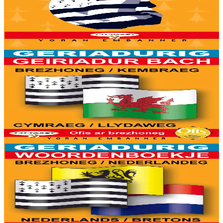
8000 ger ha troidigezh & fonetik a ya d'ober ar geriadur chakod-
mañ. Kavout a reer e-barzh geriaoueg ar vuhez pemdez.
Er stok
6,00 €
6 vloaz hag ouzhpenn
Yoran Embanner
Geriadurig brezhoneg-kembraeg / kembraeg-
brezhoneg
8000 ger ha troidigezh & fonetik a ya d'ober ar geriadur chakod-
mañ. Kavout a reer e-barzh geriaoueg ar vuhez pemdez.
Er stok
6,00 €
6 vloaz hag ouzhpenn
Yoran Embanner
Geriadurig brezhoneg-nederlandeg / nederlandeg-
brezhoneg
8000 ger ha troidigezh & fonetik a ya d'ober ar geriadur chakod-
mañ. Kavout a reer e-barzh geriaoueg ar vuhez pemdez.