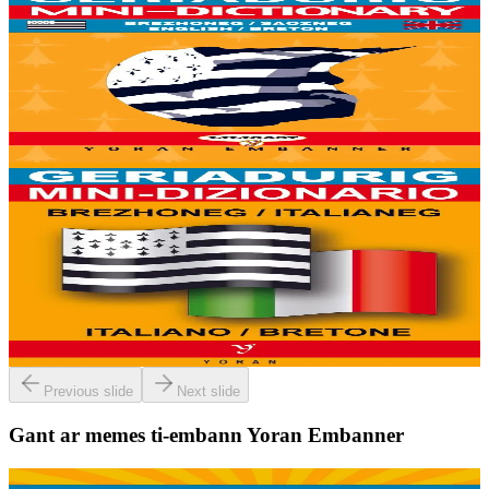
Yoran Embanner
Geriadurig brezhoneg-saozneg / saozneg-brezhoneg
8000 ger ha troidigezh & fonetik a ya d'ober ar geriadur chakod-
mañ. Kavout a reer e-barzh geriaoueg ar vuhez pemdez.
Er stok
6,00 €
6 vloaz hag ouzhpenn
Yoran Embanner
Geriadurig brezhoneg-italianeg / italianeg-
brezhoneg
8000 ger ha troidigezh & fonetik a ya d'ober ar geriadur chakod-
mañ. Kavout a reer e-barzh geriaoueg ar vuhez pemdez.
Er stok
6,00 €
Previous slide
Next slide
Gant ar memes ti-embann Yoran Embanner
6 vloaz hag ouzhpenn