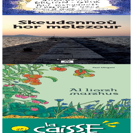
Plijout a raio ar geriadur-mañ d’an holl re dedennet gant yezh ar vro.
Er stok
20,00 €
12 vloaz hag ouzhpenn
Levr an Arzhez
Skeudennoù hor melezour
A bep seurt a vo kavet da lenn ganeoc’h en dastumadeg pennadou-
mañ bet skrivet gant Samuel Julien e-barzh ar gazetenn "Bremañ".
Er stok
29,00 €
15 vloaz hag ouzhpenn
Bannoù-heol
Al liorzh marzhus
Un dastumad kronikennoù war al liorzhañ : penaos gounit legumaj
ha derc’hel ur bevliesseurted pinvidik el liorzh ? Danvez al levr-mañ
zo bet skrivet e...
Er stok
18,00 €
18 vloaz hag ouzhpenn
Kuzul Skoazell Skol Diwan Sant-Brieg