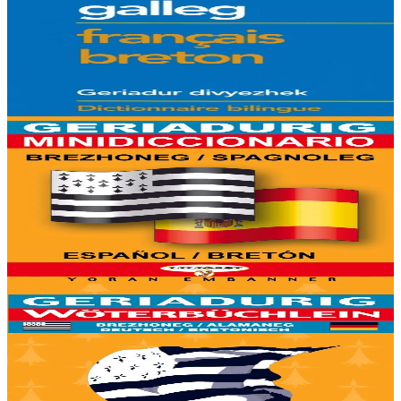
Geriadur brezhoneg-galleg / galleg-brezhoneg
Gant ur strolladig tud kar-o-yezh eo bet savet ar geriadurig-mañ.
Soñjet o deus dreist-holl er re a zo o teskiñ ar yezh, met ivez er re a
oar ar yezh hag a fell...
Er stok
9,50 €
6 vloaz hag ouzhpenn
Yoran Embanner
Geriadurig brezhoneg-spagnoleg / spagnoleg-
brezhoneg
9500 ger ha troidigezh & fonetik a ya d'ober ar geriadur chakod-
mañ. Kavout a reer e-barzh geriaoueg ar vuhez pemdez.
Er stok
6,00 €
6 vloaz hag ouzhpenn
Yoran Embanner
Geriadurig brezhoneg-alamaneg / alamaneg-
brezhoneg
8000 ger ha troidigezh & fonetik a ya d'ober ar geriadur chakod-