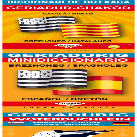
Yoran Embanner
Geriadur-chakod brezhoneg-katalaneg / katalaneg-
brezhoneg
8000 ger ha troidigezh & fonetik a ya d'ober ar geriadur chakod-
mañ. Kavout a reer e-barzh geriaoueg ar vuhez pemdez.
Er stok
8,00 €
6 vloaz hag ouzhpenn
Yoran Embanner
Geriadurig brezhoneg-spagnoleg / spagnoleg-
brezhoneg
9500 ger ha troidigezh & fonetik a ya d'ober ar geriadur chakod-
mañ. Kavout a reer e-barzh geriaoueg ar vuhez pemdez.
Er stok
6,00 €
6 vloaz hag ouzhpenn
Yoran Embanner
Geriadurig brezhoneg-alamaneg / alamaneg-
brezhoneg