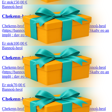
Er stok
150,00 €
Bannoù-heol
Chekenn-brof 100 €
Chekenn-brof a dalvezo ur bloavezh e holl lec'hienn Bannoù-heol
(https://bannouheol.com). Kaset e vo deoc'h dre bostel. Skañv eo an
implij : dav eo bizskrivañ...
Er stok
100,00 €
Bannoù-heol
Chekenn-brof 70 €
Chekenn-brof a dalvezo ur bloavezh e holl lec'hienn Bannoù-heol
(https://bannouheol.com). Kaset e vo deoc'h dre bostel. Skañv eo an
implij : dav eo bizskrivañ...
Er stok
70,00 €
Bannoù-heol
Chekenn-brof 50 €
Chekenn-brof a dalvezo ur bloavezh e holl lec'hienn Bannoù-heol