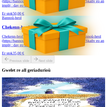
(https://bannouheol.com). Kaset e vo deoc'h dre bostel. Skañv eo an
implij : dav eo bizskrivañ...
Er stok
50,00 €
Bannoù-heol
Chekenn-brof 35 €
Chekenn-brof a dalvezo ur bloavezh e holl lec'hienn Bannoù-heol
(https://bannouheol.com). Kaset e vo deoc'h dre bostel. Skañv eo an
implij : dav eo bizskrivañ...
Er stok
35,00 €
Previous slide
Next slide
Gwelet re all geriadurioù
6 vloaz hag ouzhpenn
Goater
Geriadurig Breton-Groe
Plijout a raio ar geriadur-mañ d’an holl re dedennet gant yezh ar vro.