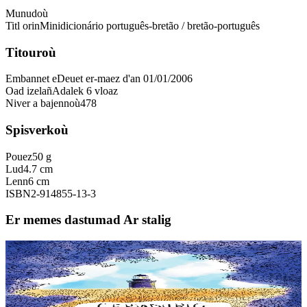
Munudoù
Titl orin
Minidicionário português-bretão / bretão-português
Titouroù
Embannet e
Deuet er-maez d'an 01/01/2006
Oad izelañ
Adalek 6 vloaz
Niver a bajennoù
478
Spisverkoù
Pouez
50 g
Lud
4.7 cm
Lenn
6 cm
ISBN
2-914855-13-3
Er memes dastumad Ar stalig
6 vloaz hag ouzhpenn
Goater
Geriadurig Breton-Groe