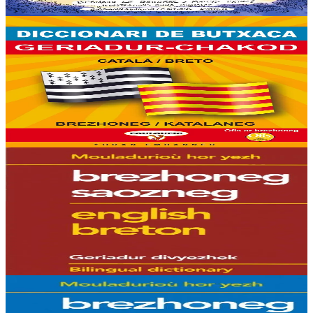
Er stok
20,00 €
6 vloaz hag ouzhpenn
Yoran Embanner
Geriadur-chakod brezhoneg-katalaneg / katalaneg-
brezhoneg
8000 ger ha troidigezh & fonetik a ya d'ober ar geriadur chakod-
mañ. Kavout a reer e-barzh geriaoueg ar vuhez pemdez.
Er stok
8,00 €
6 vloaz hag ouzhpenn
Hor Yezh
Geriadur brezhoneg-saozneg
Dindan ur golo hepken ez embanner hiziv an daouc’heriadurig a oa
bet savet gant Raymond Delaporte. Kavet e vo ennañ : - War-dro 11
500 pennger ken e...
Er stok
14,00 €
6 vloaz hag ouzhpenn
Hor Yezh