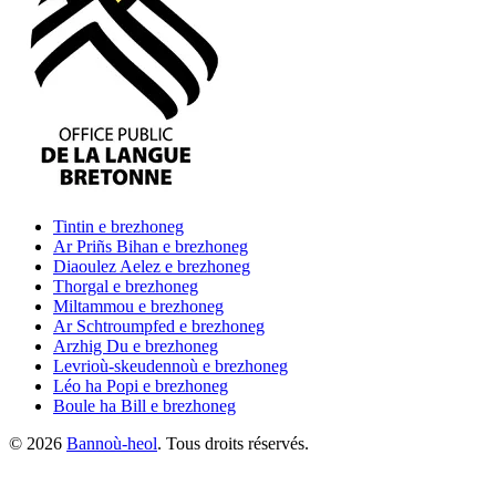
Tintin
e brezhoneg
Ar Priñs Bihan
e brezhoneg
Diaoulez Aelez
e brezhoneg
Thorgal
e brezhoneg
Miltammou
e brezhoneg
Ar Schtroumpfed
e brezhoneg
Arzhig Du
e brezhoneg
Levrioù-skeudennoù
e brezhoneg
Léo ha Popi
e brezhoneg
Boule ha Bill
e brezhoneg
©
2026
Bannoù-heol
. Tous droits réservés.