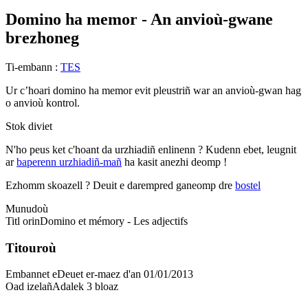
Domino ha memor - An anvioù-gwan
e
brezhoneg
Ti-embann
:
TES
Ur c’hoari domino ha memor evit pleustriñ war an anvioù-gwan hag
o anvioù kontrol.
Stok diviet
N'ho peus ket c'hoant da urzhiadiñ enlinenn ? Kudenn ebet, leugnit
ar
baperenn urzhiadiñ-mañ
ha kasit anezhi deomp !
Ezhomm skoazell ?
Deuit e darempred ganeomp dre
bostel
Munudoù
Titl orin
Domino et mémory - Les adjectifs
Titouroù
Embannet e
Deuet er-maez d'an 01/01/2013
Oad izelañ
Adalek 3 bloaz