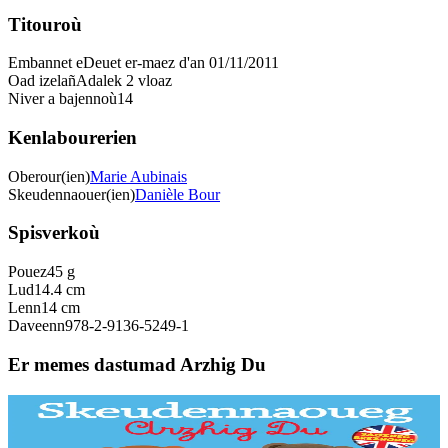
Titouroù
Embannet e
Deuet er-maez d'an 01/11/2011
Oad izelañ
Adalek 2 vloaz
Niver a bajennoù
14
Kenlabourerien
Oberour(ien)
Marie Aubinais
Skeudennaouer(ien)
Danièle Bour
Spisverkoù
Pouez
45 g
Lud
14.4 cm
Lenn
14 cm
Daveenn
978-2-9136-5249-1
Er memes dastumad Arzhig Du
Bannoù-heol
Skeudennaoueg brezhoneg-saozneg Arzhig Du