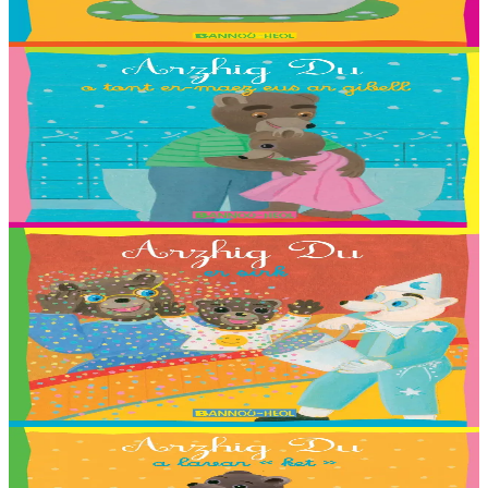
Er stok
2,03 €
2 vloaz hag ouzhpenn
Bannoù-heol
Arzhig Du o tont er-maez eus ar gibell
Troet gant : Killian, Louliya, Maelle, Malo G., Malo M., Romaric,
Shana, Stevan ha Nadège Monfort.
Er stok
2,03 €
2 vloaz hag ouzhpenn
Bannoù-heol
Arzhig Du er sirk
Troet gant : Coline, Elouan, Elliot, Erynn, Ewen, Gaelig, Laurette,
Maiwenn, Marin, Mathis, Paul, Soig, Urbane, Youenn, Cécile
Guézennec ha Tieri Seznec.
Er stok
2,03 €
2 vloaz hag ouzhpenn
Bannoù-heol