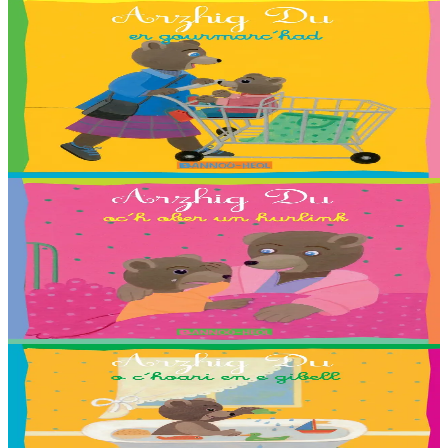
2 vloaz hag ouzhpenn
Bannoù-heol
Arzhig Du er gourmarc’had
Troet gant : Adam, Angéline, Anna, Carla, Chloé, Cloé, Emma,
Enora, Erlé, Esteban, Ewen, Gwenole, Leïla, Maïna, Maïwenn,
Valentin, Youn, Yuna, Zaig ha Nadège Monfort....
Er stok
2,03 €
2 vloaz hag ouzhpenn
Bannoù-heol
Arzhig Du oc’h ober un hurlink
Troet gant : Adélie, Antonin, Baptiste, Estelle, Gael, Lena, Rieulle,
Roxanne ha Steven Ollivier.
Er stok
2,03 €
2 vloaz hag ouzhpenn
Bannoù-heol
Arzhig Du o c’hoari en e gibell
Troet gant : Malo, Sara, Loane, Thomas et Jakez-Erwan Mouton.