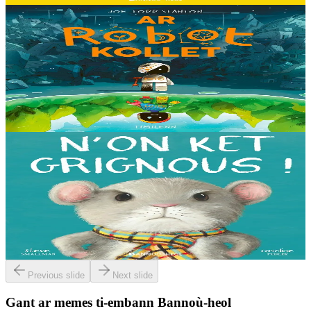
8 vloaz hag ouzhpenn
Timilenn
Ar Robot kollet
E kreiz-kreiz un toull-lastez... ez eus ur robotig torret o tihuniñ. N’en
deus ket soñj eus pelec’h eo deuet nag abaoe pegeit emañ aze, met
gouzout a ra n’eo...
Er stok
14,00 €
3 bloaz hag ouzhpenn
Bannoù-heol
N'on ket grignous !
E penn ar c’hoad ez eus ul logodenn vihan o chom. Brudet eo
Logodennig evit bezañ grignousañ ha teodekañ logodenn ar vro. Un
deiz en em gav gant ur broc’hig...
Er stok
13,00 €
Previous slide
Next slide
Gant ar memes ti-embann Bannoù-heol