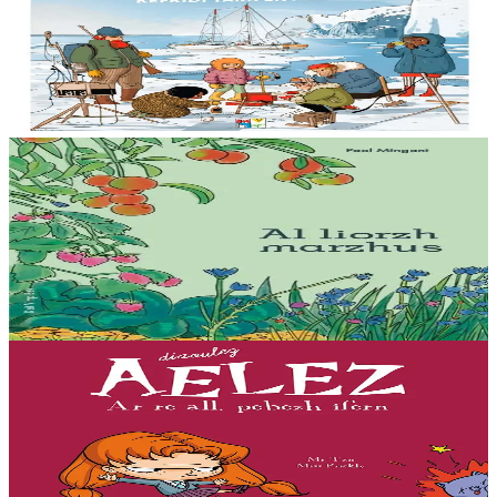
Tommadur an hin : Kefridi Tara en Arktika
Anavezout a ra mat Billy ar mor ha tommadur an hin : studiañ a ra
he mamm ar skornegoù oteuziñ e bourzh ur vag skiantel, ar
oueletenn Tara. Kinnig a ra Billy...
Er stok
15,00 €
15 vloaz hag ouzhpenn
Bannoù-heol
Al liorzh marzhus
Un dastumad kronikennoù war al liorzhañ : penaos gounit legumaj
ha derc’hel ur bevliesseurted pinvidik el liorzh ? Danvez al levr-mañ
zo bet skrivet e...
Er stok
18,00 €
7 vloaz hag ouzhpenn
Bannoù-heol
Ar re all, pebezh ifern
« Evit lakaat ma zud da dreiñ sot, boureviañ ma c’hazh droch,
stourm a-enep Jadenn hag he mignonezed pe frailhañ kalon Jafrez...
em bez atav mennozhioù dedennus !...