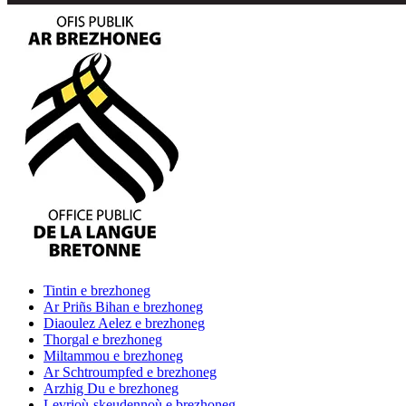
Tintin
e brezhoneg
Ar Priñs Bihan
e brezhoneg
Diaoulez Aelez
e brezhoneg
Thorgal
e brezhoneg
Miltammou
e brezhoneg
Ar Schtroumpfed
e brezhoneg
Arzhig Du
e brezhoneg
Levrioù-skeudennoù
e brezhoneg