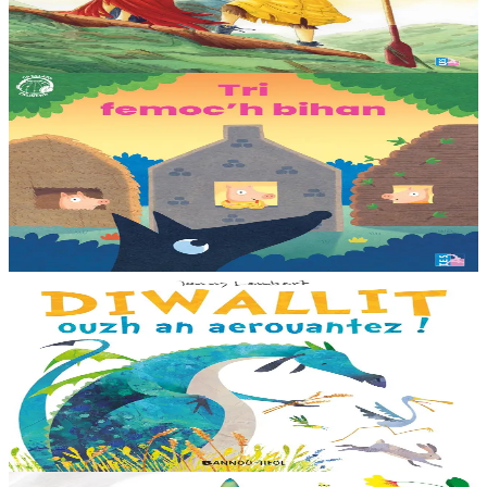
ennañ ken. Div c’hoar zo o chom war un enez plastik, o klask bevañ
evel ma c’hallont, e-touez al lastez....
Er stok
25,00 €
3 bloaz hag ouzhpenn
TES
Tri femoc'h bihan
Ur wech e oa tri femoc’h bihan hag a veve eürus gant o zud. Un
deiz koulskoude e voe poent da bep hini kaout e di ! Ur rummad
savet a-ratozh evit ar vugale...
Er stok
12,00 €
3 bloaz hag ouzhpenn
Bannoù-heol
Diwallit ouzh an aerouantez !
Dreistordinal eo ti nevez Eflammez. Bleunioù zo, geot flour hag
amezeien plijus-tre. Sur eo ?... - N’out ket evit chom amañ ! a huch
al loened all dezhi. Ha...
Er stok
13,00 €
6 vloaz hag ouzhpenn