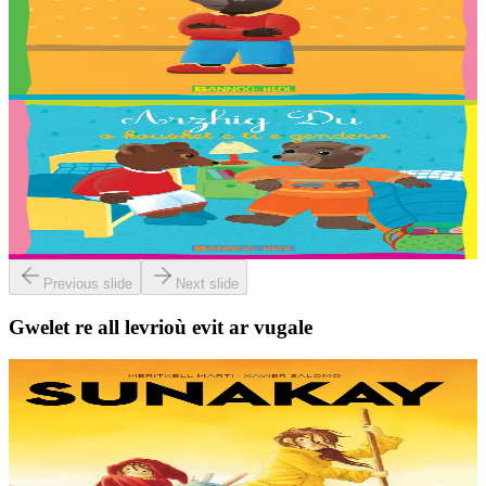
Arzhig Du a lavar “ket”
Troet gant : Malo, Sara, Loane, Thomas et Jakez-Erwan Mouton.
Er stok
2,03 €
2 vloaz hag ouzhpenn
Bannoù-heol
Arzhig Du o kousket e ti e genderv
Troet gant : Malo, Sara, Loane, Thomas et Jakez-Erwan Mouton.
Er stok
2,03 €
Previous slide
Next slide
Gwelet re all levrioù evit ar vugale
9 bloaz hag ouzhpenn
TES
Sunakay
Deuet eo ar mor da vezañ ur pezh lennad loustoni hep netra vev