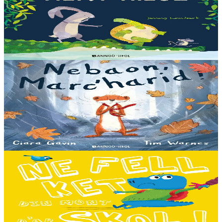
War an hent-treuz
Piv a oar peseurt loened a c’haller gwelet er paludoù pa vez an noz
o serriñ ?... N’eus krokodil ebet avat. Peursur eo Logodennig. N’eo
ket ken sur he mignoned...
Er stok
13,00 €
3 bloaz hag ouzhpenn
Bannoù-heol
Nebaon, Marc'harid !
An avel, ar glav... Ne blij ket tamm enet da Varc'harid Koant...
Spontet-mik e vez bewech zoken. Daoust ha Lagadeg, he mignonez
nevez, a zeuio a-benn da lakaat...
Er stok
13,00 €
3 bloaz hag ouzhpenn
Bannoù-heol
Ne fell ket din mont d'ar skol !
Hiziv emañ devezh skol kentañ Logodennig ha Dinosaorig. Ne fell
ket dezho mont, tamm ebet ! Pa grogo ar c'hentelioù avat e vo ur
pezh mell souezhenn....