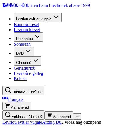
Bannoù-heol
Ti-embann brezhonek abaoe 1999
Levrioù evit ar vugale
Bannoù-treset
Levrioù klevet
Romantoù
Sonerezh
DVD
C'hoarioù
Geriadurioù
Levrioù e galleg
Keleier
Enklask...
Ctrl+K
Français
Ma fanerad
Enklask...
Ctrl+K
Ma fanerad
Levrioù evit ar vugale
Arzhig Du
2 vloaz hag ouzhpenn