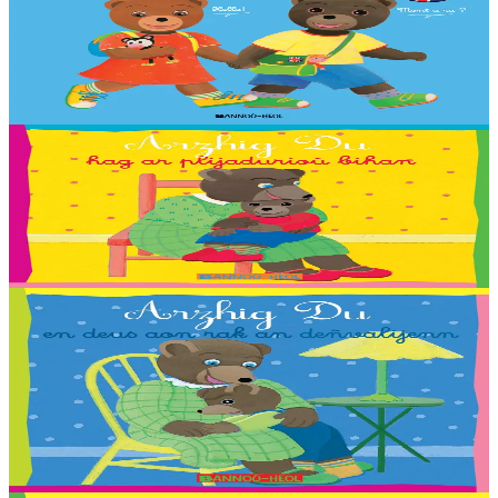
Ul levr-skeudennoù brav evit dizoleiñ hag envel an traoù implijet
bemdez, e saozneg hag e brezhoneg ! 250 ger skeudennaouet, 20
taolenn vras da sellet outo.
Er stok
13,90 €
2 vloaz hag ouzhpenn
Bannoù-heol
Arzhig Du hag ar plijadurioù bihan
Troet gant : Malo, Sara, Loane, Thomas et Jakez-Erwan Mouton.
Er stok
2,03 €
2 vloaz hag ouzhpenn
Bannoù-heol
Arzhig Du en deus aon rak an deñvalijenn
Troet gant : Antoine, Axelle, Aziliz, Corentin, Flora, Gweltaz, Igor,
Jeanne, Leora, Lucia, Marthe, Maxence, Morgan, Morgane,
Morrigan, Neven, Riwall, Salomé,...
Er stok
2,03 €