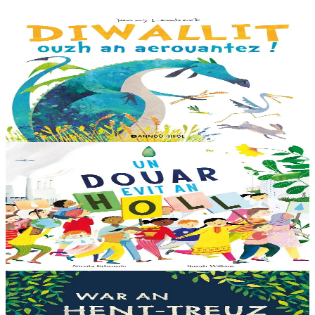
3 bloaz hag ouzhpenn
Bannoù-heol
Diwallit ouzh an aerouantez !
Dreistordinal eo ti nevez Eflammez. Bleunioù zo, geot flour hag
amezeien plijus-tre. Sur eo ?... - N’out ket evit chom amañ ! a huch
al loened all dezhi. Ha...
Er stok
13,00 €
6 vloaz hag ouzhpenn
Bannoù-heol
Un douar evit an holl
Bras-divent eo hor planedenn ha kaer-meurbet ivez, met ezhomm he
deus ouzhin hag ouzhit. Reiñ da gompren gwelloc’h efedoù Mab-
den war hor planedenn a ra al levr kaer-mañ....
Er stok
13,00 €
3 bloaz hag ouzhpenn
Bannoù-heol