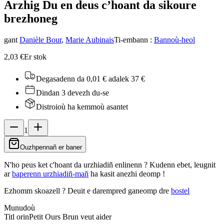
Arzhig Du en deus c’hoant da sikour
e
brezhoneg
gant
Danièle Bour
,
Marie Aubinais
Ti-embann
:
Bannoù-heol
2,03 €
Er stok
Degasadenn da 0,01 €
adalek 37 €
Dindan 3 devezh du-se
Distroioù ha kemmoù asantet
1
Ouzhpennañ er baner
N'ho peus ket c'hoant da urzhiadiñ enlinenn ? Kudenn ebet, leugnit
ar
baperenn urzhiadiñ-mañ
ha kasit anezhi deomp !
Ezhomm skoazell ?
Deuit e darempred ganeomp dre
bostel
Munudoù
Titl orin
Petit Ours Brun veut aider