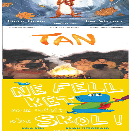
An avel, ar glav... Ne blij ket tamm enet da Varc'harid Koant...
Spontet-mik e vez bewech zoken. Daoust ha Lagadeg, he mignonez
nevez, a zeuio a-benn da lakaat...
Er stok
13,00 €
8 vloaz hag ouzhpenn
Al Lanv
Tan
E penn uhelañ an torgennoù glas, lec'h ma vez goloet ar menezioù
gant latar ar beurevezhioù disafar, eo kludet ar gêriadennig vaya
anvet Sakamch'en. En tu all...
Er stok
11,00 €
3 bloaz hag ouzhpenn
Bannoù-heol
Ne fell ket din mont d'ar skol !
Hiziv emañ devezh skol kentañ Logodennig ha Dinosaorig. Ne fell
ket dezho mont, tamm ebet ! Pa grogo ar c'hentelioù avat e vo ur
pezh mell souezhenn....
Er stok
13,00 €