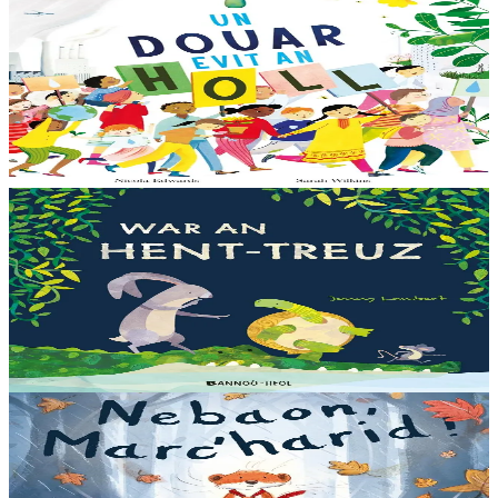
Bannoù-heol
Un douar evit an holl
Bras-divent eo hor planedenn ha kaer-meurbet ivez, met ezhomm he
deus ouzhin hag ouzhit. Reiñ da gompren gwelloc’h efedoù Mab-
den war hor planedenn a ra al levr kaer-mañ....
Er stok
13,00 €
3 bloaz hag ouzhpenn
Bannoù-heol
War an hent-treuz
Piv a oar peseurt loened a c’haller gwelet er paludoù pa vez an noz
o serriñ ?... N’eus krokodil ebet avat. Peursur eo Logodennig. N’eo
ket ken sur he mignoned...
Er stok
13,00 €
3 bloaz hag ouzhpenn
Bannoù-heol
Nebaon, Marc'harid !