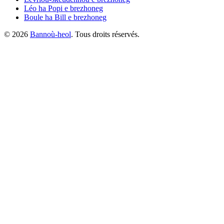
Léo ha Popi
e brezhoneg
Boule ha Bill
e brezhoneg
©
2026
Bannoù-heol
. Tous droits réservés.