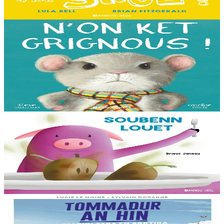
Er stok
13,00 €
3 bloaz hag ouzhpenn
Bannoù-heol
N'on ket grignous !
E penn ar c’hoad ez eus ul logodenn vihan o chom. Brudet eo
Logodennig evit bezañ grignousañ ha teodekañ logodenn ar vro. Un
deiz en em gav gant ur broc’hig...
Er stok
13,00 €
3 bloaz hag ouzhpenn
Bannoù-heol
Soubenn louet
C'hoant bras en deuz Rozig da fardañ ur pred a-feson d'e vignoned.
Ganto e vo ur c'houviad dic'hortoz avat...
Er stok
8,00 €
8 vloaz hag ouzhpenn
Bannoù-heol