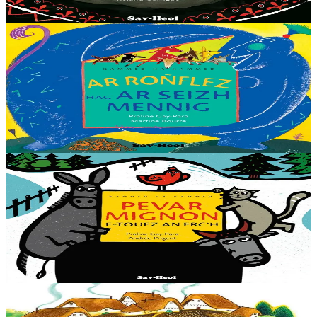
Er stok
9,00 €
3 bloaz hag ouzhpenn
Sav-heol
Ar roñflez hag ar seizh mennig
– Ma teu unan bennak da skeiñ ouzh an nor, na zigorit ket dezhañ !
Marteze e vo ar Roñflez, prest da lammat ganeoc’h ha da zebriñ
ac’hanoc’h, eme ar c’havr d’he mennedigoù....
Er stok
9,00 €
2 vloaz hag ouzhpenn
Sav-heol
Pevar mignon e-touez an erc'h
Setu ar yar fri-ouzh-fri gant ar c’hazh : "Petra emaout oc’h ober er-
maez gant an amzer yen-mañ ?" eme ar c’hazh. "Deus ganin," eme
ar yar. "Ma ne deuez ket, eo...
Er stok
6,00 €
3 bloaz hag ouzhpenn
Sav-heol