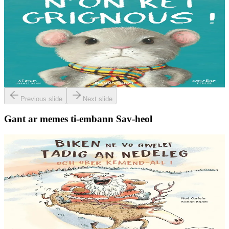
Bannoù-heol
N'on ket grignous !
E penn ar c’hoad ez eus ul logodenn vihan o chom. Brudet eo
Logodennig evit bezañ grignousañ ha teodekañ logodenn ar vro. Un
deiz en em gav gant ur broc’hig...
Er stok
13,00 €
Previous slide
Next slide
Gant ar memes ti-embann Sav-heol
6 vloaz hag ouzhpenn
Sav-heol
Biken ne vo gwelet Tadig an Nedeleg oc'h ober
kemend-all !
Biken ne vo gwelet Tadig an Nedeleg oc'h ober kemend-all ! Biken
ne gaso profoù Nedeleg d’ar vugale da Bask. Biken ne zebro ar
gwastilli chomet war-lerc’h ar...