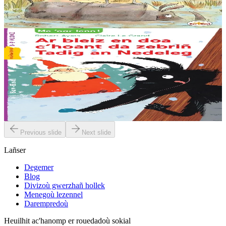
washañ. Graet eo ma soñj ganin...
Er stok
13,50 €
6 vloaz hag ouzhpenn
Sav-heol
Ar bleiz en doa c'hoant da zebriñ Tadig an Nedeleg
Abaoe savet an heol emañ ar bleiz o c’hedal a-dreñv ur wezenn, e
dreid o skornañ en erc’h, riell ouzh e feskennoù blevek. Naon en
deus, ken en deus. Ha setu...
Er stok
6,00 €
Previous slide
Next slide
Lañser
Degemer
Blog
Divizoù gwerzhañ hollek
Menegoù lezennel
Darempredoù
Heuilhit ac'hanomp er rouedadoù sokial