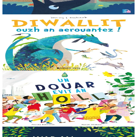
savet a-ratozh evit ar vugale...
Er stok
12,00 €
3 bloaz hag ouzhpenn
Bannoù-heol
Diwallit ouzh an aerouantez !
Dreistordinal eo ti nevez Eflammez. Bleunioù zo, geot flour hag
amezeien plijus-tre. Sur eo ?... - N’out ket evit chom amañ ! a huch
al loened all dezhi. Ha...
Er stok
13,00 €
6 vloaz hag ouzhpenn
Bannoù-heol
Un douar evit an holl
Bras-divent eo hor planedenn ha kaer-meurbet ivez, met ezhomm he
deus ouzhin hag ouzhit. Reiñ da gompren gwelloc’h efedoù Mab-
den war hor planedenn a ra al levr kaer-mañ....
Er stok
13,00 €
3 bloaz hag ouzhpenn
Bannoù-heol