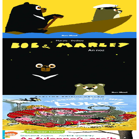
Bob & Marley - Ar c'habiten
Bob en deus c'hoant da gaout ur vag. Met penaos bezañ kabiten ?
Dougen bri d'ar vignoniezh gant fent ha teneridigezh eo pal an
dastumad-mañ.
Er stok
7,00 €
3 bloaz hag ouzhpenn
Sav-heol
Bob & Marley - An noz
Aon en deus Bob fenoz. Aon en deus da gousket. C'hoant en deus
da chom dihun. Ha dont a raio a-benn ? Dougen bri d'ar vignoniezh
gant fent ha teneridigezh eo pal an dastumad-mañ....
Er stok
7,00 €
8 vloaz hag ouzhpenn
Sav-heol
Brasañ sotoni ma buhez
Er stok
7,00 €
6 vloaz hag ouzhpenn
Sav-heol