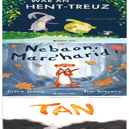
War an hent-treuz
Piv a oar peseurt loened a c’haller gwelet er paludoù pa vez an noz
o serriñ ?... N’eus krokodil ebet avat. Peursur eo Logodennig. N’eo
ket ken sur he mignoned...
Er stok
13,00 €
3 bloaz hag ouzhpenn
Bannoù-heol
Nebaon, Marc'harid !
An avel, ar glav... Ne blij ket tamm enet da Varc'harid Koant...
Spontet-mik e vez bewech zoken. Daoust ha Lagadeg, he mignonez
nevez, a zeuio a-benn da lakaat...
Er stok
13,00 €
8 vloaz hag ouzhpenn
Al Lanv
Tan
E penn uhelañ an torgennoù glas, lec'h ma vez goloet ar menezioù