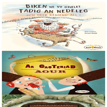
6 vloaz hag ouzhpenn
Sav-heol
Biken ne vo gwelet Tadig an Nedeleg oc'h ober
kemend-all !
Biken ne vo gwelet Tadig an Nedeleg oc'h ober kemend-all ! Biken
ne gaso profoù Nedeleg d’ar vugale da Bask. Biken ne zebro ar
gwastilli chomet war-lerc’h ar...
Er stok
12,00 €
6 vloaz hag ouzhpenn
Sav-heol
Ar gaoteriad aour
En ur gêriadenn eus Rusia e oa daou vreur o chom. Boris, ar breur
henañ, a oa paotr fin, met Yakov a oa berr e spered. Un deiz o doa
kavet un teñzor. Ha neuze…
Er stok
13,00 €
3 bloaz hag ouzhpenn
Sav-heol