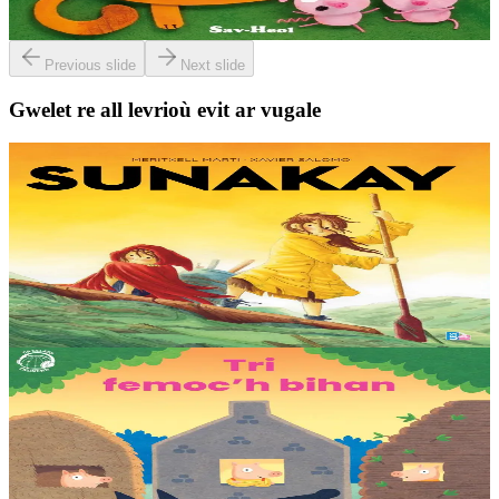
Er stok
8,00 €
Previous slide
Next slide
Gwelet re all levrioù evit ar vugale
9 bloaz hag ouzhpenn
TES
Sunakay
Deuet eo ar mor da vezañ ur pezh lennad loustoni hep netra vev
ennañ ken. Div c’hoar zo o chom war un enez plastik, o klask bevañ
evel ma c’hallont, e-touez al lastez....
Er stok
25,00 €
3 bloaz hag ouzhpenn
TES
Tri femoc'h bihan
Ur wech e oa tri femoc’h bihan hag a veve eürus gant o zud. Un
deiz koulskoude e voe poent da bep hini kaout e di ! Ur rummad