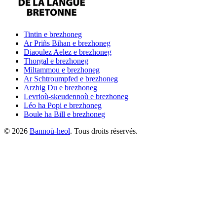
Tintin
e brezhoneg
Ar Priñs Bihan
e brezhoneg
Diaoulez Aelez
e brezhoneg
Thorgal
e brezhoneg
Miltammou
e brezhoneg
Ar Schtroumpfed
e brezhoneg
Arzhig Du
e brezhoneg
Levrioù-skeudennoù
e brezhoneg
Léo ha Popi
e brezhoneg
Boule ha Bill
e brezhoneg
©
2026
Bannoù-heol
. Tous droits réservés.