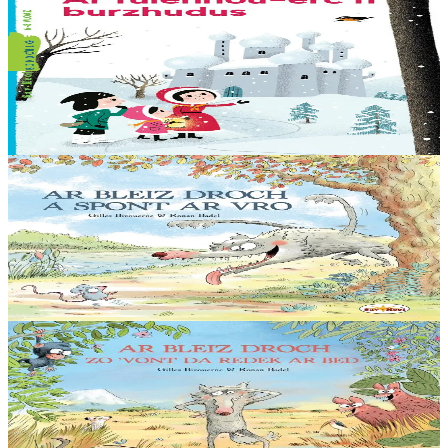
Ar fulennoù-erc'h burzhudus
Buan-buan ! Olga, Ingrid ha Hans a rank hastañ buan ! O mamm,
Rouanez an Erc’h, he deus goulennet diganto mont da gas un
arc’hig prizius da… Dadig an Nedeleg....
Er stok
7,00 €
5 bloaz hag ouzhpenn
Sav-heol
Ar Bleiz Droch a spont ar Vro
"Me eo ar Bleiz, spontailh ar vro ! a ra deoc’h krenañ tro-war-dro !
Spontit, tudoù, spontit, loened ! An holl ganin a vo debret !”
Er stok
13,50 €
5 bloaz hag ouzhpenn
Sav-heol
Ar Bleiz Droch zo 'vont da redek ar bed
Hiziv emañ ar Bleiz Droch oc'h en em soñjal ha hir e kav e amzer. «
Chom da chaseal er vro-mañ, sed a zo un torr-penn eus ar re