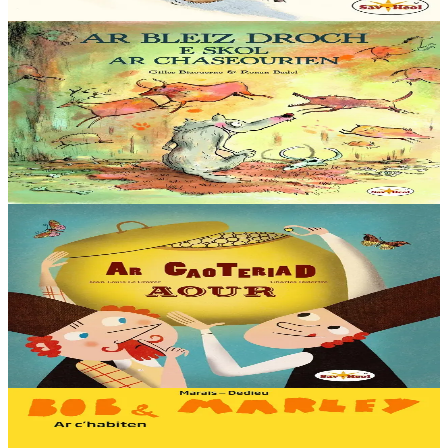
Er stok
12,00 €
5 bloaz hag ouzhpenn
Sav-heol
Ar bleiz droch e skol ar chaseourien
Emgav en deus ar Bleiz Droch hiziv gant ar chaseour brudet Krog-
e-barzh. Gant alioù fur ar chaseour meur eo sur d’ober berzh. N’eus
nemet derc’hel soñj : ar fri...
Er stok
13,00 €
6 vloaz hag ouzhpenn
Sav-heol
Ar gaoteriad aour
En ur gêriadenn eus Rusia e oa daou vreur o chom. Boris, ar breur
henañ, a oa paotr fin, met Yakov a oa berr e spered. Un deiz o doa
kavet un teñzor. Ha neuze…
Er stok
13,00 €
3 bloaz hag ouzhpenn
Sav-heol