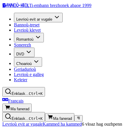
Bannoù-heol
Ti-embann brezhonek abaoe 1999
Levrioù evit ar vugale
Bannoù-treset
Levrioù klevet
Romantoù
Sonerezh
DVD
C'hoarioù
Geriadurioù
Levrioù e galleg
Keleier
Enklask...
Ctrl+K
Français
Ma fanerad
Enklask...
Ctrl+K
Ma fanerad
Levrioù evit ar vugale
Kammed ha kammed
6 vloaz hag ouzhpenn