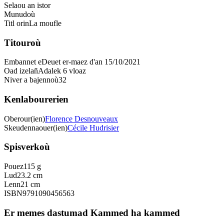
Selaou an istor
Munudoù
Titl orin
La moufle
Titouroù
Embannet e
Deuet er-maez d'an 15/10/2021
Oad izelañ
Adalek 6 vloaz
Niver a bajennoù
32
Kenlabourerien
Oberour(ien)
Florence Desnouveaux
Skeudennaouer(ien)
Cécile Hudrisier
Spisverkoù
Pouez
115 g
Lud
23.2 cm
Lenn
21 cm
ISBN
9791090456563
Er memes dastumad Kammed ha kammed