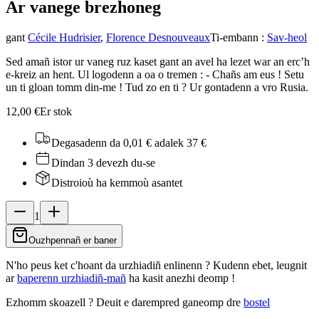
Ar vaneg
e brezhoneg
gant
Cécile Hudrisier
,
Florence Desnouveaux
Ti-embann
:
Sav-heol
Sed amañ istor ur vaneg ruz kaset gant an avel ha lezet war an erc’h
e-kreiz an hent. Ul logodenn a oa o tremen : - Chañs am eus ! Setu
un ti gloan tomm din-me ! Tud zo en ti ? Ur gontadenn a vro Rusia.
12,00 €
Er stok
Degasadenn da 0,01 €
adalek 37 €
Dindan 3 devezh du-se
Distroioù ha kemmoù asantet
1
Ouzhpennañ er baner
N'ho peus ket c'hoant da urzhiadiñ enlinenn ? Kudenn ebet, leugnit
ar
baperenn urzhiadiñ-mañ
ha kasit anezhi deomp !
Ezhomm skoazell ?
Deuit e darempred ganeomp dre
bostel