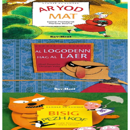
Ar yod mat
Ha Lena da lakaat ar gaoter war ar fornigell ha da lavarout ar gerioù
he devoa desket digant ar vaouez kozh. — Podig, podig, mar plij
ganit, gra din-me yod da...
Er stok
9,00 €
6 vloaz hag ouzhpenn
Sav-heol
Al logodenn hag al laer
Gant piv eo aet koan al logodenn ? – Evit gouzout, eme ar barner,
n’eus nemet un dra d’ober… Kontadenn farsus a Vro-Liban. Brudet
eo, er Reter-Nesañ, kontadenn...
Er stok
9,00 €
3 bloaz hag ouzhpenn
Sav-heol
Bisig pezh kof
– Setu aze ur c’hazhig hag a zo tev ! Petra ’peus debret, Bisig bihan,
da gaout ur pezh kof evel-se ?