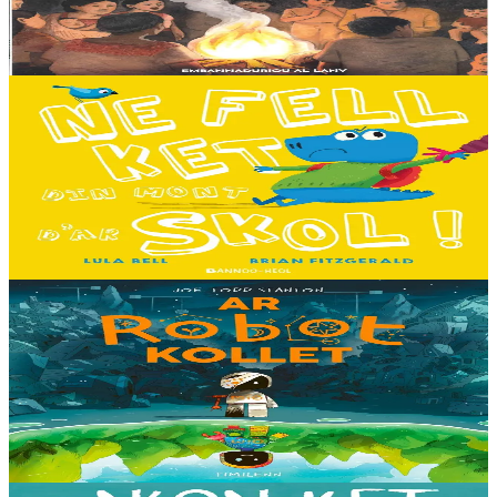
gant latar ar beurevezhioù disafar, eo kludet ar gêriadennig vaya
anvet Sakamch'en. En tu all...
Er stok
11,00 €
3 bloaz hag ouzhpenn
Bannoù-heol
Ne fell ket din mont d'ar skol !
Hiziv emañ devezh skol kentañ Logodennig ha Dinosaorig. Ne fell
ket dezho mont, tamm ebet ! Pa grogo ar c'hentelioù avat e vo ur
pezh mell souezhenn....
Er stok
13,00 €
8 vloaz hag ouzhpenn
Timilenn
Ar Robot kollet
E kreiz-kreiz un toull-lastez... ez eus ur robotig torret o tihuniñ. N’en
deus ket soñj eus pelec’h eo deuet nag abaoe pegeit emañ aze, met
gouzout a ra n’eo...
Er stok
14,00 €
3 bloaz hag ouzhpenn