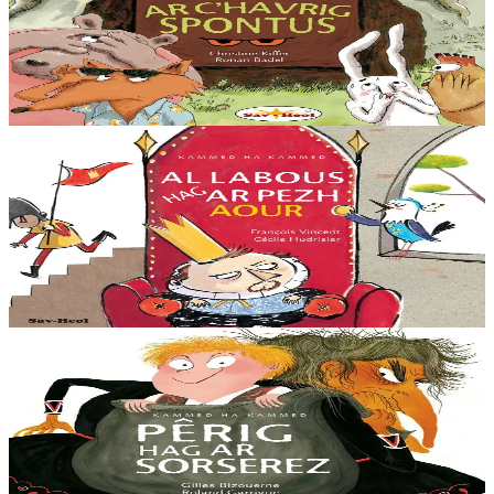
Ar C'havrig spontus
Ar C'honifl zo bet o pourmen... Pa zegouezh ’tal e zouarenn e klev
un trouz iskis enni hag a ra dezhañ aoniñ... Kontadenn eus Europa.
Er stok
12,00 €
3 bloaz hag ouzhpenn
Sav-heol
Al labous hag ar pezh aour
War doenn ar c’hastell ez eus ul labous o kanañ : – Setu me, setu
me, pinvidikoc’h eget ar roue ! Hag ar roue da c’hervel e soudarded
: – Kit da gemer e bezh aour digantañ !...
Er stok
9,00 €
3 bloaz hag ouzhpenn
Sav-heol
Pêrig hag ar sorserez
Pêrig a wel ur vaouez kozh o tont er-maez eus ar c’hoad. Anavezout
a ra anezhi, ar sorserez an hini eo ? ! – Tralala laleno, Sorserez ne
rez ket aon din....